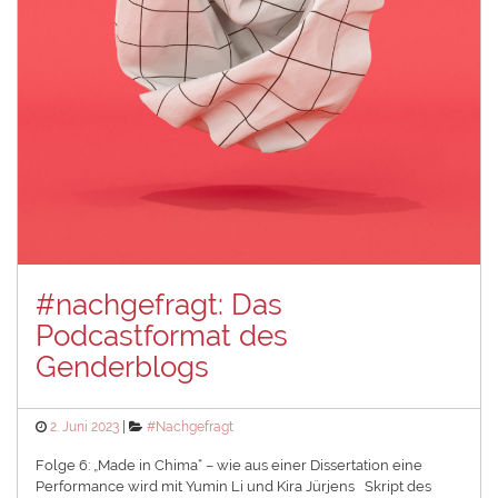
#nachgefragt: Das
Podcastformat des
Genderblogs
Posted
Categories
2. Juni 2023
#Nachgefragt
on
Folge 6: „Made in Chima“ – wie aus einer Dissertation eine
Performance wird mit Yumin Li und Kira Jürjens Skript des