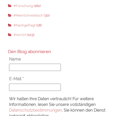
#Forschung
(161)
#MeinSchreibtisch
(30)
#Nachgefragt
(18)
#VorOrt
(103)
Den Blog abonnieren
Name
E-Mail
*
Wir halten Ihre Daten vertraulich! Für weitere
Informationen, lesen Sie unsere vollständigen
Datenschutzbestimmungen
. Sie können den Dienst
jederzeit abbestellen.