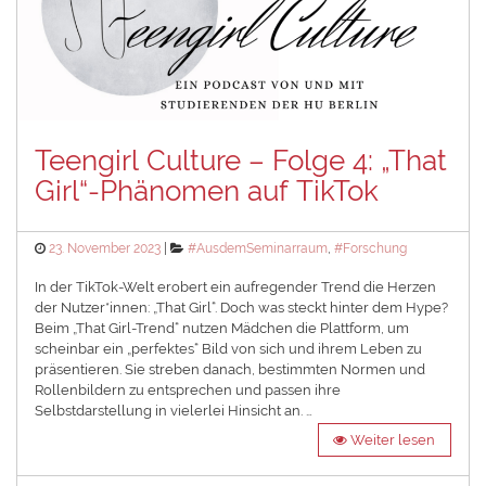
Teengirl Culture – Folge 4: „That
Girl“-Phänomen auf TikTok
Posted
Categories
23. November 2023
#AusdemSeminarraum
,
#Forschung
on
In der TikTok-Welt erobert ein aufregender Trend die Herzen
der Nutzer*innen: „That Girl“. Doch was steckt hinter dem Hype?
Beim „That Girl-Trend“ nutzen Mädchen die Plattform, um
scheinbar ein „perfektes“ Bild von sich und ihrem Leben zu
präsentieren. Sie streben danach, bestimmten Normen und
Rollenbildern zu entsprechen und passen ihre
Selbstdarstellung in vielerlei Hinsicht an. …
Weiter lesen