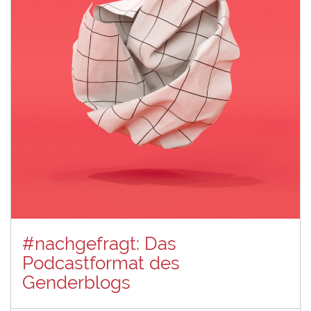
#nachgefragt: Das
Podcastformat des
Genderblogs