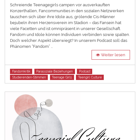
Schreiende Teenagegirls campen vor ausverkauften
Konzerthallen, Fancommunities in den sozialen Netzwerken
tauschen sich über ihre Idole aus, grölende Cis-Männer
bejubeln ihren Herzensverein im Stadion – das Fansein hat
viele Facetten und ist omnipräsent in unserer Gesellschaft.
Fandom und Idole können Individuen verbinden sowie spalten.
Doch welcher Aspekt überwiegt? In unserem Podcast soll das
Phänomen “Fandom” …
Weiter lesen
Tags
Fandomkritik
Parasoziale Beziehungen
Podcast
Studierenden-Stimmen
Teenage Girls
Teengirl Culture