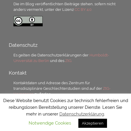
Die im Blog veröffentlichten Beiträge stehen, sofern nicht
anders vermerkt, unter der Lizenz
CC BY 4.0.
Datenschutz
Es gelten die Datenschutzerklärungen der
Humboldt-
Universität zu Berlin
und des
ZtG.
Kontakt
Kontaktdaten und Adresse des Zentrum für
transdisziplinäre Geschlechterstudien sind auf der
ZtG-
Homepage
zu finden.
Diese Website benutzt Cookies zur technisch fehlerfreien und
reibungslosen Bereitstellung unserer Dienste. Lesen Sie
mehr in unserer
Datenschutzerklärung
.
Notwendige Cookies
Akzeptieren