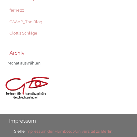
fernetzt
GAAAP_The Blog
Glottis Schläge
Archiv
Archiv
Impressum
Siehe
Impressum der Humboldt-Universität zu Berlin
.