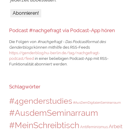
Podcast #nachgefragt via Podcast-App hören
Die Folgen von
#nachgefragt - Das Podcastformat des
Genderblogs
können mithilfe des RSS-Feeds
https://genderblog.hu-berlin.de/tag/nachgefragt-
podcast/feed
in einer beliebigen Podcast-App mit RSS-
Funktionalität abonniert werden.
Schlagwörter
#4genderstudies
#AusDemDigitalenSeminarraum
#AusdemSeminarraum
#MeinSchreibtisch
Arbeit
Antifeminismus