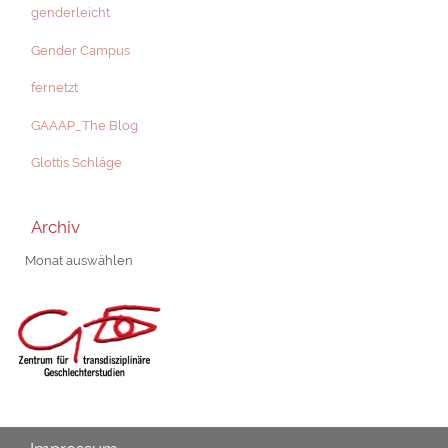
genderleicht
Gender Campus
fernetzt
GAAAP_The Blog
Glottis Schläge
Archiv
Archiv