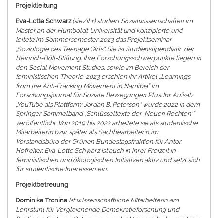
Projektleitung
Eva-Lotte Schwarz
(sie/ihr) studiert Sozialwissenschaften im
Master an der Humboldt-Universität und konzipierte und
leitete im Sommersemester 2023 das Projektseminar
„Soziologie des Teenage Girls“. Sie ist Studienstipendiatin der
Heinrich-Böll-Stiftung. Ihre Forschungsschwerpunkte liegen in
den Social Movement Studies, sowie im Bereich der
feministischen Theorie. 2023 erschien ihr Artikel „Learnings
from the Anti-Fracking Movement in Namibia” im
Forschungsjournal für Soziale Bewegungen Plus. Ihr Aufsatz
„YouTube als Plattform: Jordan B. Peterson“ wurde 2022 in dem
Springer Sammelband „Schlüsseltexte der ‚Neuen Rechten‘“
veröffentlicht. Von 2019 bis 2022 arbeitete sie als studentische
Mitarbeiterin bzw. später als Sachbearbeiterin im
Vorstandsbüro der Grünen Bundestagsfraktion für Anton
Hofreiter. Eva-Lotte Schwarz ist auch in ihrer Freizeit in
feministischen und ökologischen Initiativen aktiv und setzt sich
für studentische Interessen ein.
Projektbetreuung
Dominika Tronina
ist wissenschaftliche Mitarbeiterin am
Lehrstuhl für Vergleichende Demokratieforschung und