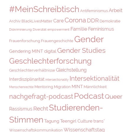
#MeinSchreibtisch
Arbeit
Antifeminismus
Corona
DDR
Care
Archiv
BlackLivesMatter
Demokratie
Familie
Feminismus
Diskriminierung
Diversität
empowerment
Gender
Frauenforschung
Frauengeschichte
Gender Studies
Gendering MINT digital
Geschlechterforschung
Gleichstellung
Geschlechterverhältnisse
Intersektionalität
Interdisziplinarität
intersectionality
MINT
Mentoring
Migration
Männlichkeit
Menschenrechte
Podcast
nachgefragt-podcast
Queer
Studierenden-
Recht
Rassismus
Stimmen
Tagung
Teengirl Culture
trans*
Wissenschaftstag
Wissenschaftskommunikation