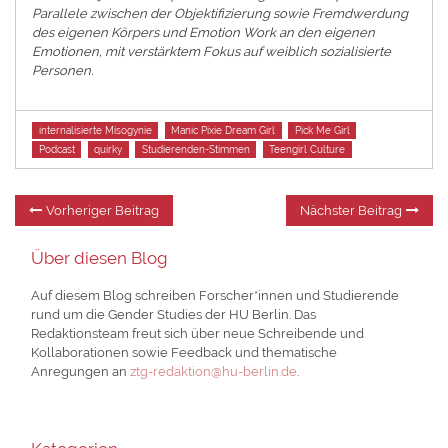
Parallele zwischen der Objektifizierung sowie Fremdwerdung
des eigenen Körpers und Emotion Work an den eigenen
Emotionen, mit verstärktem Fokus auf weiblich sozialisierte
Personen.
Tags
internalisierte Misogynie
Manic Pixie Dream Girl
Pick Me Girl
Podcast
quirky
Studierenden-Stimmen
Teengirl Culture
Beitragsnavigation
Vorheriger
Nä
Vorheriger Beitrag
Nächster Beitrag
Beitrag:
Be
Über diesen Blog
Auf diesem Blog schreiben Forscher*innen und Studierende
rund um die Gender Studies der HU Berlin. Das
Redaktionsteam freut sich über neue Schreibende und
Kollaborationen sowie Feedback und thematische
Anregungen an
ztg-redaktion@hu-berlin.de
.