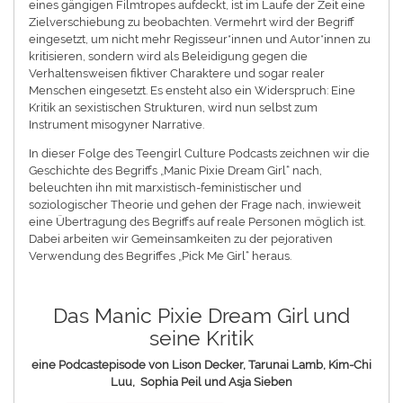
eines gängigen Filmtropes aufdeckt, ist im Laufe der Zeit eine
Zielverschiebung zu beobachten. Vermehrt wird der Begriff
eingesetzt, um nicht mehr Regisseur*innen und Autor*innen zu
kritisieren, sondern wird als Beleidigung gegen die
Verhaltensweisen fiktiver Charaktere und sogar realer
Menschen eingesetzt. Es ensteht also ein Widerspruch: Eine
Kritik an sexistischen Strukturen, wird nun selbst zum
Instrument misogyner Narrative.
In dieser Folge des Teengirl Culture Podcasts zeichnen wir die
Geschichte des Begriffs „Manic Pixie Dream Girl“ nach,
beleuchten ihn mit marxistisch-feministischer und
soziologischer Theorie und gehen der Frage nach, inwieweit
eine Übertragung des Begriffs auf reale Personen möglich ist.
Dabei arbeiten wir Gemeinsamkeiten zu der pejorativen
Verwendung des Begriffes „Pick Me Girl“ heraus.
Das Manic Pixie Dream Girl und
seine Kritik
eine Podcastepisode von Lison Decker, Tarunai Lamb, Kim-Chi
Luu, Sophia Peil und Asja Sieben