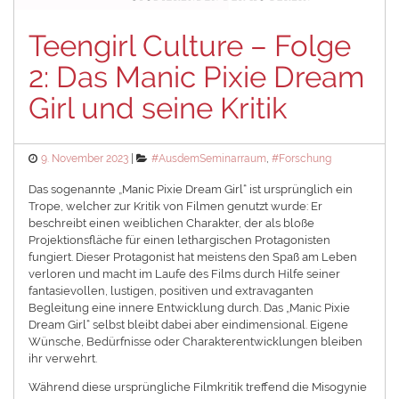
Teengirl Culture – Folge
2: Das Manic Pixie Dream
Girl und seine Kritik
Posted
Categories
9. November 2023
#AusdemSeminarraum
,
#Forschung
on
Das sogenannte „Manic Pixie Dream Girl“ ist ursprünglich ein
Trope, welcher zur Kritik von Filmen genutzt wurde: Er
beschreibt einen weiblichen Charakter, der als bloße
Projektionsfläche für einen lethargischen Protagonisten
fungiert. Dieser Protagonist hat meistens den Spaß am Leben
verloren und macht im Laufe des Films durch Hilfe seiner
fantasievollen, lustigen, positiven und extravaganten
Begleitung eine innere Entwicklung durch. Das „Manic Pixie
Dream Girl“ selbst bleibt dabei aber eindimensional. Eigene
Wünsche, Bedürfnisse oder Charakterentwicklungen bleiben
ihr verwehrt.
Während diese ursprüngliche Filmkritik treffend die Misogynie