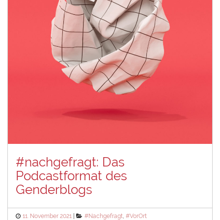
#nachgefragt: Das
Podcastformat des
Genderblogs
Posted
Categories
11. November 2021
#Nachgefragt
,
#VorOrt