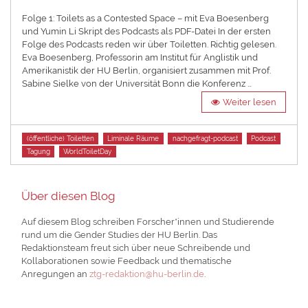
on
Folge 1: Toilets as a Contested Space – mit Eva Boesenberg
und Yumin Li Skript des Podcasts als PDF-Datei In der ersten
Folge des Podcasts reden wir über Toiletten. Richtig gelesen.
Eva Boesenberg, Professorin am Institut für Anglistik und
Amerikanistik der HU Berlin, organisiert zusammen mit Prof.
Sabine Sielke von der Universität Bonn die Konferenz …
Weiter lesen
Tags
(öffentliche) Toiletten
Liminale Räume
nachgefragt-podcast
Podcast
Tagung
WorldToiletDay
Über diesen Blog
Auf diesem Blog schreiben Forscher*innen und Studierende
rund um die Gender Studies der HU Berlin. Das
Redaktionsteam freut sich über neue Schreibende und
Kollaborationen sowie Feedback und thematische
Anregungen an
ztg-redaktion@hu-berlin.de
.