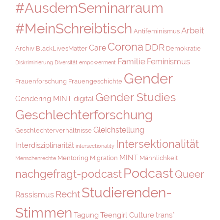
#AusdemSeminarraum
#MeinSchreibtisch
Arbeit
Antifeminismus
Corona
DDR
Care
Archiv
BlackLivesMatter
Demokratie
Familie
Feminismus
Diskriminierung
Diversität
empowerment
Gender
Frauenforschung
Frauengeschichte
Gender Studies
Gendering MINT digital
Geschlechterforschung
Gleichstellung
Geschlechterverhältnisse
Intersektionalität
Interdisziplinarität
intersectionality
MINT
Mentoring
Migration
Männlichkeit
Menschenrechte
Podcast
nachgefragt-podcast
Queer
Studierenden-
Recht
Rassismus
Stimmen
Tagung
Teengirl Culture
trans*