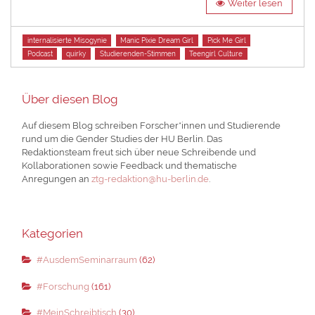
Weiter lesen
Tags
internalisierte Misogynie
Manic Pixie Dream Girl
Pick Me Girl
Podcast
quirky
Studierenden-Stimmen
Teengirl Culture
Über diesen Blog
Auf diesem Blog schreiben Forscher*innen und Studierende
rund um die Gender Studies der HU Berlin. Das
Redaktionsteam freut sich über neue Schreibende und
Kollaborationen sowie Feedback und thematische
Anregungen an
ztg-redaktion@hu-berlin.de
.
Kategorien
#AusdemSeminarraum
(62)
#Forschung
(161)
#MeinSchreibtisch
(30)