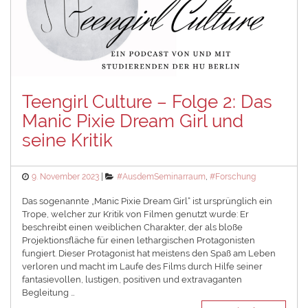
Teengirl Culture – Folge 2: Das
Manic Pixie Dream Girl und
seine Kritik
Posted
Categories
9. November 2023
#AusdemSeminarraum
,
#Forschung
on
Das sogenannte „Manic Pixie Dream Girl“ ist ursprünglich ein
Trope, welcher zur Kritik von Filmen genutzt wurde: Er
beschreibt einen weiblichen Charakter, der als bloße
Projektionsfläche für einen lethargischen Protagonisten
fungiert. Dieser Protagonist hat meistens den Spaß am Leben
verloren und macht im Laufe des Films durch Hilfe seiner
fantasievollen, lustigen, positiven und extravaganten
Begleitung …