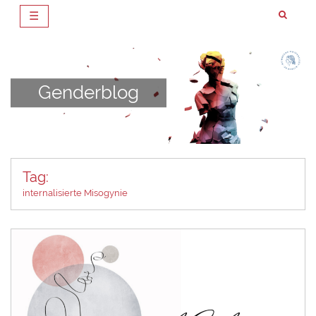
☰
Zum
Inhalt
springen
Genderblog
Tag:
internalisierte Misogynie