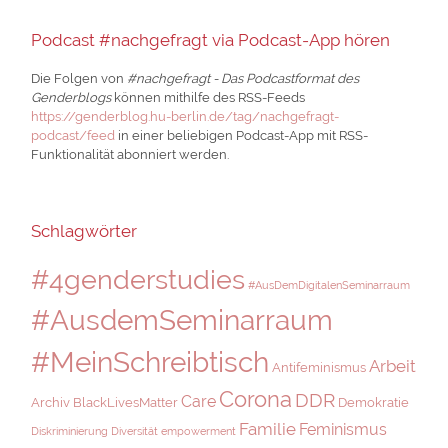
Podcast #nachgefragt via Podcast-App hören
Die Folgen von
#nachgefragt - Das Podcastformat des
Genderblogs
können mithilfe des RSS-Feeds
https://genderblog.hu-berlin.de/tag/nachgefragt-
podcast/feed
in einer beliebigen Podcast-App mit RSS-
Funktionalität abonniert werden.
Schlagwörter
#4genderstudies
#AusDemDigitalenSeminarraum
#AusdemSeminarraum
#MeinSchreibtisch
Arbeit
Antifeminismus
Corona
DDR
Care
Archiv
BlackLivesMatter
Demokratie
Familie
Feminismus
Diskriminierung
Diversität
empowerment