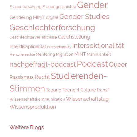
Gender
Frauenforschung
Frauengeschichte
Gender Studies
Gendering MINT digital
Geschlechterforschung
Gleichstellung
Geschlechterverhältnisse
Intersektionalität
Interdisziplinarität
intersectionality
MINT
Mentoring
Migration
Männlichkeit
Menschenrechte
Podcast
nachgefragt-podcast
Queer
Studierenden-
Recht
Rassismus
Stimmen
Tagung
Teengirl Culture
trans*
Wissenschaftstag
Wissenschaftskommunikation
Wissensproduktion
Weitere Blogs