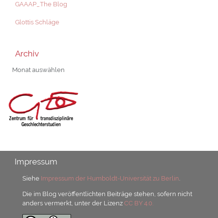
GAAAP_The Blog
Glottis Schläge
Archiv
Archiv
Impressum
Siehe
Impressum der Humboldt-Universität zu Berlin
.
Die im Blog veröffentlichten Beiträge stehen, sofern nicht
anders vermerkt, unter der Lizenz
CC BY 4.0.