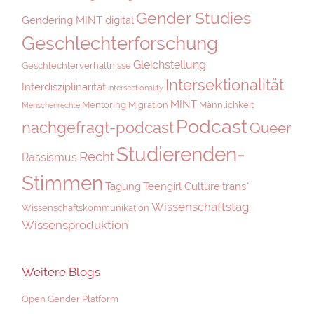
Gender Studies
Gendering MINT digital
Geschlechterforschung
Gleichstellung
Geschlechterverhältnisse
Intersektionalität
Interdisziplinarität
intersectionality
MINT
Mentoring
Migration
Männlichkeit
Menschenrechte
Podcast
nachgefragt-podcast
Queer
Studierenden-
Recht
Rassismus
Stimmen
Tagung
Teengirl Culture
trans*
Wissenschaftstag
Wissenschaftskommunikation
Wissensproduktion
Weitere Blogs
Open Gender Platform