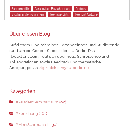
Tags
Fandomkritik
Parasoziale Beziehungen
Podcast
Studierenden-Stimmen
Teenage Girls
Teengirl Culture
Über diesen Blog
Auf diesem Blog schreiben Forscher*innen und Studierende
rund um die Gender Studies der HU Berlin. Das
Redaktionsteam freut sich über neue Schreibende und
Kollaborationen sowie Feedback und thematische
Anregungen an
ztg-redaktion@hu-berlin.de
.
Kategorien
#AusdemSeminarraum
(62)
#Forschung
(161)
#MeinSchreibtisch
(30)