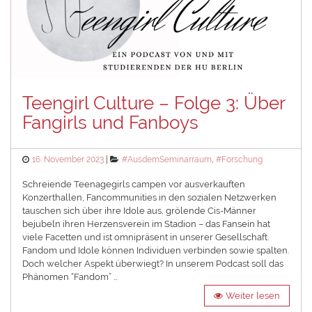
Teengirl Culture – Folge 3: Über
Fangirls und Fanboys
Posted
Categories
16. November 2023
#AusdemSeminarraum
,
#Forschung
on
Schreiende Teenagegirls campen vor ausverkauften
Konzerthallen, Fancommunities in den sozialen Netzwerken
tauschen sich über ihre Idole aus, grölende Cis-Männer
bejubeln ihren Herzensverein im Stadion – das Fansein hat
viele Facetten und ist omnipräsent in unserer Gesellschaft.
Fandom und Idole können Individuen verbinden sowie spalten.
Doch welcher Aspekt überwiegt? In unserem Podcast soll das
Phänomen “Fandom” …
Weiter lesen