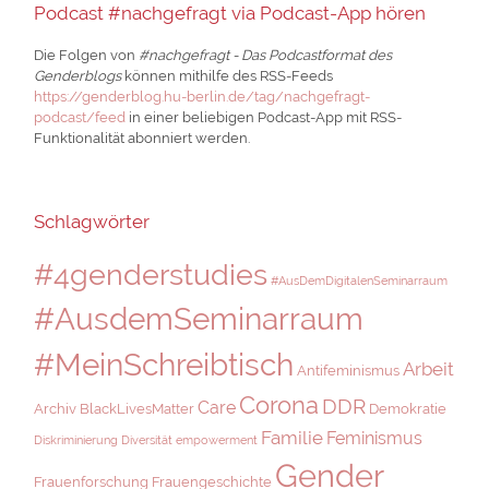
Podcast #nachgefragt via Podcast-App hören
Die Folgen von
#nachgefragt - Das Podcastformat des
Genderblogs
können mithilfe des RSS-Feeds
https://genderblog.hu-berlin.de/tag/nachgefragt-
podcast/feed
in einer beliebigen Podcast-App mit RSS-
Funktionalität abonniert werden.
Schlagwörter
#4genderstudies
#AusDemDigitalenSeminarraum
#AusdemSeminarraum
#MeinSchreibtisch
Arbeit
Antifeminismus
Corona
DDR
Care
Archiv
BlackLivesMatter
Demokratie
Familie
Feminismus
Diskriminierung
Diversität
empowerment
Gender
Frauenforschung
Frauengeschichte