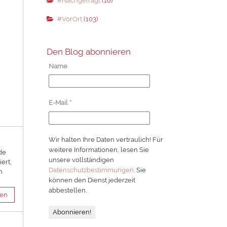
#Nachgefragt
(18)
#VorOrt
(103)
Den Blog abonnieren
Name
E-Mail
*
Wir halten Ihre Daten vertraulich! Für
weitere Informationen, lesen Sie
de
unsere vollständigen
ert,
Datenschutzbestimmungen
. Sie
n
können den Dienst jederzeit
abbestellen.
sen