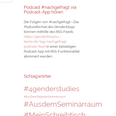
Podcast #nachgefragt via
Podcast-App hören
Die Folgen von
#nachgefragt - Das
Podcastformat des Genderblogs
können mithilfe des RSS-Feeds
https://genderblog.hu-
berlin.de/tag/nachgefragt-
podcast/feed
in einer beliebigen
Podcast-App mit RSS-Funktionalität
abonniert werden.
Schlagwörter
#4genderstudies
#AusDemDigitalenSeminarraum
#AusdemSeminarraum
#MeinSchreibtisch