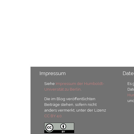
Impressum
Date
Siehe
Impressum der Humboldt-
Es 
Universität zu Berlin
.
Dat
Hum
Die im Blog veröffentlichten
un
Beiträge stehen, sofern nicht
anders vermerkt, unter der Lizenz
CC BY 4.0.