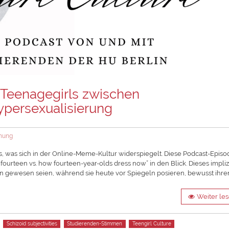
: Teenagegirls zwischen
persexualisierung
hung
es, was sich in der Online-Meme-Kultur widerspiegelt. Diese Podcast-Episo
urteen vs. how fourteen-year-olds dress now” in den Blick. Dieses implizi
en gewesen seien, während sie heute vor Spiegeln posieren, bewusst ihre
Weiter le
Schizoid subjectivities
Studierenden-Stimmen
Teengirl Culture