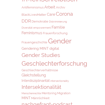
Arbeit
Antifeminismus
Archiv
Corona
Care
BlackLivesMatter
DDR
Demokratie
Diskriminierung
Familie
Diversität
empowerment
Feminismus
Frauenforschung
Gender
Frauengeschichte
Gendering MINT digital
Gender Studies
Geschlechterforschung
Geschlechterverhältnisse
Gleichstellung
Interdisziplinarität
intersectionality
Intersektionalität
Mentoring
Migration
Menschenrechte
MINT
Männlichkeit
nachgefragt-podcast