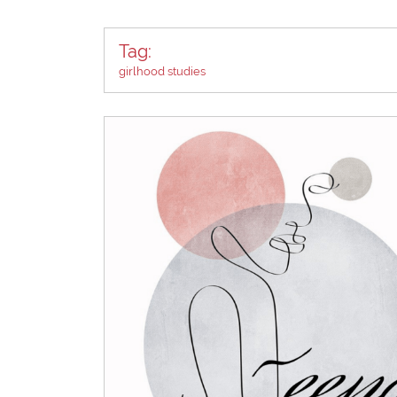
Tag:
girlhood studies