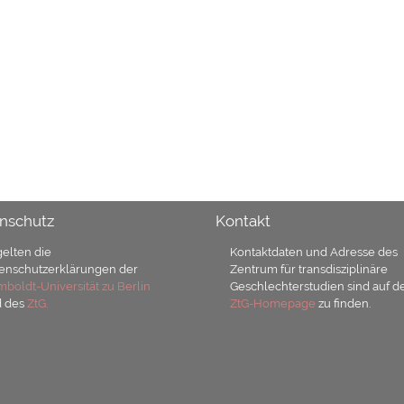
nschutz
Kontakt
gelten die
Kontaktdaten und Adresse des
enschutzerklärungen der
Zentrum für transdisziplinäre
boldt-Universität zu Berlin
Geschlechterstudien sind auf d
d des
ZtG.
ZtG-Homepage
zu finden.