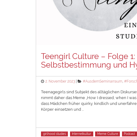
Teengirl Culture – Folge 1
Selbstbestimmung und Hy
Posted
Categories
2. November 2023
#AusdemSeminarraum
,
#Forsc
on
Teenagegirls sind Subjekt des alltäglichen Diskurs
nimmt daher das Meme „How I dressed, when I was fo
dass Mädchen früher quirky, kindlich und unerfahr
Körper einsetzen und …
Tags
girlhood studies
Internetkultur
Meme Culture
Podcast