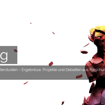
og
hterstudien – Ergebnisse, Projekte und Debatten aus Forschu