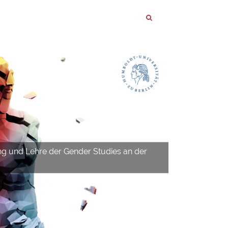
ng und Lehre der Gender Studies an der