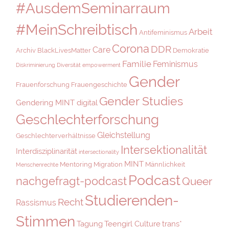
#AusdemSeminarraum
#MeinSchreibtisch
Arbeit
Antifeminismus
Corona
DDR
Care
Archiv
BlackLivesMatter
Demokratie
Familie
Feminismus
Diskriminierung
Diversität
empowerment
Gender
Frauenforschung
Frauengeschichte
Gender Studies
Gendering MINT digital
Geschlechterforschung
Gleichstellung
Geschlechterverhältnisse
Intersektionalität
Interdisziplinarität
intersectionality
MINT
Mentoring
Migration
Männlichkeit
Menschenrechte
Podcast
nachgefragt-podcast
Queer
Studierenden-
Recht
Rassismus
Stimmen
Tagung
Teengirl Culture
trans*