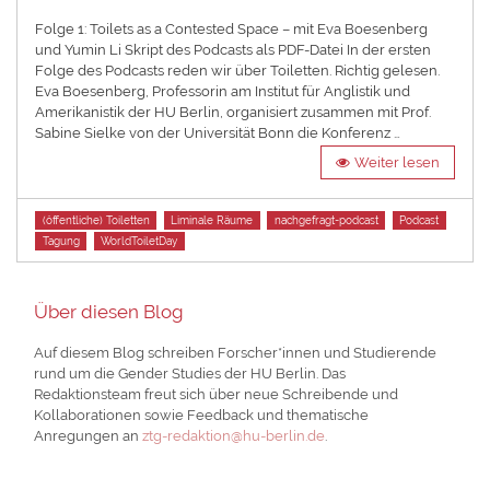
on
Folge 1: Toilets as a Contested Space – mit Eva Boesenberg
und Yumin Li Skript des Podcasts als PDF-Datei In der ersten
Folge des Podcasts reden wir über Toiletten. Richtig gelesen.
Eva Boesenberg, Professorin am Institut für Anglistik und
Amerikanistik der HU Berlin, organisiert zusammen mit Prof.
Sabine Sielke von der Universität Bonn die Konferenz …
Weiter lesen
Tags
(öffentliche) Toiletten
Liminale Räume
nachgefragt-podcast
Podcast
Tagung
WorldToiletDay
Über diesen Blog
Auf diesem Blog schreiben Forscher*innen und Studierende
rund um die Gender Studies der HU Berlin. Das
Redaktionsteam freut sich über neue Schreibende und
Kollaborationen sowie Feedback und thematische
Anregungen an
ztg-redaktion@hu-berlin.de
.