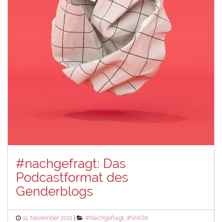
#nachgefragt: Das
Podcastformat des
Genderblogs
Posted
Categories
11. November 2021
#Nachgefragt
,
#VorOrt