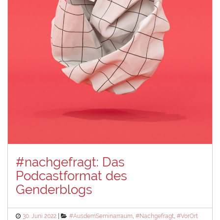
#nachgefragt: Das
Podcastformat des
Genderblogs
Posted
Categories
30. Juni 2022
#AusdemSeminarraum
,
#Nachgefragt
,
#VorOrt