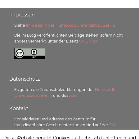
Impressum
Siehe
Impressum der Humboldt-Universität zu Berlin
.
Die im Blog veröffentlichten Beiträge stehen, sofern nicht
anders vermerkt, unter der Lizenz
CC BY 4.0.
Datenschutz
Es gelten die Datenschutzerklärungen der
Humboldt-
Universität zu Berlin
und des
ZtG.
Kontakt
Kontaktdaten und Adresse des Zentrum für
transdisziplinäre Geschlechterstudien sind auf der
ZtG-
Homepage
zu finden.
Diese Website benutzt Cookies zur technisch fehlerfreien und