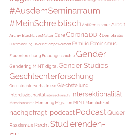
#AusdemSeminarraum
#MeinSchreibtisch
Arbeit
Antifeminismus
Corona
DDR
Care
Archiv
BlackLivesMatter
Demokratie
Familie
Feminismus
Diskriminierung
Diversität
empowerment
Gender
Frauenforschung
Frauengeschichte
Gender Studies
Gendering MINT digital
Geschlechterforschung
Gleichstellung
Geschlechterverhältnisse
Intersektionalität
Interdisziplinarität
intersectionality
MINT
Mentoring
Migration
Männlichkeit
Menschenrechte
Podcast
nachgefragt-podcast
Queer
Studierenden-
Recht
Rassismus