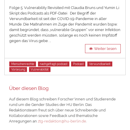
on
Folge 5: Vulnerability Revisited mit Claudia Bruns und Yumin Li
Skript des Podcasts als PDF-Datei Der Begriff der
Verwundbarkeit ist seit der COVID-19-Pandemie in aller
Munde. Die Maßnahmen im Zuge der Pandemit wurden bspw.
damit begründet, dass „vulnerable Gruppen“ vor einer Infektion
geschützt werden müssten, solange es noch keinen Impfstoff
gegen das Virus gebe. …
Weiter lesen
Tags
Menschenrechte
nachgefragt-podcast
Podcast
Verwundbarkeit
Vorlesung
Vulnerabilität
Über diesen Blog
Auf diesem Blog schreiben Forscher*innen und Studierende
rund um die Gender Studies der HU Berlin. Das
Redaktionsteam freut sich über neue Schreibende und
Kollaborationen sowie Feedback und thematische
Anregungen an
ztg-redaktion@hu-berlin.de
.