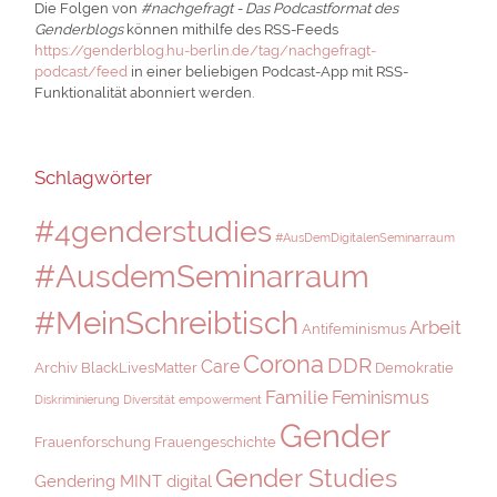
Die Folgen von
#nachgefragt - Das Podcastformat des
Genderblogs
können mithilfe des RSS-Feeds
https://genderblog.hu-berlin.de/tag/nachgefragt-
podcast/feed
in einer beliebigen Podcast-App mit RSS-
Funktionalität abonniert werden.
Schlagwörter
#4genderstudies
#AusDemDigitalenSeminarraum
#AusdemSeminarraum
#MeinSchreibtisch
Arbeit
Antifeminismus
Corona
DDR
Care
Archiv
BlackLivesMatter
Demokratie
Familie
Feminismus
Diskriminierung
Diversität
empowerment
Gender
Frauenforschung
Frauengeschichte
Gender Studies
Gendering MINT digital