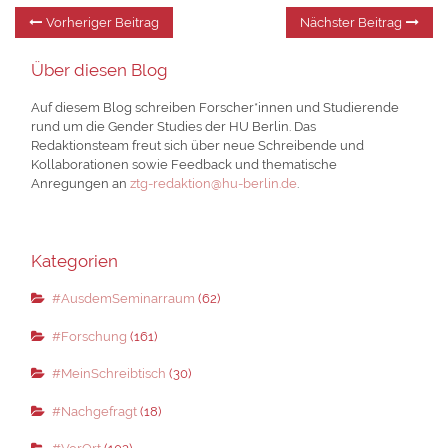
Beitragsnavigation
Vorheriger
Nä
Vorheriger Beitrag
Nächster Beitrag
Beitrag:
Be
Über diesen Blog
Auf diesem Blog schreiben Forscher*innen und Studierende
rund um die Gender Studies der HU Berlin. Das
Redaktionsteam freut sich über neue Schreibende und
Kollaborationen sowie Feedback und thematische
Anregungen an
ztg-redaktion@hu-berlin.de
.
Kategorien
#AusdemSeminarraum
(62)
#Forschung
(161)
#MeinSchreibtisch
(30)
#Nachgefragt
(18)