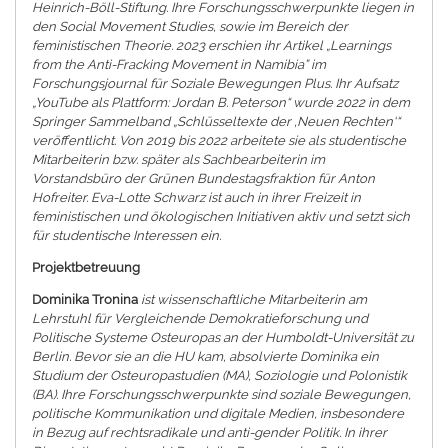
Heinrich-Böll-Stiftung. Ihre Forschungsschwerpunkte liegen in
den Social Movement Studies, sowie im Bereich der
feministischen Theorie. 2023 erschien ihr Artikel „Learnings
from the Anti-Fracking Movement in Namibia” im
Forschungsjournal für Soziale Bewegungen Plus. Ihr Aufsatz
„YouTube als Plattform: Jordan B. Peterson“ wurde 2022 in dem
Springer Sammelband „Schlüsseltexte der ‚Neuen Rechten‘“
veröffentlicht. Von 2019 bis 2022 arbeitete sie als studentische
Mitarbeiterin bzw. später als Sachbearbeiterin im
Vorstandsbüro der Grünen Bundestagsfraktion für Anton
Hofreiter. Eva-Lotte Schwarz ist auch in ihrer Freizeit in
feministischen und ökologischen Initiativen aktiv und setzt sich
für studentische Interessen ein.
Projektbetreuung
Dominika Tronina
ist wissenschaftliche Mitarbeiterin am
Lehrstuhl für Vergleichende Demokratieforschung und
Politische Systeme Osteuropas an der Humboldt-Universität zu
Berlin. Bevor sie an die HU kam, absolvierte Dominika ein
Studium der Osteuropastudien (MA), Soziologie und Polonistik
(BA). Ihre Forschungsschwerpunkte sind soziale Bewegungen,
politische Kommunikation und digitale Medien, insbesondere
in Bezug auf rechtsradikale und anti-gender Politik. In ihrer