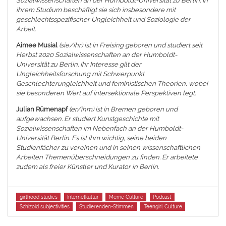
Sozialwissenschaften an der Humboldt-Universität zu Berlin. In
ihrem Studium beschäftigt sie sich insbesondere mit
geschlechtsspezifischer Ungleichheit und Soziologie der
Arbeit.
Aimee Musial
(sie/ihr) ist in Freising geboren und studiert seit
Herbst 2020 Sozialwissenschaften an der Humboldt-
Universität zu Berlin. Ihr Interesse gilt der
Ungleichheitsforschung mit Schwerpunkt
Geschlechterungleichheit und feministischen Theorien, wobei
sie besonderen Wert auf intersektionale Perspektiven legt.
Julian Rümenapf
(er/ihm) ist in Bremen geboren und
aufgewachsen. Er studiert Kunstgeschichte mit
Sozialwissenschaften im Nebenfach an der Humboldt-
Universität Berlin. Es ist ihm wichtig, seine beiden
Studienfächer zu vereinen und in seinen wissenschaftlichen
Arbeiten Themenüberschneidungen zu finden. Er arbeitete
zudem als freier Künstler und Kurator in Berlin.
Tags
girlhood studies
Internetkultur
Meme Culture
Podcast
Schizoid subjectivities
Studierenden-Stimmen
Teengirl Culture