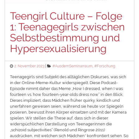
Teengirl Culture – Folge
1: Teenagegirls zwischen
Selbstbestimmung und
Hypersexualisierung
Posted
Categories
2. November 2023
#AusdemSeminarraum
,
#Forschung
on
Teenagegirls sind Subjekt des alltäglichen Diskurses, was sich
in der Online-Meme-Kultur widerspiegelt. Diese Podcast-
Episode nimmt daher das Meme „How I dressed, when I was
fourteen vs. how fourteen-year-olds dress now” in den Blick.
Dieses impliziert, dass Mädchen früher quirky, kindlich und
unerfahren gewesen seien, während sie heute vor Spiegeln
posieren, bewusst ihren Körper einsetzen und mit der Kamera
spielen. Wir stellen die These auf, dass sich in dieser
widerspüchlichen Darstellung von Teenagerinnen die
„schizoid subjectivities“ (Renold und Ringrose 2011)
ausdrücken, mit welchen sich Mädchen* konfrontiert sehen. So