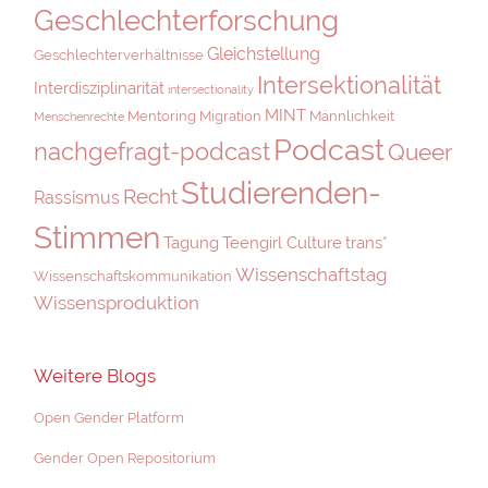
Geschlechterforschung
Gleichstellung
Geschlechterverhältnisse
Intersektionalität
Interdisziplinarität
intersectionality
MINT
Mentoring
Migration
Männlichkeit
Menschenrechte
Podcast
nachgefragt-podcast
Queer
Studierenden-
Recht
Rassismus
Stimmen
Tagung
Teengirl Culture
trans*
Wissenschaftstag
Wissenschaftskommunikation
Wissensproduktion
Weitere Blogs
Open Gender Platform
Gender Open Repositorium