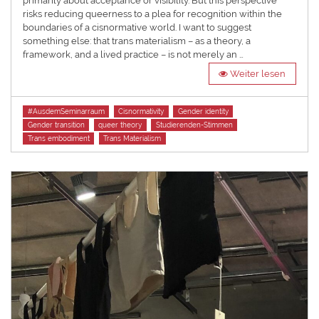
primarily about acceptance or visibility. But this perspective
risks reducing queerness to a plea for recognition within the
boundaries of a cisnormative world. I want to suggest
something else: that trans materialism – as a theory, a
framework, and a lived practice – is not merely an …
Weiter lesen
Tags
#AusdemSeminarraum
Cisnormativity
Gender identity
Gender transition
queer theory
Studierenden-Stimmen
Trans embodiment
Trans Materialism