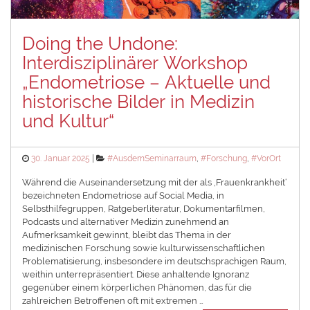
Doing the Undone:
Interdisziplinärer Workshop
„Endometriose – Aktuelle und
historische Bilder in Medizin
und Kultur“
Posted
Categories
30. Januar 2025
#AusdemSeminarraum
,
#Forschung
,
#VorOrt
on
Während die Auseinandersetzung mit der als ‚Frauenkrankheit‘
bezeichneten Endometriose auf Social Media, in
Selbsthilfegruppen, Ratgeberliteratur, Dokumentarfilmen,
Podcasts und alternativer Medizin zunehmend an
Aufmerksamkeit gewinnt, bleibt das Thema in der
medizinischen Forschung sowie kulturwissenschaftlichen
Problematisierung, insbesondere im deutschsprachigen Raum,
weithin unterrepräsentiert. Diese anhaltende Ignoranz
gegenüber einem körperlichen Phänomen, das für die
zahlreichen Betroffenen oft mit extremen …