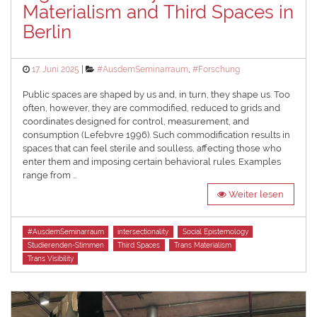
Materialism and Third Spaces in
Berlin
Posted
Categories
17. Juni 2025
#AusdemSeminarraum
,
#Forschung
on
Public spaces are shaped by us and, in turn, they shape us. Too
often, however, they are commodified, reduced to grids and
coordinates designed for control, measurement, and
consumption (Lefebvre 1996). Such commodification results in
spaces that can feel sterile and soulless, affecting those who
enter them and imposing certain behavioral rules. Examples
range from …
Weiter lesen
Tags
#AusdemSeminarraum
intersectionality
Social Epistemology
Studierenden-Stimmen
Third Spaces
Trans Materialism
Trans Visibility