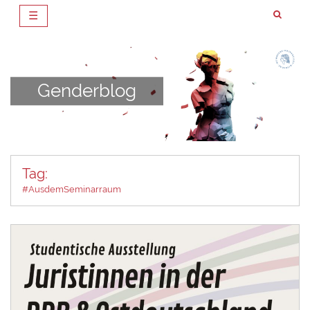
☰
Zum
Inhalt
springen
Genderblog
Tag:
#AusdemSeminarraum