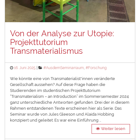
Von der Analyse zur Utopie:
Projekttutorium
Transmaterialismus
Posted
Categories
16. Juni 2025
#AusdemSeminarraum
,
#Forschung
on
Wie könnte eine von Transmaterialist*innen veränderte
Gesellschaft aussehen? Auf diese Frage haben die
Studierenden im studentischen Projekttutorium
“Transmaterialism – an Introduction” im Sommersemester 2024
ganz unterschiedliche Antworten gefunden. Drei der in diesem
Rahmen entstandenen Texte erscheinen hier als Serie. Das
Seminar wurde von Jules Gleeson und Alaida Hobbing
konzipiert und geleitet. Es war eine Einführung …
Weiter lesen