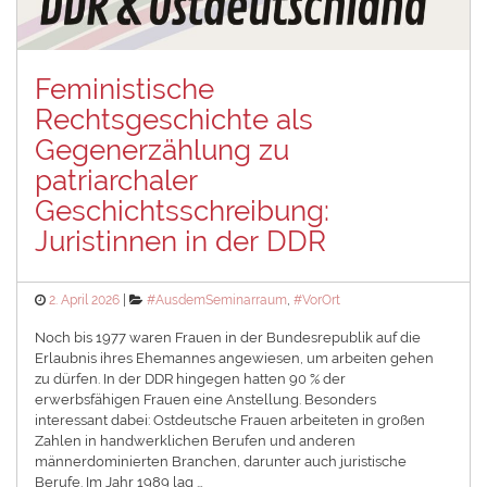
Feministische
Rechtsgeschichte als
Gegenerzählung zu
patriarchaler
Geschichtsschreibung:
Juristinnen in der DDR
Posted
Categories
2. April 2026
#AusdemSeminarraum
,
#VorOrt
on
Noch bis 1977 waren Frauen in der Bundesrepublik auf die
Erlaubnis ihres Ehemannes angewiesen, um arbeiten gehen
zu dürfen. In der DDR hingegen hatten 90 % der
erwerbsfähigen Frauen eine Anstellung. Besonders
interessant dabei: Ostdeutsche Frauen arbeiteten in großen
Zahlen in handwerklichen Berufen und anderen
männerdominierten Branchen, darunter auch juristische
Berufe. Im Jahr 1989 lag …