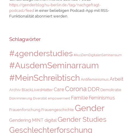
https://genderblog.hu-berlin.de/tag/nachgefragt-
podcast/feed
in einer beliebigen Podcast-App mit RSS-
Funktionalität abonniert werden.
Schlagwörter
#4genderstudies
#AusDemDigitalenSeminarraum
#AusdemSeminarraum
#MeinSchreibtisch
Arbeit
Antifeminismus
Corona
DDR
Care
Archiv
BlackLivesMatter
Demokratie
Familie
Feminismus
Diskriminierung
Diversität
empowerment
Gender
Frauenforschung
Frauengeschichte
Gender Studies
Gendering MINT digital
Geschlechterforschung