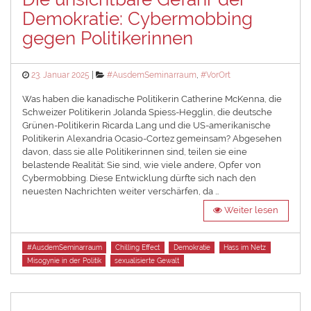
Demokratie: Cybermobbing
gegen Politikerinnen
Posted
Categories
23. Januar 2025
#AusdemSeminarraum
,
#VorOrt
on
Was haben die kanadische Politikerin Catherine McKenna, die
Schweizer Politikerin Jolanda Spiess-Hegglin, die deutsche
Grünen-Politikerin Ricarda Lang und die US-amerikanische
Politikerin Alexandria Ocasio-Cortez gemeinsam? Abgesehen
davon, dass sie alle Politikerinnen sind, teilen sie eine
belastende Realität: Sie sind, wie viele andere, Opfer von
Cybermobbing. Diese Entwicklung dürfte sich nach den
neuesten Nachrichten weiter verschärfen, da …
Weiter lesen
Tags
#AusdemSeminarraum
Chilling Effect
Demokratie
Hass im Netz
Misogynie in der Politik
sexualisierte Gewalt