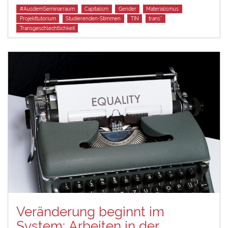
Tags
#AusdemSeminarraum
Capitalism
Gender
Materialismus
Projekttutorium
Studierenden-Stimmen
TIN
trans*
Transgeschlechtlichkeit
Veränderung beginnt im
System: Arbeiten in der