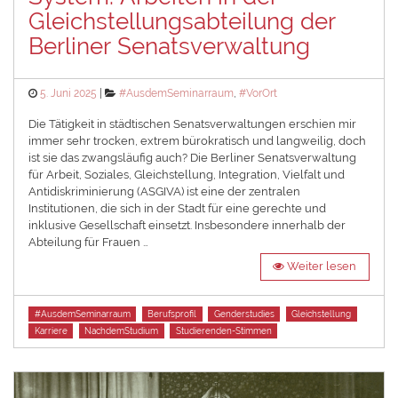
Gleichstellungsabteilung der
Berliner Senatsverwaltung
Posted
Categories
5. Juni 2025
#AusdemSeminarraum
,
#VorOrt
on
Die Tätigkeit in städtischen Senatsverwaltungen erschien mir
immer sehr trocken, extrem bürokratisch und langweilig, doch
ist sie das zwangsläufig auch? Die Berliner Senatsverwaltung
für Arbeit, Soziales, Gleichstellung, Integration, Vielfalt und
Antidiskriminierung (ASGIVA) ist eine der zentralen
Institutionen, die sich in der Stadt für eine gerechte und
inklusive Gesellschaft einsetzt. Insbesondere innerhalb der
Abteilung für Frauen …
Weiter lesen
Tags
#AusdemSeminarraum
Berufsprofil
Genderstudies
Gleichstellung
Karriere
NachdemStudium
Studierenden-Stimmen