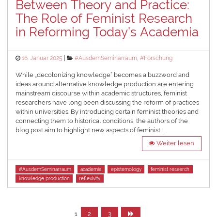
Between Theory and Practice:
The Role of Feminist Research
in Reforming Today’s Academia
Posted
Categories
16. Januar 2025
#AusdemSeminarraum
,
#Forschung
on
While „decolonizing knowledge“ becomes a buzzword and
ideas around alternative knowledge production are entering
mainstream discourse within academic structures, feminist
researchers have long been discussing the reform of practices
within universities. By introducing certain feminist theories and
connecting them to historical conditions, the authors of the
blog post aim to highlight new aspects of feminist …
Weiter lesen
Tags
#AusdemSeminarraum
academia
epistemology
feminist research
knowledge production
reflexivity
Seitennummerierung
Seite
Seite
Seite
1
2
3