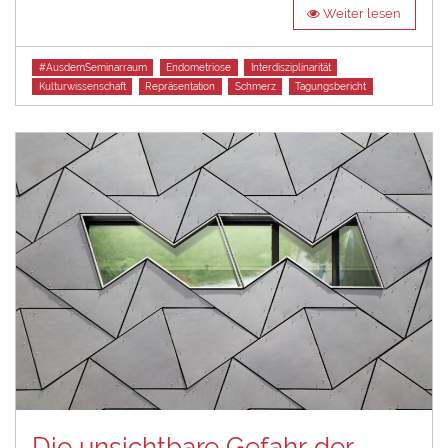
Weiter lesen
Tags
#AusdemSeminarraum
Endometriose
Interdisziplinarität
Kulturwissenschaft
Repräsentation
Schmerz
Tagungsbericht
Die unsichtbare Gefahr der