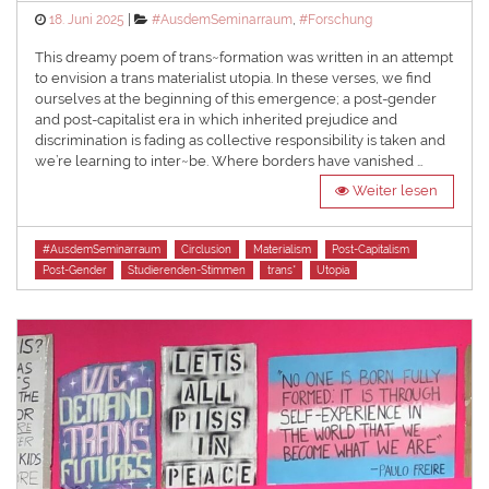
Posted
Categories
18. Juni 2025
#AusdemSeminarraum
,
#Forschung
on
This dreamy poem of trans~formation was written in an attempt
to envision a trans materialist utopia. In these verses, we find
ourselves at the beginning of this emergence; a post-gender
and post-capitalist era in which inherited prejudice and
discrimination is fading as collective responsibility is taken and
we’re learning to inter~be. Where borders have vanished …
Weiter lesen
Tags
#AusdemSeminarraum
Circlusion
Materialism
Post-Capitalism
Post-Gender
Studierenden-Stimmen
trans*
Utopia