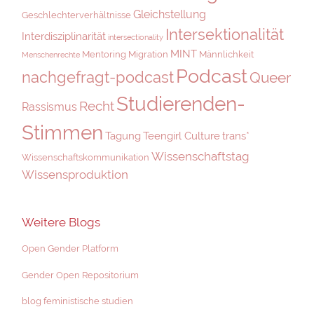
Gleichstellung
Geschlechterverhältnisse
Intersektionalität
Interdisziplinarität
intersectionality
MINT
Mentoring
Migration
Männlichkeit
Menschenrechte
Podcast
nachgefragt-podcast
Queer
Studierenden-
Recht
Rassismus
Stimmen
Tagung
Teengirl Culture
trans*
Wissenschaftstag
Wissenschaftskommunikation
Wissensproduktion
Weitere Blogs
Open Gender Platform
Gender Open Repositorium
blog feministische studien