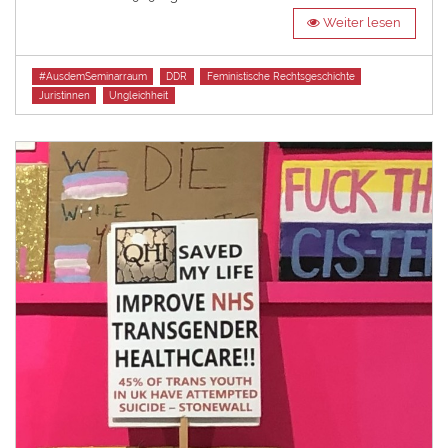
Weiter lesen
Tags
#AusdemSeminarraum
DDR
Feministische Rechtsgeschichte
Juristinnen
Ungleichheit