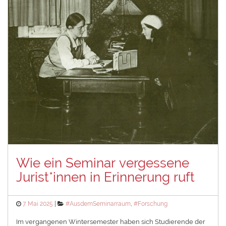
Wie ein Seminar vergessene
Jurist*innen in Erinnerung ruft
Posted
Categories
7. Mai 2025
#AusdemSeminarraum
,
#Forschung
on
Im vergangenen Wintersemester haben sich Studierende der