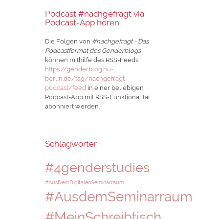
Podcast #nachgefragt via
Podcast-App hören
Die Folgen von
#nachgefragt - Das
Podcastformat des Genderblogs
können mithilfe des RSS-Feeds
https://genderblog.hu-
berlin.de/tag/nachgefragt-
podcast/feed
in einer beliebigen
Podcast-App mit RSS-Funktionalität
abonniert werden.
Schlagwörter
#4genderstudies
#AusDemDigitalenSeminarraum
#AusdemSeminarraum
#MeinSchreibtisch