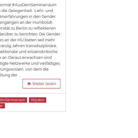
Format #AusDemSeminarraum
t die Gelegenheit, Lehr- und
ienerfahrungen in den Gender
iengängen an der Humboldt-
rsität zu Berlin zu reflektieren
arüber zu berichten. Die Gender
es an der HU bieten seit mehr
wanzig Jahren transdisziplinäre,
sektionale und wissenskritische
 an. Daraus erwachsen sind
tigte Netzwerke und vielfältiges
rungswissen, von dem die
ltung der …
Weiter lesen
demSeminarraum
Migration
er