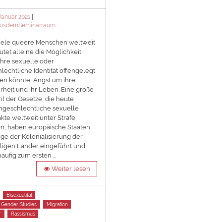
ted
 Januar 2021
egories
usdemSeminarraum
iele queere Menschen weltweit
tet alleine die Möglichkeit,
ihre sexuelle oder
lechtliche Identität offengelegt
n könnte, Angst um ihre
rheit und ihr Leben. Eine große
l der Gesetze, die heute
hgeschlechtliche sexuelle
kte weltweit unter Strafe
en, haben europäische Staaten
ge der Kolonialisierung der
ligen Länder eingeführt und
häufig zum ersten …
Weiter lesen
Bisexualität
 Gender Studies
Migration
r
Rassismus