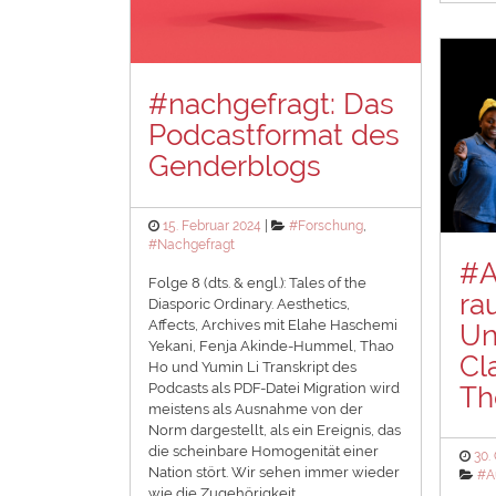
#nachgefragt: Das
Podcastformat des
Genderblogs
Posted
Categories
15. Februar 2024
#Forschung
,
on
#Nachgefragt
#A
Folge 8 (dts. & engl.): Tales of the
ra
Diasporic Ordinary. Aesthetics,
Affects, Archives mit Elahe Haschemi
Un
Yekani, Fenja Akinde-Hummel, Thao
Cl
Ho und Yumin Li Transkript des
Podcasts als PDF-Datei Migration wird
Th
meistens als Ausnahme von der
Norm dargestellt, als ein Ereignis, das
die scheinbare Homogenität einer
Pos
30.
Nation stört. Wir sehen immer wieder
on
Cat
#A
wie die Zugehörigkeit …