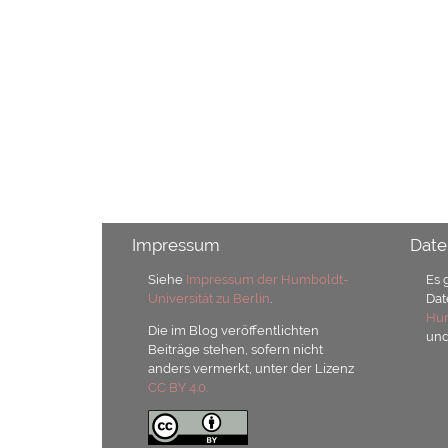
Impressum
Date
Siehe
Impressum der Humboldt-
Es 
Universität zu Berlin
.
Dat
Hum
Die im Blog veröffentlichten
un
Beiträge stehen, sofern nicht
anders vermerkt, unter der Lizenz
CC BY 4.0.