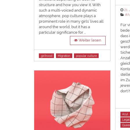
structure and how you view it. With
Pos
21.
such a multi-voiced and dynamic
on
Cat
#A
atmosphere, pop culture plays a
prominent role in many girls’ lives all
Für v
around the world, but it has a
bedeu
particular significance for …
dass 
Weiter lesen
gesch
werde
Siche
Tags
girlhood
Migration
popular culture
Anzah
gleic
Konta
stell
im Zu
jewei
dort 
Tags
Asyl
Legal
Quee