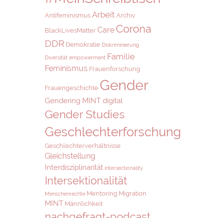
Arbeit
Antifeminismus
Archiv
Corona
Care
BlackLivesMatter
DDR
Demokratie
Diskriminierung
Familie
Diversität
empowerment
Feminismus
Frauenforschung
Gender
Frauengeschichte
Gendering MINT digital
Gender Studies
Geschlechterforschung
Geschlechterverhältnisse
Gleichstellung
Interdisziplinarität
intersectionality
Intersektionalität
Mentoring
Migration
Menschenrechte
MINT
Männlichkeit
nachgefragt-podcast