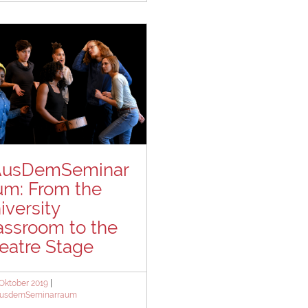
usDemSeminar
um: From the
iversity
assroom to the
eatre Stage
ted
 Oktober 2019
egories
usdemSeminarraum