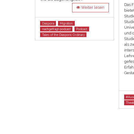
Das 
Weiter lesen
biete
Stud
Stud
Tags
Diaspora
Migration
Unive
nachgefragt-podcast
Podcast
und d
Tales of the Diasporic Ordinary
Studi
als z
inter
Lehre
gefes
Erfah
Gesta
Tags
#Aus
Theat