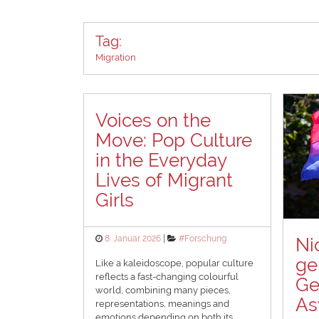
Tag:
Migration
Voices on the
Move: Pop Culture
in the Everyday
Lives of Migrant
Girls
Posted
Categories
8. Januar 2026
#Forschung
Ni
on
ge
Like a kaleidoscope, popular culture
reflects a fast-changing colourful
Ge
world, combining many pieces,
As
representations, meanings and
emotions depending on both its