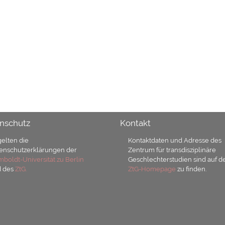
nschutz
Kontakt
gelten die
Kontaktdaten und Adresse des
enschutzerklärungen der
Zentrum für transdisziplinäre
boldt-Universität zu Berlin
Geschlechterstudien sind auf d
d des
ZtG.
ZtG-Homepage
zu finden.