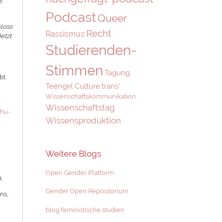
e
Podcast
Queer
hloss
Recht
Rassismus
etzt
Studierenden-
Stimmen
Tagung
bt
Teengirl Culture
trans*
Wissenschaftskommunikation
Wissenschaftstag
.hu-
Wissensproduktion
Weitere Blogs
Open Gender Platform
.
Gender Open Repositorium
ns,
blog feministische studien