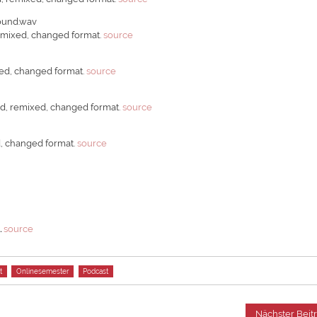
ound.wav
remixed, changed format.
source
xed, changed format.
source
ed, remixed, changed format.
source
d, changed format.
source
d
.
source
t
Onlinesemester
Podcast
Nächster Beit