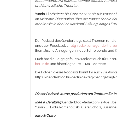
Seelenräume. Mit Blick auf Gender Studies interessi
und feministische Theorien.
Yumin Li
arbeitete bis Februar 2022 als wissenschaft
im März ihre Dissertation über die transnationale 
arbeitet sie in der Schwarzkopf-Stiftung Junges Euro
Der Podcast des Genderblogs stellt Themen rund um
uns euer Feedback an
ztg-redaktion@gender.hu-ber
thematische Anregungen, neue Schreibende und Ko
Euch hat die Folge gefallen? Meldet euch für unsere
berlin.de
und hinterlegt eure E-Mail-Adresse.
Die Folgen dieses Podcasts könnt Ihr auch via Podca
https://genderblog.hu-berlin.de/tag/nachgefragt-
Dieser Podcast wurde produziert am Zentrum für tra
Idee & Beratung:
Genderblog-Redaktion (aktuell bes
Yumin Li, Lydia Romanowski, Clara Scholz, Susanne 
Intro & Outro