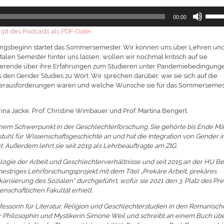
Pfeilt
00:00
Hoch/
benutz
ipt des Podcasts als PDF-Datei
um
ingsbeginn startet das Sommersemester. Wir können uns über Lehren un
die
talen Semester hinter uns lassen, wollen wir nochmal kritisch auf sie
Lautst
tudierende über ihre Erfahrungen zum Studieren unter Pandemiebedingung
zu
en Gender Studies zu Wort. Wir sprechen darüber, wie sie sich auf die
regeln
n Herausforderungen waren und welche Wünsche sie für das Sommersemes
arina Jacke, Prof. Christine Wimbauer und Prof. Martina Bengert.
 einem Schwerpunkt in der Geschlechterforschung. Sie gehörte bis Ende Mä
uhl für Wissenschaftsgeschichte an und hat die Integration von Gender i
Außerdem lehrt sie seit 2019 als Lehrbeauftragte am ZtG.
iologie der Arbeit und Geschlechterverhältnisse und seit 2015 an der HU Ber
striges Lehrforschungsprojekt mit dem Titel „Prekäre Arbeit, prekäres
risierung des Sozialen“ durchgeführt, wofür sie 2021 den 3. Platz des Pre
enschaftlichen Fakultät erhielt.
rofessorin für Literatur, Religion und Geschlechterstudien in den Romanisc
er Philosophin und Mystikerin Simone Weil und schreibt an einem Buch üb