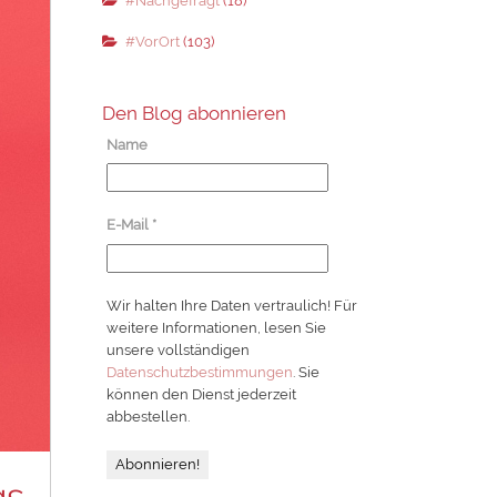
#Nachgefragt
(18)
#VorOrt
(103)
Den Blog abonnieren
Name
E-Mail
*
Wir halten Ihre Daten vertraulich! Für
weitere Informationen, lesen Sie
unsere vollständigen
Datenschutzbestimmungen
. Sie
können den Dienst jederzeit
abbestellen.
gs