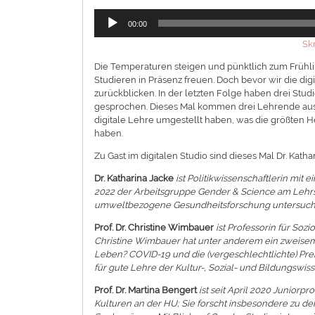
Audio-
00:00
Player
Skr
Die Temperaturen steigen und pünktlich zum Frühl
Studieren in Präsenz freuen. Doch bevor wir die digi
zurückblicken. In der letzten Folge haben drei S
gesprochen. Dieses Mal kommen drei Lehrende aus d
digitale Lehre umgestellt haben, was die größte
haben.
Zu Gast im digitalen Studio sind dieses Mal Dr. Kath
Dr. Katharina Jacke
ist Politikwissenschaftlerin mit
2022 der Arbeitsgruppe Gender & Science am Lehrst
umweltbezogene Gesundheitsforschung untersucht. 
Prof. Dr. Christine Wimbauer
ist Professorin für Soz
Christine Wimbauer hat unter anderem ein zweiseme
Leben? COVID-19 und die (vergeschlechtlichte) Preka
für gute Lehre der Kultur-, Sozial- und Bildungswiss
Prof. Dr. Martina Bengert
ist seit April 2020 Juniorp
Kulturen an der HU; Sie forscht insbesondere zu d