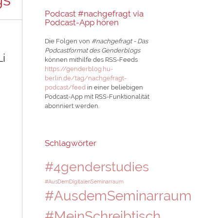
Podcast #nachgefragt via
Podcast-App hören
Die Folgen von
#nachgefragt - Das
Podcastformat des Genderblogs
Li
können mithilfe des RSS-Feeds
https://genderblog.hu-
berlin.de/tag/nachgefragt-
podcast/feed
in einer beliebigen
Podcast-App mit RSS-Funktionalität
abonniert werden.
Schlagwörter
#4genderstudies
#AusDemDigitalenSeminarraum
#AusdemSeminarraum
#MeinSchreibtisch