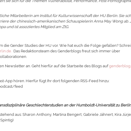
ert sie sich für die Themen Vulnerabilität, Performance, Post-Pornographi
liche Mitarbeiterin am Institut für Kulturwissenschaft der HU Berlin. Sie sc
Karriere der chinesisch-amerikanischen Schauspielerin Anna May Wong ab. J
pa und ist assoziiertes Mitglied am ZtG.
 die Gender Studies der HU vor. Wie hat euch die Folge gefallen? Schrei
lin.de.
Das Redaktionsteam des Genderblogs freut sich immer über
llaborationen.
n Newsletter an. Geht hierfür auf die Startseite des Blogs auf
genderblog
st-App hören. Hierfür fügt Ihr dort folgenden RSS-Feed hinzu:
podcast/feed
nsdisziplinäre Geschlechterstudien an der Humboldt-Universität zu Berlin
tehend aus: Sharon Anthony, Martina Bengert, Gabriele Jähnert, Kira Jürje
Spintig)