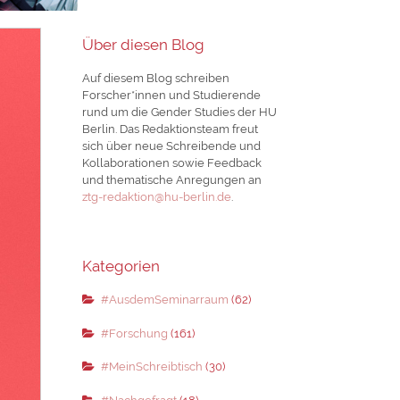
Über diesen Blog
Auf diesem Blog schreiben
Forscher*innen und Studierende
rund um die Gender Studies der HU
Berlin. Das Redaktionsteam freut
sich über neue Schreibende und
Kollaborationen sowie Feedback
und thematische Anregungen an
ztg-redaktion@hu-berlin.de
.
Kategorien
#AusdemSeminarraum
(62)
#Forschung
(161)
#MeinSchreibtisch
(30)