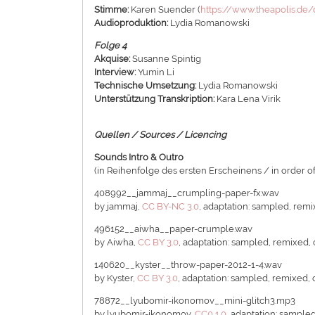
Stimme:
Karen Suender (
https://www.theapolis.de
Audioproduktion:
Lydia Romanowski
Folge 4
Akquise:
Susanne Spintig
Interview:
Yumin Li
Technische Umsetzung:
Lydia Romanowski
Unterstützung Transkription:
Kara Lena Virik
Quellen / Sources / Licencing
Sounds Intro & Outro
(in Reihenfolge des ersten Erscheinens / in order of
408992__jammaj__crumpling-paper-fx.wav
by jammaj,
CC BY-NC 3.0
, adaptation: sampled, rem
496152__aiwha__paper-crumple.wav
by Aiwha,
CC BY 3.0
, adaptation: sampled, remixed,
140620__kyster__throw-paper-2012-1-4.wav
by Kyster,
CC BY 3.0
, adaptation: sampled, remixed,
78872__lyubomir-ikonomov__mini-glitch3.mp3
by lyubomir-ikonomov,
CC0 1.0
, adaptation: sample