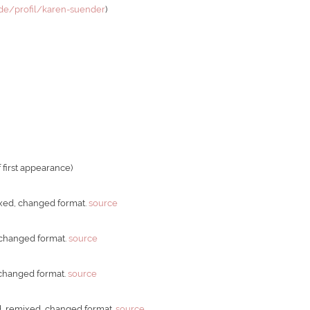
/de/profil/karen-suender
)
 first appearance)
ixed, changed format.
source
 changed format.
source
 changed format.
source
d, remixed, changed format.
source