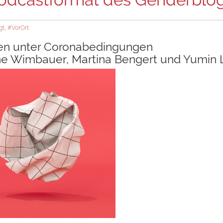
gt
,
#VorOrt
ren unter Coronabedingungen
ine Wimbauer, Martina Bengert und Yumin 