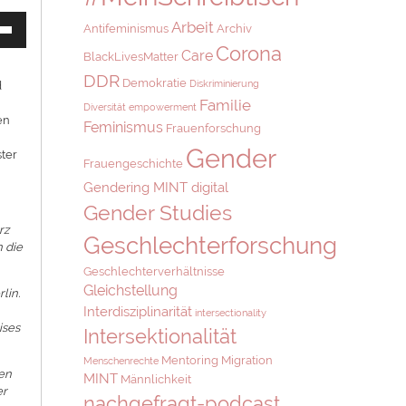
asten
Arbeit
Antifeminismus
Archiv
Runter
Corona
Care
en,
BlackLivesMatter
DDR
Demokratie
Diskriminierung
d
Familie
ärke
Diversität
empowerment
en
Feminismus
Frauenforschung
.
Gender
ter
Frauengeschichte
Gendering MINT digital
Gender Studies
rz
Geschlechterforschung
n die
Geschlechterverhältnisse
Gleichstellung
lin.
Interdisziplinarität
intersectionality
ises
Intersektionalität
Mentoring
Migration
Menschenrechte
hen
MINT
Männlichkeit
er
nachgefragt-podcast