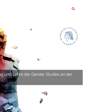
ng und Lehre der Gender Studies an der