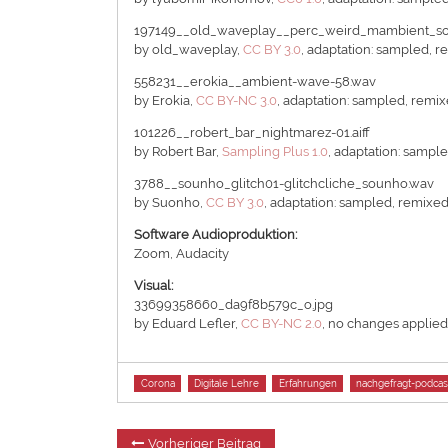
197149__old_waveplay__perc_weird_mambient_s
by old_waveplay,
CC BY 3.0
, adaptation: sampled, 
558231__erokia__ambient-wave-58.wav
by Erokia,
CC BY-NC 3.0
, adaptation: sampled, remi
101226__robert_bar_nightmarez-01.aiff
by Robert Bar,
Sampling Plus 1.0
, adaptation: sampl
3788__sounho_glitch01-glitchcliche_sounho.wav
by Suonho,
CC BY 3.0
, adaptation: sampled, remixe
Software Audioproduktion:
Zoom, Audacity
Visual:
33699358660_da9f8b579c_o.jpg
by Eduard Lefler,
CC BY-NC 2.0
, no changes applie
Tags
Corona
Digitale Lehre
Erfahrungen
nachgefragt-podcas
Beitragsnavigation
Vorheriger
Vorheriger Beitrag