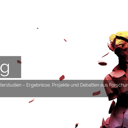
og
hterstudien – Ergebnisse, Projekte und Debatten aus Forschu