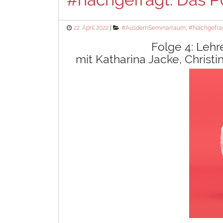
Posted
Categories
22. April 2022
#AusdemSeminarraum
,
#Nachgefra
on
Folge 4: Leh
mit Katharina Jacke, Christ