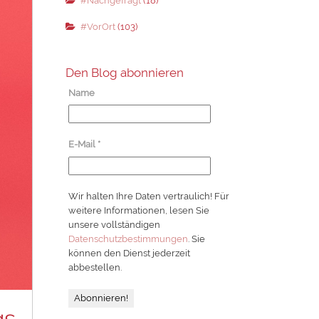
#Nachgefragt
(18)
#VorOrt
(103)
Den Blog abonnieren
Name
E-Mail
*
Wir halten Ihre Daten vertraulich! Für
weitere Informationen, lesen Sie
unsere vollständigen
Datenschutzbestimmungen
. Sie
können den Dienst jederzeit
abbestellen.
gs