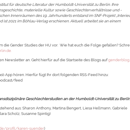
stitut für deutsche Literatur der Humboldt-Universität zu Berlin. Ihre
geschichte, materielle Kultur sowie Geschlechterverhältnisse und -
arischen Innenräumen des 19. Jahrhunderts entstand im SNF-Projekt „Interie
d ist 2021 im Böhlau-Verlag erschienen. Aktuell arbeitet sie an einem
 die Gender Studies der HU vor. Wie hat euch die Folge gefallen? Schre
lin.de.
n Newsletter an. Geht hierfür auf die Startseite des Blogs auf
genderblog
st-App hören. Hierfür fügt Ihr dort folgenden RSS-Feed hinzu:
podcast/feed
nsdisziplinäre Geschlechterstudien an der Humboldt-Universität zu Berlin
stehend aus: Sharon Anthony, Martina Bengert, Liesa Hellmann, Gabriele
lara Scholz, Susanne Spintig)
/de/profil/karen-suender
)