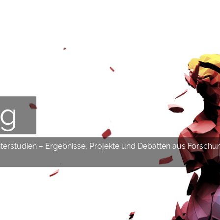
og
hterstudien – Ergebnisse, Projekte und Debatten aus Forschu