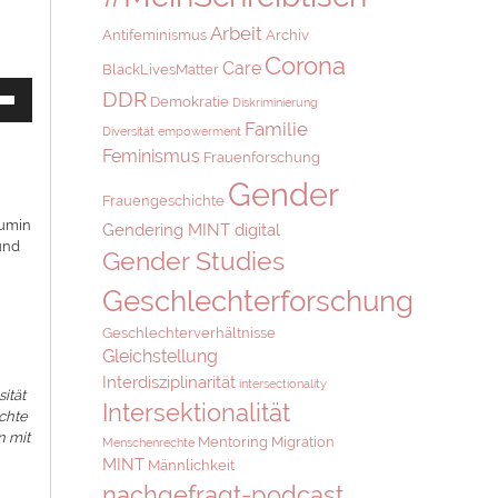
Arbeit
Antifeminismus
Archiv
Corona
Care
BlackLivesMatter
asten
DDR
Demokratie
Diskriminierung
Runter
Familie
en,
Diversität
empowerment
Feminismus
Frauenforschung
Gender
ärke
Frauengeschichte
Yumin
Gendering MINT digital
.
und
Gender Studies
Geschlechterforschung
Geschlechterverhältnisse
Gleichstellung
Interdisziplinarität
intersectionality
ität
Intersektionalität
schte
n mit
Mentoring
Migration
Menschenrechte
MINT
Männlichkeit
nachgefragt-podcast