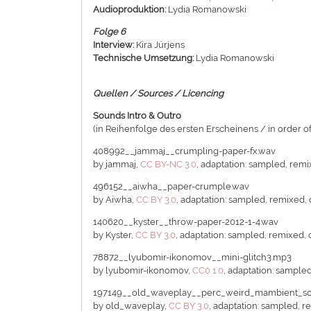
Audioproduktion:
Lydia Romanowski
Folge 6
Interview:
Kira Jürjens
Technische Umsetzung:
Lydia Romanowski
Quellen / Sources / Licencing
Sounds Intro & Outro
(in Reihenfolge des ersten Erscheinens / in order of
408992__jammaj__crumpling-paper-fx.wav
by jammaj,
CC BY-NC 3.0
, adaptation: sampled, rem
496152__aiwha__paper-crumple.wav
by Aiwha,
CC BY 3.0
, adaptation: sampled, remixed,
140620__kyster__throw-paper-2012-1-4.wav
by Kyster,
CC BY 3.0
, adaptation: sampled, remixed,
78872__lyubomir-ikonomov__mini-glitch3.mp3
by lyubomir-ikonomov,
CC0 1.0
, adaptation: sample
197149__old_waveplay__perc_weird_mambient_s
by old_waveplay,
CC BY 3.0
, adaptation: sampled, 