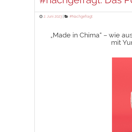
Posted
Categories
2. Juni 2023
#Nachgefragt
on
„Made in Chima“ – wie aus
mit Yu