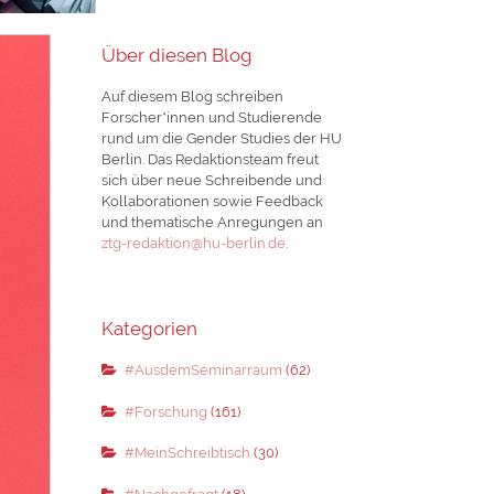
Über diesen Blog
Auf diesem Blog schreiben
Forscher*innen und Studierende
rund um die Gender Studies der HU
Berlin. Das Redaktionsteam freut
sich über neue Schreibende und
Kollaborationen sowie Feedback
und thematische Anregungen an
ztg-redaktion@hu-berlin.de
.
Kategorien
#AusdemSeminarraum
(62)
#Forschung
(161)
#MeinSchreibtisch
(30)