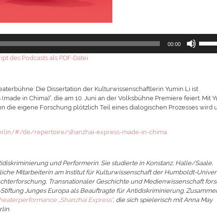
Pfeilt
00:00
Hoch/
benutz
ipt des Podcasts als PDF-Datei
um
die
Lautst
aterbühne: Die Dissertation der Kulturwissenschaftlerin Yumin Li ist
zu
ade in Chima)“, die am 10. Juni an der Volksbühne Premiere feiert. Mit 
regeln
n die eigene Forschung plötzlich Teil eines dialogischen Prozesses wird 
erlin/#/de/repertoire/shanzhai-express-made-in-chima
ntidiskriminierung und Performerin. Sie studierte in Konstanz, Halle/Saale,
liche Mitarbeiterin am Institut für Kulturwissenschaft der Humboldt-Univers
lechterforschung, Transnationaler Geschichte und Medienwissenschaft for
pf-Stiftung Junges Europa als Beauftragte für Antidiskriminierung. Zusamme
heaterperformance „Shanzhai Express“
, die sich spielerisch mit Anna May
lin.