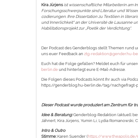
Kira Jürjens
ist wissenschaftliche Mitarbeiterin am In
Forschungsschwerpunkte sind Literatur und Wissens
codierungen. Ihre Dissertation zu Textilien in liter
und Innerlichkeit“ an der Université de Lausanne un
Habilitationsprojekt zur „Poetik der Verdichtung“.
Der Podcast des Genderblogs stellt Themen rund um
uns euer Feedback an
ztg-redaktion@gender.hu-ber
Euch hat die Folge gefallen? Meldet euch für unsere
berlin.de
und hinterlegt eure E-Mail-Adresse.
Die Folgen dieses Podcasts könnt Ihr auch via Podca
https://genderblog.hu-berlin.de/tag/nachgefragt-
Dieser Podcast wurde produziert am Zentrum für tra
Idee & Beratung:
Genderblog-Redaktion (aktuell be
Jähnert, Kira Jürjens, Yumin Li, Lydia Romanowski, C
Intro & Outro
Stimme:
Karen Suender (
https://www.theapolis.de