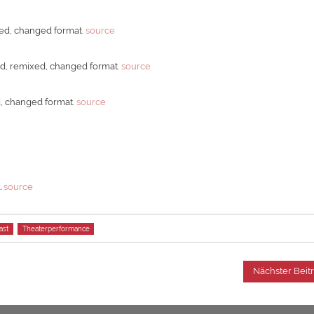
xed, changed format.
source
ed, remixed, changed format.
source
d, changed format.
source
d
.
source
ast
Theaterperformance
Nächster Beit