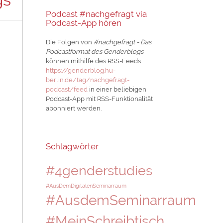
Podcast #nachgefragt via
Podcast-App hören
Die Folgen von
#nachgefragt - Das
Podcastformat des Genderblogs
können mithilfe des RSS-Feeds
https://genderblog.hu-
berlin.de/tag/nachgefragt-
podcast/feed
in einer beliebigen
Podcast-App mit RSS-Funktionalität
abonniert werden.
Schlagwörter
#4genderstudies
#AusDemDigitalenSeminarraum
#AusdemSeminarraum
#MeinSchreibtisch