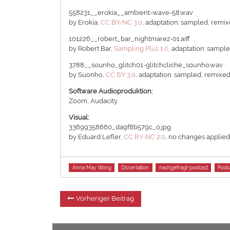
558231__erokia__ambient-wave-58.wav
by Erokia,
CC BY-NC 3.0
, adaptation: sampled, remi
101226__robert_bar_nightmarez-01.aiff
by Robert Bar,
Sampling Plus 1.0
, adaptation: sampl
3788__sounho_glitch01-glitchcliche_sounho.wav
by Suonho,
CC BY 3.0
, adaptation: sampled, remixe
Software Audioproduktion:
Zoom, Audacity
Visual:
33699358660_da9f8b579c_o.jpg
by Eduard Lefler,
CC BY-NC 2.0
, no changes applie
Tags
Anna May Wong
Dissertation
nachgefragt-podcast
Podc
Beitragsnavigation
Vorheriger
Vorheriger Beitrag
Beitrag: