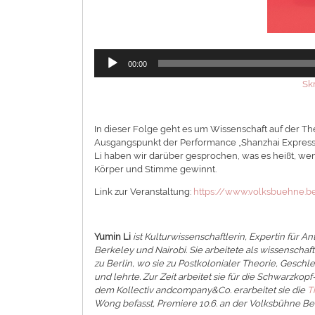
Audio-
00:00
Player
Skr
In dieser Folge geht es um Wissenschaft auf der The
Ausgangspunkt der Performance „Shanzhai Express (m
Li haben wir darüber gesprochen, was es heißt, wen
Körper und Stimme gewinnt.
Link zur Veranstaltung:
https://www.volksbuehne.b
Yumin Li
ist Kulturwissenschaftlerin, Expertin für A
Berkeley und Nairobi. Sie arbeitete als wissenschaft
zu Berlin, wo sie zu Postkolonialer Theorie, Gesch
und lehrte. Zur Zeit arbeitet sie für die Schwarzko
dem Kollectiv andcompany&Co. erarbeitet sie die
T
Wong befasst, Premiere 10.6. an der Volksbühne Ber