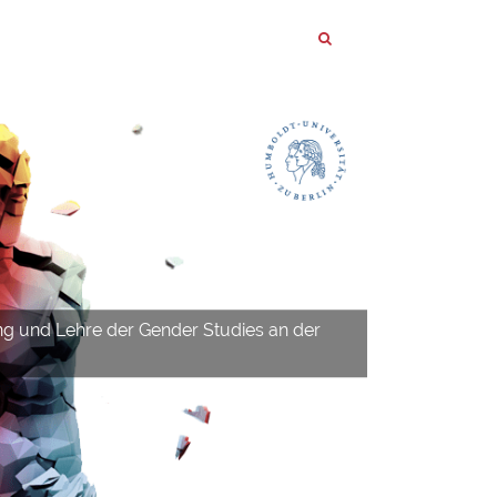
ng und Lehre der Gender Studies an der