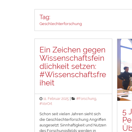
Tag:
Geschlechterforschung
Ein Zeichen gegen
Wissenschaftsfein
dlichkeit setzen:
#Wissenschaftsfre
iheit
Posted
Categories
11. Februar 2025
#Forschung
,
on
#VorOrt
5 
Schon seit vielen Jahren sieht sich
Pe
die Geschlechterforschung Angriffen
ausgesetzt. Sinnhaftigkeit und Nutzen
Üb
des Forschungsfelds werden in