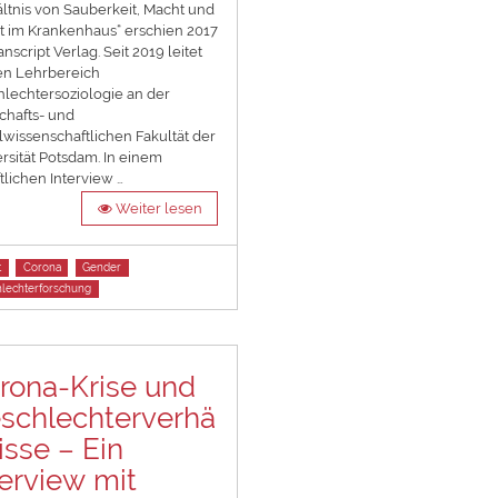
ltnis von Sauberkeit, Macht und
t im Krankenhaus“ erschien 2017
anscript Verlag. Seit 2019 leitet
en Lehrbereich
lechtersoziologie an der
chafts- und
lwissenschaftlichen Fakultät der
rsität Potsdam. In einem
ftlichen Interview …
Weiter lesen
t
Corona
Gender
lechterforschung
rona-Krise und
schlechterverhä
isse – Ein
terview mit