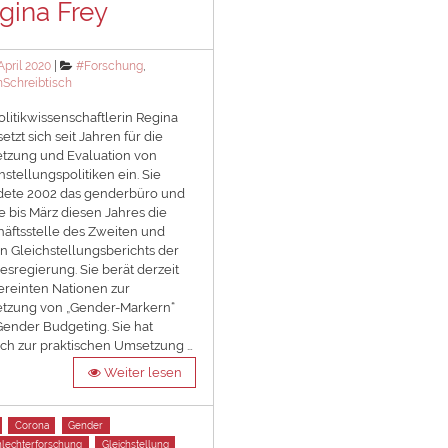
gina Frey
ted
Categories
April 2020
#Forschung
,
Schreibtisch
olitikwissenschaftlerin Regina
setzt sich seit Jahren für die
tzung und Evaluation von
hstellungspolitiken ein. Sie
dete 2002 das genderbüro und
te bis März diesen Jahres die
äftsstelle des Zweiten und
en Gleichstellungsberichts der
sregierung. Sie berät derzeit
ereinten Nationen zur
tzung von „Gender-Markern“
ender Budgeting. Sie hat
ach zur praktischen Umsetzung …
Weiter lesen
Corona
Gender
lechterforschung
Gleichstellung