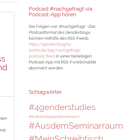
Podcast #nachgefragt via
Podcast-App hören
Die Folgen von
#nachgefragt - Das
Podcastformat des Genderblogs
können mithilfe des RSS-Feeds
https://genderblog.hu-
berlin.de/tag/nachgefragt-
podcast/feed
in einer beliebigen
ss
Podcast-App mit RSS-Funktionalität
nd
abonniert werden.
Schlagwörter
#4genderstudies
#AusDemDigitalenSeminarraum
elen
#AusdemSeminarraum
mit
#MeinSchreibtisch