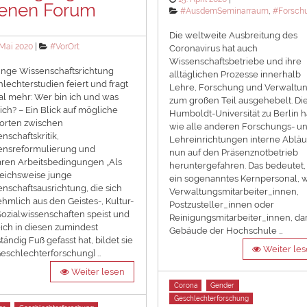
fenen Forum
on
Categories
#AusdemSeminarraum
,
#Forsch
Die weltweite Ausbreitung des
ted
Categories
 Mai 2020
#VorOrt
Coronavirus hat auch
Wissenschaftsbetriebe und ihre
unge Wissenschaftsrichtung
alltäglichen Prozesse innerhalb
lechterstudien feiert und fragt
Lehre, Forschung und Verwaltu
l mehr: Wer bin ich und was
zum großen Teil ausgehebelt. Di
ich? – Ein Blick auf mögliche
Humboldt-Universität zu Berlin h
orten zwischen
wie alle anderen Forschungs- u
nschaftskritik,
Lehreinrichtungen interne Abläu
ensreformulierung und
nun auf den Präsenznotbetrieb
ren Arbeitsbedingungen „Als
heruntergefahren. Das bedeutet,
eichsweise junge
ein sogenanntes Kernpersonal, 
nschaftsausrichtung, die sich
Verwaltungsmitarbeiter_innen,
hmlich aus den Geistes-, Kultur-
Postzusteller_innen oder
ozialwissenschaften speist und
Reinigungsmitarbeiter_innen, dar
ich in diesen zumindest
Gebäude der Hochschule …
tändig Fuß gefasst hat, bildet sie
Weiter le
Geschlechterforschung] …
Weiter lesen
Tags
Corona
Gender
Geschlechterforschung