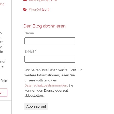
#Nachgefragt
(18)
ung
#VorOrt
(103)
Den Blog abonnieren
ng
Name
e
at
nd
E-Mail
*
fe
 nur
wie
Wir halten Ihre Daten vertraulich! Für
weitere Informationen, lesen Sie
unsere vollständigen
f die
Datenschutzbestimmungen
. Sie
können den Dienst jederzeit
sen
abbestellen.