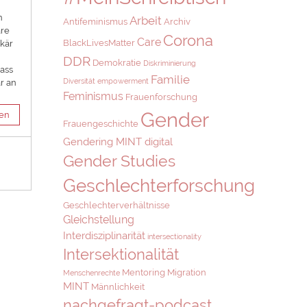
n
Arbeit
Antifeminismus
Archiv
äre
Corona
Care
BlackLivesMatter
ekär
DDR
Demokratie
Diskriminierung
dass
Familie
Diversität
empowerment
r an
Feminismus
Frauenforschung
Gender
sen
Frauengeschichte
Gendering MINT digital
Gender Studies
Geschlechterforschung
Geschlechterverhältnisse
Gleichstellung
Interdisziplinarität
intersectionality
Intersektionalität
Mentoring
Migration
Menschenrechte
MINT
Männlichkeit
nachgefragt-podcast