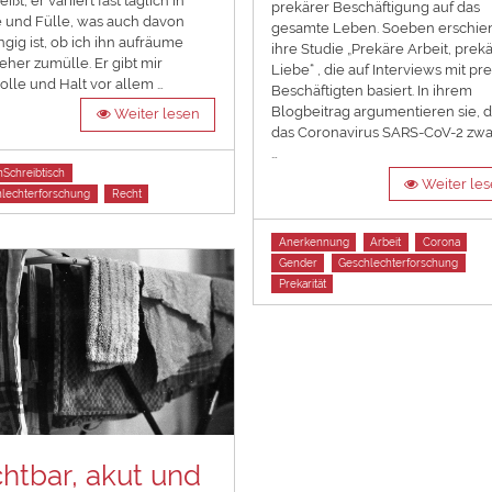
ißt, er variiert fast täglich in
prekärer Beschäftigung auf das
 und Fülle, was auch davon
gesamte Leben. Soeben erschie
gig ist, ob ich ihn aufräume
ihre Studie „Prekäre Arbeit, prek
eher zumülle. Er gibt mir
Liebe“ , die auf Interviews mit pr
olle und Halt vor allem …
Beschäftigten basiert. In ihrem
Blogbeitrag argumentieren sie, 
Weiter lesen
das Coronavirus SARS-CoV-2 zwa
…
Schreibtisch
Weiter le
lechterforschung
Recht
Tags
Anerkennung
Arbeit
Corona
Gender
Geschlechterforschung
Prekarität
chtbar, akut und