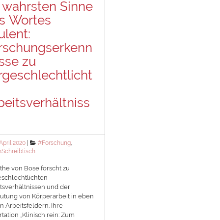
 wahrsten Sinne
s Wortes
ulent:
rschungserkenn
isse zu
rgeschlechtlicht
beitsverhältniss
ted
Categories
 April 2020
#Forschung
,
Schreibtisch
äthe von Bose forscht zu
schlechtlichten
tsverhältnissen und der
tung von Körperarbeit in eben
n Arbeitsfeldern. Ihre
rtation „Klinisch rein: Zum