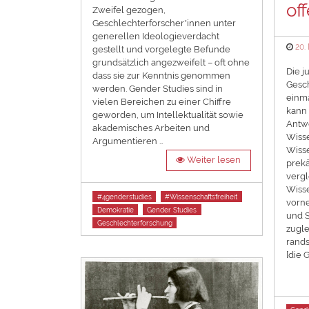
of
Zweifel gezogen,
Geschlechterforscher*innen unter
generellen Ideologieverdacht
Pos
20.
gestellt und vorgelegte Befunde
on
grundsätzlich angezweifelt – oft ohne
Die j
dass sie zur Kenntnis genommen
Gesch
werden. Gender Studies sind in
einma
vielen Bereichen zu einer Chiffre
kann 
geworden, um Intellektualität sowie
Antw
akademisches Arbeiten und
Wisse
Argumentieren …
Wiss
Weiter lesen
prekä
vergl
Wisse
Tags
#4genderstudies
#Wissenschaftsfreiheit
vorne
Demokratie
Gender Studies
und S
Geschlechterforschung
zugle
rands
[die 
Tags