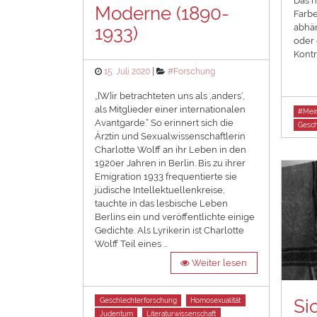
Das he
Moderne (1890-
Farbe
abhän
1933)
oder 
Kontr
Posted
Categories
15. Juli 2020
#Forschung
on
„[W]ir betrachteten uns als ‚anders‘,
als Mitglieder einer internationalen
Tags
#Mein
Avantgarde.“ So erinnert sich die
Gesch
Ärztin und Sexualwissenschaftlerin
Charlotte Wolff an ihr Leben in den
1920er Jahren in Berlin. Bis zu ihrer
Emigration 1933 frequentierte sie
jüdische Intellektuellenkreise,
tauchte in das lesbische Leben
Berlins ein und veröffentlichte einige
Gedichte. Als Lyrikerin ist Charlotte
Wolff Teil eines …
Weiter lesen
Tags
Si
Geschlechterforschung
Homosexualität
Judentum
Literaturwissenschaft