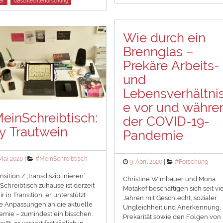
er
Geschlechterforschung
Wie durch ein
Brennglas –
Prekäre Arbeits-
und
Lebensverhältni
e vor und währe
einSchreibtisch:
der COVID-19-
y Trautwein
Pandemie
ted
Categories
 Mai 2020
#MeinSchreibtisch
Posted
Categories
9. April 2020
#Forschung
on
nsition / ‚transdisziplinieren‘
Christine Wimbauer und Mona
Schreibtisch zuhause ist derzeit
Motakef beschäftigen sich seit vi
r in Transition, er unterstützt
Jahren mit Geschlecht, sozialer
e Anpassungen an die aktuelle
Ungleichheit und Anerkennung, 
mie – zumindest ein bisschen.
Prekarität sowie den Folgen von