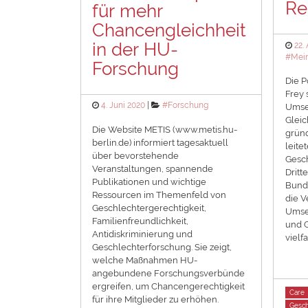
Re
für mehr
Chancengleichheit
in der HU-
Pos
22. 
on
#Mein
Forschung
Die P
Frey 
Posted
Categories
4. Juni 2020
#Forschung
Umse
on
Gleic
Die Website METIS (www.metis.hu-
grün
berlin.de) informiert tagesaktuell
leite
über bevorstehende
Gesch
Veranstaltungen, spannende
Dritt
Publikationen und wichtige
Bunde
Ressourcen im Themenfeld von
die V
Geschlechtergerechtigkeit,
Umse
Familienfreundlichkeit,
und G
Antidiskriminierung und
vielf
Geschlechterforschung. Sie zeigt,
welche Maßnahmen HU-
angebundene Forschungsverbünde
ergreifen, um Chancengerechtigkeit
Tags
Care
für ihre Mitglieder zu erhöhen.
Gesch