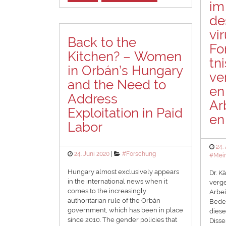
im
de
vir
Back to the
Fo
Kitchen? – Women
tn
in Orbán’s Hungary
ve
and the Need to
en
Address
Ar
Exploitation in Paid
en
Labor
Pos
24.
Posted
Categories
24. Juni 2020
#Forschung
on
#Mein
on
Hungary almost exclusively appears
Dr. K
in the international news when it
verge
comes to the increasingly
Arbei
authoritarian rule of the Orbán
Bedeu
government, which has been in place
diese
since 2010. The gender policies that
Disse