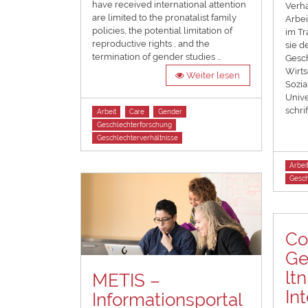
have received international attention
Verhä
are limited to the pronatalist family
Arbei
policies, the potential limitation of
im Tr
reproductive rights , and the
sie d
termination of gender studies …
Gesch
Wirts
Weiter lesen
Sozia
Unive
schri
Tags
Arbeit
Care
Gender
Geschlechterforschung
Geschlechterverhältnisse
Tags
Arbei
Gesch
Co
Ge
ltn
METIS –
In
Informationsportal