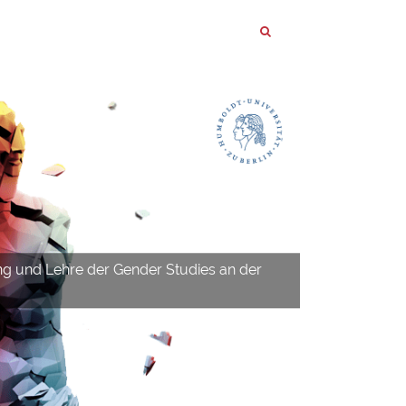
ng und Lehre der Gender Studies an der