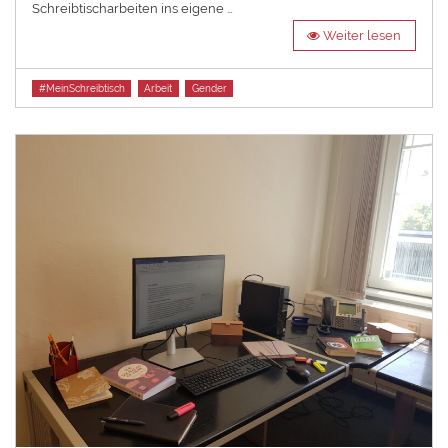
Schreibtischarbeiten ins eigene …
Weiter lesen
Tags
#MeinSchreibtisch
Arbeit
Gender