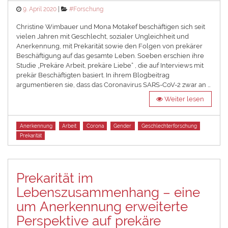
Posted
Categories
9. April 2020
#Forschung
on
Christine Wimbauer und Mona Motakef beschäftigen sich seit
vielen Jahren mit Geschlecht, sozialer Ungleichheit und
Anerkennung, mit Prekarität sowie den Folgen von prekärer
Beschäftigung auf das gesamte Leben. Soeben erschien ihre
Studie „Prekäre Arbeit, prekäre Liebe“ , die auf Interviews mit
prekär Beschäftigten basiert. In ihrem Blogbeitrag
argumentieren sie, dass das Coronavirus SARS-CoV-2 zwar an …
Weiter lesen
Tags
Anerkennung
Arbeit
Corona
Gender
Geschlechterforschung
Prekarität
Prekarität im
Lebenszusammenhang – eine
um Anerkennung erweiterte
Perspektive auf prekäre