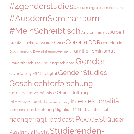
#4genderstudies
#AusDemDigitalenSeminarraum
#AusdemSeminarraum
#MeinSchreibtisch
Arbeit
Antifeminismus
Corona
DDR
Care
Archiv
BlackLivesMatter
Demokratie
Familie
Feminismus
Diskriminierung
Diversität
empowerment
Gender
Frauenforschung
Frauengeschichte
Gender Studies
Gendering MINT digital
Geschlechterforschung
Gleichstellung
Geschlechterverhältnisse
Intersektionalität
Interdisziplinarität
intersectionality
MINT
Mentoring
Migration
Männlichkeit
Menschenrechte
Podcast
nachgefragt-podcast
Queer
Studierenden-
Recht
Rassismus