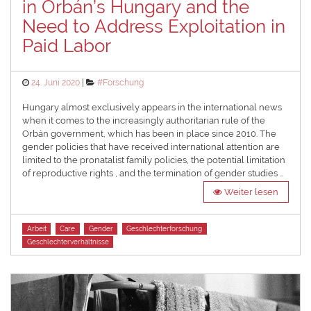
in Orbán’s Hungary and the
Need to Address Exploitation in
Paid Labor
Posted
Categories
24. Juni 2020
#Forschung
on
Hungary almost exclusively appears in the international news
when it comes to the increasingly authoritarian rule of the
Orbán government, which has been in place since 2010. The
gender policies that have received international attention are
limited to the pronatalist family policies, the potential limitation
of reproductive rights , and the termination of gender studies …
Weiter lesen
Tags
Arbeit
Care
Gender
Geschlechterforschung
Geschlechterverhältnisse