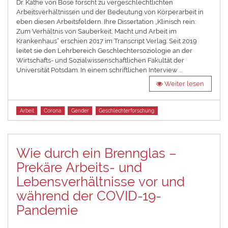
Dr. Käthe von Bose forscht zu vergeschlechtlichten
Arbeitsverhältnissen und der Bedeutung von Körperarbeit in
eben diesen Arbeitsfeldern. Ihre Dissertation „Klinisch rein:
Zum Verhältnis von Sauberkeit, Macht und Arbeit im
Krankenhaus“ erschien 2017 im Transcript Verlag. Seit 2019
leitet sie den Lehrbereich Geschlechtersoziologie an der
Wirtschafts- und Sozialwissenschaftlichen Fakultät der
Universität Potsdam. In einem schriftlichen Interview …
Weiter lesen
Tags
Arbeit
Corona
Gender
Geschlechterforschung
Wie durch ein Brennglas –
Prekäre Arbeits- und
Lebensverhältnisse vor und
während der COVID-19-
Pandemie