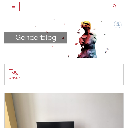
☰
Zum
Inhalt
springen
Genderblog
Tag:
Arbeit