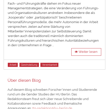
Fach- und Führungskräfte stehen im Fokus neuer
Managementstrategien, die eine Veränderung von Führungs-
und Organisationskulturen anstreben. Insbesondere die als
„kooperativ“ oder „partizipatorisch“ beschriebenen
Personalführungsmodelle, die mehr Autonomie in der Arbeit
versprechen, zielen auf eine Stärkung von
Mitarbeiter*innenpotenzialen zur Selbststeuerung. Damit
werden auch die traditionell männlich dominierten
Führungskulturen und hierarchischen Autoritätsbeziehungen
in den Unternehmen in Frage …
Weiter lesen
Tags
Arbeit
Gleichstellung
Vereinbarkeit
Über diesen Blog
Auf diesem Blog schreiben Forscher*innen und Studierende
rund um die Gender Studies der HU Berlin. Das
Redaktionsteam freut sich über neue Schreibende und
Kollaborationen sowie Feedback und thematische
Anregungen an
ztg-redaktion@hu-berlin.de
.