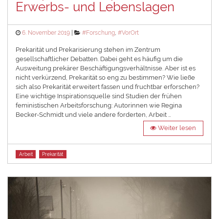
Erwerbs- und Lebenslagen
Posted
Categories
6. November 2019
#Forschung
,
#VorOrt
on
Prekarität und Prekarisierung stehen im Zentrum
gesellschaftlicher Debatten. Dabei geht es häufig um die
Ausweitung prekärer Beschäftigungsverhältnisse. Aber ist es
nicht verkürzend, Prekarität so eng zu bestimmen? Wie ließe
sich also Prekarität erweitert fassen und fruchtbar erforschen?
Eine wichtige Inspirationsquelle sind Studien der frühen
feministischen Arbeitsforschung: Autorinnen wie Regina
Becker-Schmidt und viele andere forderten, Arbeit …
Weiter lesen
Tags
Arbeit
Prekarität