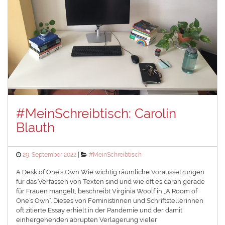
#MeinSchreibtisch: Carolin
Blauth
Posted
Categories
29. September 2022
#MeinSchreibtisch
on
A Desk of One’s Own Wie wichtig räumliche Voraussetzungen
für das Verfassen von Texten sind und wie oft es daran gerade
für Frauen mangelt, beschreibt Virginia Woolf in „A Room of
One’s Own“. Dieses von Feministinnen und Schriftstellerinnen
oft zitierte Essay erhielt in der Pandemie und der damit
einhergehenden abrupten Verlagerung vieler