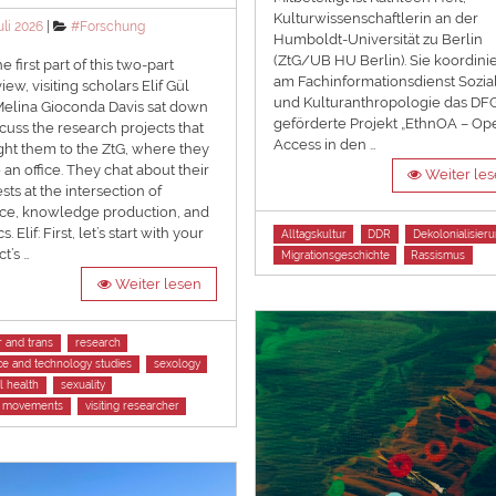
Kulturwissenschaftlerin an der
ted
Categories
uli 2026
#Forschung
Humboldt-Universität zu Berlin
(ZtG/UB HU Berlin). Sie koordinie
e first part of this two-part
am Fachinformationsdienst Sozia
iew, visiting scholars Elif Gül
und Kulturanthropologie das DF
elina Gioconda Davis sat down
geförderte Projekt „EthnOA – Op
scuss the research projects that
Access in den …
ht them to the ZtG, where they
 an office. They chat about their
Weiter le
ests at the intersection of
ce, knowledge production, and
Tags
cs. Elif: First, let’s start with your
Alltagskultur
DDR
Dekolonialisier
t’s …
Migrationsgeschichte
Rassismus
Weiter lesen
 and trans
research
ce and technology studies
sexology
l health
sexuality
l movements
visiting researcher