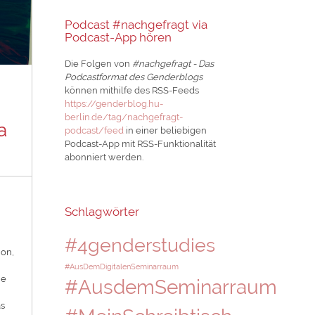
Podcast #nachgefragt via
Podcast-App hören
Die Folgen von
#nachgefragt - Das
Podcastformat des Genderblogs
können mithilfe des RSS-Feeds
https://genderblog.hu-
berlin.de/tag/nachgefragt-
a
podcast/feed
in einer beliebigen
Podcast-App mit RSS-Funktionalität
abonniert werden.
Schlagwörter
#4genderstudies
ion,
#AusDemDigitalenSeminarraum
he
#AusdemSeminarraum
as