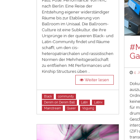
Pass, Pose, Performance. Von NYC
nach Berlin: Eine Reise der
Entstehung eigener widerständiger
Räume bis zur Etablierung von
Ballroom im Unisaal. Die Ballroom-
Culture ist eine Subkultur, die ihre
Ursprünge in der queeren Black- und
Latin-Community findet und Räume
#M
schafft, um den cis-
heteropatriarchalen und rassistischen
Ga
Normen der Mehrheitsgesellschaft
zu entfliehen. Mit Performances und
Kinship Structures üben …
Pos
4. 
on
Weiter lesen
Doku
auszu
Ordnu
Tags
Black
community
keine
Denim on Denim Ball
Latin
Latinx
für m
Mainstream
Queer
Voguing
drumh
Gesch
inter
(ZiF)
trans