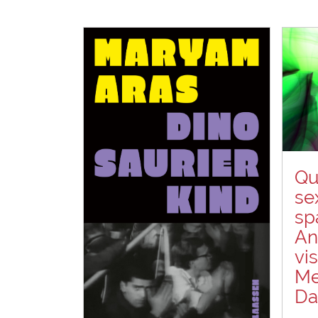
Qu
se
sp
An
vi
Me
Da