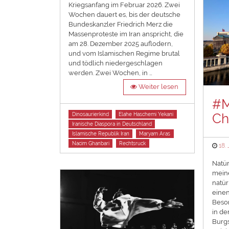
Kriegsanfang im Februar 2026. Zwei
Wochen dauert es, bis der deutsche
Bundeskanzler Friedrich Merz die
Massenproteste im Iran anspricht, die
am 28. Dezember 2025 auflodern,
und vom Islamischen Regime brutal
und tödlich niedergeschlagen
werden. Zwei Wochen, in …
Weiter lesen
#M
Tags
Ch
Dinosaurierkind
Elahe Haschemi Yekani
Iranische Diaspora in Deutschland
Islamische Republik Iran
Maryam Aras
Nacim Ghanbari
Rechtsruck
Pos
18.
on
Natür
meine
natür
einen
Beso
in de
Burgs