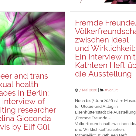
Fremde Freunde
Völkerfreundsch
zwischen Ideal
und Wirklichkeit:
Ein Interview mit
Kathleen Heft ü
die Ausstellung
eer and trans
xual health
Posted
Categories
7. Mai 2026
#VorOrt
aces in Berlin:
on
 interview of
Noch bis 7. Juni 2026 ist im Mus
für Utopie und Alltag in
siting researcher
Eisenhüttenstadt die Ausstellung
lina Gioconda
„Fremde Freunde –
Völkerfreundschaft zwischen Ide
vis by Elif Gül
und Wirklichkeit“ zu sehen.
Mitbeteiligt ist Kathleen Heft,