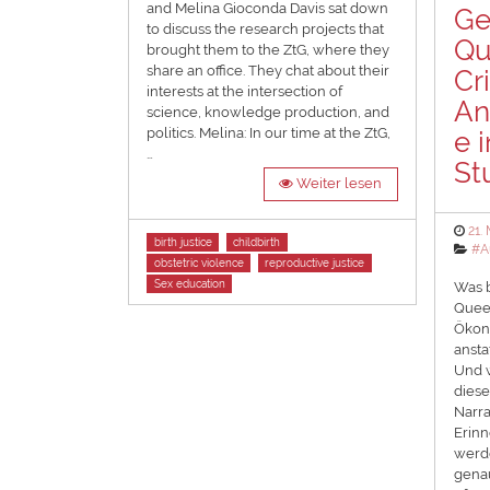
and Melina Gioconda Davis sat down
Ge
to discuss the research projects that
Qu
brought them to the ZtG, where they
share an office. They chat about their
Cr
interests at the intersection of
An
science, knowledge production, and
politics. Melina: In our time at the ZtG,
e 
…
St
Weiter lesen
Pos
21.
Tags
birth justice
childbirth
on
Cat
#A
obstetric violence
reproductive justice
Sex education
Was b
Queer
Ökono
anst
Und 
diese
Narra
Erinn
werde
genau