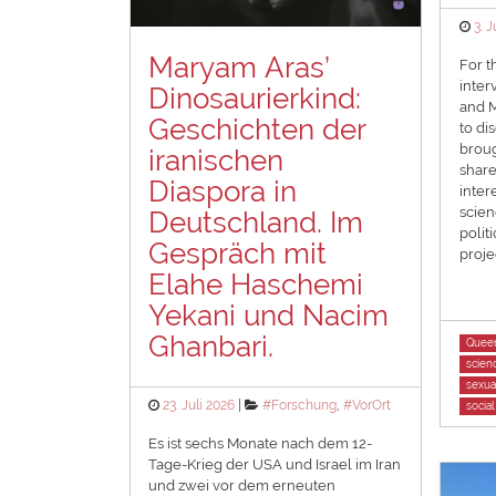
Pos
3. J
on
Maryam Aras’
For th
interv
Dinosaurierkind:
and M
Geschichten der
to di
broug
iranischen
share
Diaspora in
inter
scien
Deutschland. Im
politi
Gespräch mit
projec
Elahe Haschemi
Yekani und Nacim
Ghanbari.
Tags
Queer
scien
sexua
Posted
Categories
23. Juli 2026
#Forschung
,
#VorOrt
socia
on
Es ist sechs Monate nach dem 12-
Tage-Krieg der USA und Israel im Iran
und zwei vor dem erneuten