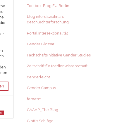
Toolbox-Blog FU Berlin
che
ie
blog interdisziplinäre
che
geschlechterforschung
die
Portal Intersektionalität
ber
Gender Glossar
en
Fachschaftsinitiative Gender Studies
ich
Zeitschrift für Medienwissenschaft
oden
rnen
genderleicht
sen
Gender Campus
fernetzt
GAAAP_The Blog
en
Glottis Schläge