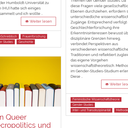
Themen der Gender Studies. Da
 der Humboldt-Universität zu
diese Fragen viele gesellschaftli
n (HU) hatte sich einiges
Ebenen durchziehen, erfordern s
ammelt und ich wollte …
unterschiedliche wissenschaftli
Weiter lesen
Zugänge. Entsprechend verfolgt 
Geschlechterforschung ihre
Erkenntnisinteressen bewusst ü
Schreibtisch
Frauenforschung
disziplinäre Grenzen hinweg,
r Studies
Geschichte
verbindet Perspektiven aus
verschiedenen wissenschaftlich
Traditionen und reflektiert zugle
das eigene Vorgehen
wissenschaftstheoretisch. Meth
im Gender-Studies-Studium erle
Diese …
Weiter le
Tags
Feministische Wissenschaftstheorie
Gender Studies
Inter- und Transdisziplinarität
Method
n Queer
cropolitics und