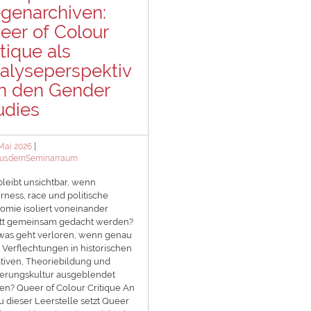
genarchiven:
eer of Colour
itique als
alyseperspektiv
in den Gender
udies
ted
 Mai 2026
egories
usdemSeminarraum
leibt unsichtbar, wenn
ness, race und politische
mie isoliert voneinander
att gemeinsam gedacht werden?
was geht verloren, wenn genau
 Verflechtungen in historischen
tiven, Theoriebildung und
erungskultur ausgeblendet
n? Queer of Colour Critique An
 dieser Leerstelle setzt Queer