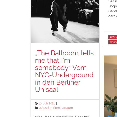
Seit 
Dogm
Gend
darf 
Tags
#Mein
Gende
„The Ballroom tells
me that I‘m
somebody“ Vom
NYC-Underground
in den Berliner
Unisaal
Posted
16. Juli 2026
on
Categories
#AusdemSeminarraum