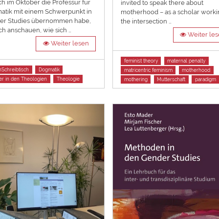
ich im Oktober die Professur für
invited to speak there about
atik mit einem Schwerpunkt in
motherhood – as a scholar worki
er Studies übernommen habe,
the intersection …
ich anschauen, wie sich …
Weiter le
Weiter lesen
Tags
feminist theory
maternal penalty
Schreibtisch
Dogmatik
matricentric feminism
motherhood
r in den Theologien
Theologie
mothering
Mutterschaft
paradigm