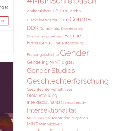
#MeinSchreibtisch
ng at
Arbeit
Antifeminismus
Archiv
Corona
Care
BlackLivesMatter
sen
DDR
Demokratie
Diskriminierung
Familie
Diversität
empowerment
Feminismus
Frauenforschung
Gender
Frauengeschichte
Gendering MINT digital
Gender Studies
Geschlechterforschung
Geschlechterverhältnisse
Gleichstellung
Interdisziplinarität
intersectionality
Intersektionalität
Mentoring
Migration
Menschenrechte
MINT
Männlichkeit