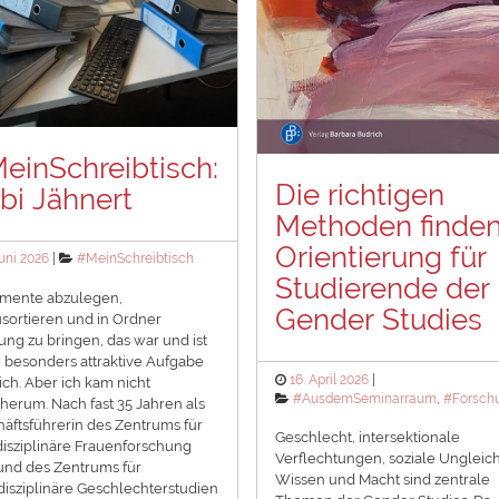
einSchreibtisch:
Die richtigen
bi Jähnert
Methoden finden
Orientierung für
ted
Categories
Juni 2026
#MeinSchreibtisch
Studierende der
mente abzulegen,
Gender Studies
sortieren und in Ordner
ng zu bringen, das war und ist
 besonders attraktive Aufgabe
Posted
16. April 2026
ich. Aber ich kam nicht
on
Categories
#AusdemSeminarraum
,
#Forsch
erum. Nach fast 35 Jahren als
äftsführerin des Zentrums für
Geschlecht, intersektionale
disziplinäre Frauenforschung
Verflechtungen, soziale Ungleich
 und des Zentrums für
Wissen und Macht sind zentrale
disziplinäre Geschlechterstudien