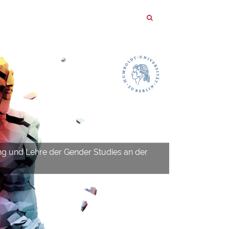
ng und Lehre der Gender Studies an der