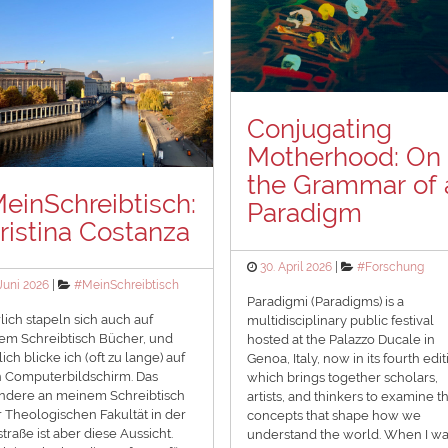
Conjugating
Motherhood: On
the Grammar of 
einSchreibtisch:
Paradigm
ristina Costanza
Posted
Categories
30. April 2026
#Forschung
on
ted
Categories
 Juni 2026
#MeinSchreibtisch
Paradigmi (Paradigms) is a
lich stapeln sich auch auf
multidisciplinary public festival
m Schreibtisch Bücher, und
hosted at the Palazzo Ducale in
lich blicke ich (oft zu lange) auf
Genoa, Italy, now in its fourth edit
 Computerbildschirm. Das
which brings together scholars,
ndere an meinem Schreibtisch
artists, and thinkers to examine t
r Theologischen Fakultät in der
concepts that shape how we
traße ist aber diese Aussicht.
understand the world. When I w