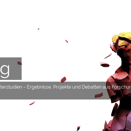
og
hterstudien – Ergebnisse, Projekte und Debatten aus Forschu