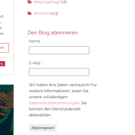
#Nachgefragt
(18)
#VorOrt
(103)
rt
l-
G-
Den Blog abonnieren
en
Name
sen
E-Mail
*
ung
Wir halten Ihre Daten vertraulich! Für
weitere Informationen, lesen Sie
unsere vollständigen
Datenschutzbestimmungen
. Sie
können den Dienst jederzeit
abbestellen.