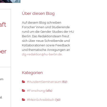
Über diesen Blog
.
Auf diesem Blog schreiben
aft
Forscher*innen und Studierende
rund um die Gender Studies der HU
Berlin. Das Redaktionsteam freut
sich über neue Schreibende und
Kollaborationen sowie Feedback
ber
und thematische Anregungen an
ztg-redaktion@hu-berlin.de
.
Kategorien
eum
#AusdemSeminarraum
(62)
#Forschung
(161)
al
#MeinSchreibtisch
(30)