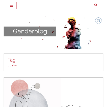
☰
Zum
Inhalt
springen
Genderblog
Tag:
quirky