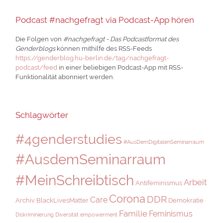
Podcast #nachgefragt via Podcast-App hören
Die Folgen von
#nachgefragt - Das Podcastformat des
Genderblogs
können mithilfe des RSS-Feeds
https://genderblog.hu-berlin.de/tag/nachgefragt-
podcast/feed
in einer beliebigen Podcast-App mit RSS-
Funktionalität abonniert werden.
Schlagwörter
#4genderstudies
#AusDemDigitalenSeminarraum
#AusdemSeminarraum
#MeinSchreibtisch
Arbeit
Antifeminismus
Corona
DDR
Care
Archiv
BlackLivesMatter
Demokratie
Familie
Feminismus
Diskriminierung
Diversität
empowerment