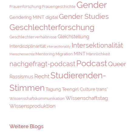
Gender
Frauenforschung
Frauengeschichte
Gender Studies
Gendering MINT digital
Geschlechterforschung
Gleichstellung
Geschlechterverhältnisse
Intersektionalität
Interdisziplinarität
intersectionality
MINT
Mentoring
Migration
Männlichkeit
Menschenrechte
Podcast
nachgefragt-podcast
Queer
Studierenden-
Recht
Rassismus
Stimmen
Tagung
Teengirl Culture
trans*
Wissenschaftstag
Wissenschaftskommunikation
Wissensproduktion
Weitere Blogs