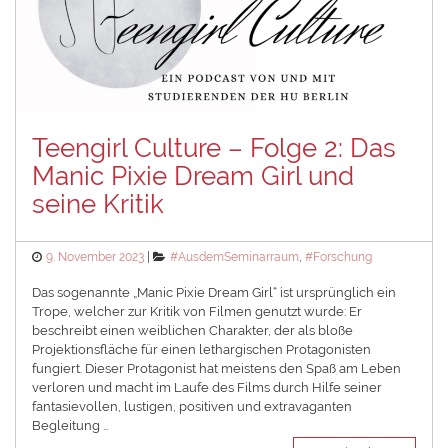
Teengirl Culture – Folge 2: Das
Manic Pixie Dream Girl und
seine Kritik
Posted
Categories
9. November 2023
#AusdemSeminarraum
,
#Forschung
on
Das sogenannte „Manic Pixie Dream Girl“ ist ursprünglich ein
Trope, welcher zur Kritik von Filmen genutzt wurde: Er
beschreibt einen weiblichen Charakter, der als bloße
Projektionsfläche für einen lethargischen Protagonisten
fungiert. Dieser Protagonist hat meistens den Spaß am Leben
verloren und macht im Laufe des Films durch Hilfe seiner
fantasievollen, lustigen, positiven und extravaganten
Begleitung …