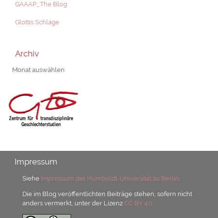
GAAAP_The Blog
Glottis Schläge
Archiv
Archiv
Impressum
Siehe
Impressum der Humboldt-Universität zu Berlin
.
Die im Blog veröffentlichten Beiträge stehen, sofern nicht
anders vermerkt, unter der Lizenz
CC BY 4.0.