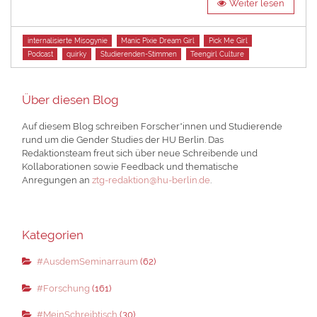
Weiter lesen
Tags
internalisierte Misogynie
Manic Pixie Dream Girl
Pick Me Girl
Podcast
quirky
Studierenden-Stimmen
Teengirl Culture
Über diesen Blog
Auf diesem Blog schreiben Forscher*innen und Studierende
rund um die Gender Studies der HU Berlin. Das
Redaktionsteam freut sich über neue Schreibende und
Kollaborationen sowie Feedback und thematische
Anregungen an
ztg-redaktion@hu-berlin.de
.
Kategorien
#AusdemSeminarraum
(62)
#Forschung
(161)
#MeinSchreibtisch
(30)