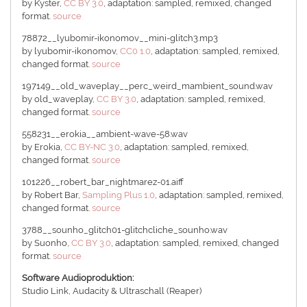
by Kyster,
CC BY 3.0
, adaptation: sampled, remixed, changed
format.
source
78872__lyubomir-ikonomov__mini-glitch3.mp3
by lyubomir-ikonomov,
CC0 1.0
, adaptation: sampled, remixed,
changed format.
source
197149__old_waveplay__perc_weird_mambient_sound.wav
by old_waveplay,
CC BY 3.0
, adaptation: sampled, remixed,
changed format.
source
558231__erokia__ambient-wave-58.wav
by Erokia,
CC BY-NC 3.0
, adaptation: sampled, remixed,
changed format.
source
101226__robert_bar_nightmarez-01.aiff
by Robert Bar,
Sampling Plus 1.0
, adaptation: sampled, remixed,
changed format.
source
3788__sounho_glitch01-glitchcliche_sounho.wav
by Suonho,
CC BY 3.0
, adaptation: sampled, remixed, changed
format.
source
Software Audioproduktion:
Studio Link, Audacity & Ultraschall (Reaper)