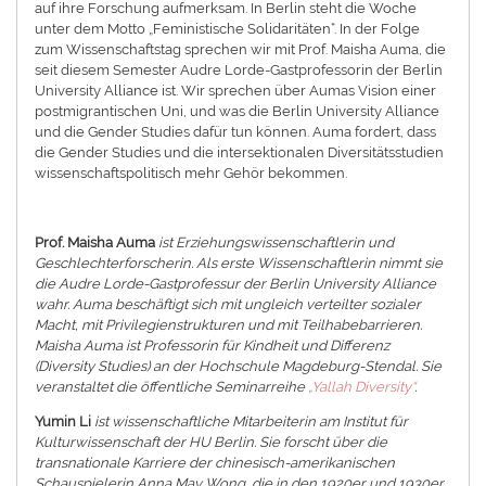
auf ihre Forschung aufmerksam. In Berlin steht die Woche
unter dem Motto „Feministische Solidaritäten“. In der Folge
zum Wissenschaftstag sprechen wir mit Prof. Maisha Auma, die
seit diesem Semester Audre Lorde-Gastprofessorin der Berlin
University Alliance ist. Wir sprechen über Aumas Vision einer
postmigrantischen Uni, und was die Berlin University Alliance
und die Gender Studies dafür tun können. Auma fordert, dass
die Gender Studies und die intersektionalen Diversitätsstudien
wissenschaftspolitisch mehr Gehör bekommen.
Prof. Maisha Auma
ist Erziehungswissenschaftlerin und
Geschlechterforscherin. Als erste Wissenschaftlerin nimmt sie
die Audre Lorde-Gastprofessur der Berlin University Alliance
wahr. Auma beschäftigt sich mit ungleich verteilter sozialer
Macht, mit Privilegienstrukturen und mit Teilhabebarrieren.
Maisha Auma ist Professorin für Kindheit und Differenz
(Diversity Studies) an der Hochschule Magdeburg-Stendal. Sie
veranstaltet die öffentliche Seminarreihe
„Yallah Diversity“
.
Yumin Li
ist wissenschaftliche Mitarbeiterin am Institut für
Kulturwissenschaft der HU Berlin. Sie forscht über die
transnationale Karriere der chinesisch-amerikanischen
Schauspielerin Anna May Wong, die in den 1920er und 1930er