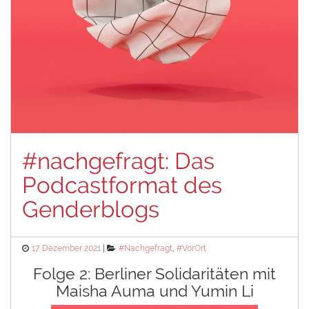
#nachgefragt: Das
Podcastformat des
Genderblogs
Posted
Categories
17. Dezember 2021
#Nachgefragt
,
#VorOrt
on
Folge 2: Berliner Solidaritäten mit
Maisha Auma und Yumin Li