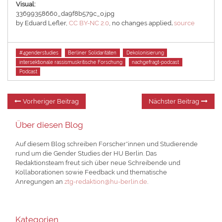
Visual:
33699358660_da9f8b579c_o.jpg
by Eduard Lefler,
CC BY-NC 2.0
, no changes applied
.
source
Tags
#4genderstudies
Berliner Solidaritäten
Dekolonisierung
intersektionale rassismuskritische Forschung
nachgefragt-podcast
Podcast
Beitragsnavigation
Vorheriger
Nä
Vorheriger Beitrag
Nächster Beitrag
Beitrag:
Be
Über diesen Blog
Auf diesem Blog schreiben Forscher*innen und Studierende
rund um die Gender Studies der HU Berlin. Das
Redaktionsteam freut sich über neue Schreibende und
Kollaborationen sowie Feedback und thematische
Anregungen an
ztg-redaktion@hu-berlin.de
.
Kategorien