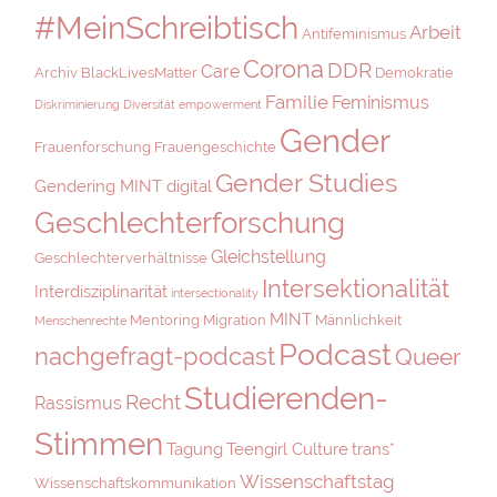
#MeinSchreibtisch
Arbeit
Antifeminismus
Corona
DDR
Care
Archiv
BlackLivesMatter
Demokratie
Familie
Feminismus
Diskriminierung
Diversität
empowerment
Gender
Frauenforschung
Frauengeschichte
Gender Studies
Gendering MINT digital
Geschlechterforschung
Gleichstellung
Geschlechterverhältnisse
Intersektionalität
Interdisziplinarität
intersectionality
MINT
Mentoring
Migration
Männlichkeit
Menschenrechte
Podcast
nachgefragt-podcast
Queer
Studierenden-
Recht
Rassismus
Stimmen
Tagung
Teengirl Culture
trans*
Wissenschaftstag
Wissenschaftskommunikation