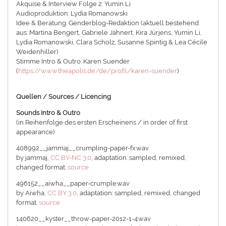
Akquise & Interview Folge 2: Yumin Li
Audioproduktion: Lydia Romanowski
Idee & Beratung: Genderblog-Redaktion (aktuell bestehend
aus: Martina Bengert, Gabriele Jähnert, Kira Jürjens, Yumin Li,
Lydia Romanowski, Clara Scholz, Susanne Spintig & Lea Cécile
Weidenhiller)
Stimme Intro & Outro: Karen Suender
(
https://www.theapolis.de/de/profil/karen-suender
)
Quellen / Sources / Licencing
Sounds Intro & Outro
(in Reihenfolge des ersten Erscheinens / in order of first
appearance)
408992__jammaj__crumpling-paper-fx.wav
by jammaj,
CC BY-NC 3.0
, adaptation: sampled, remixed,
changed format.
source
496152__aiwha__paper-crumple.wav
by Aiwha,
CC BY 3.0
, adaptation: sampled, remixed, changed
format.
source
140620__kyster__throw-paper-2012-1-4.wav