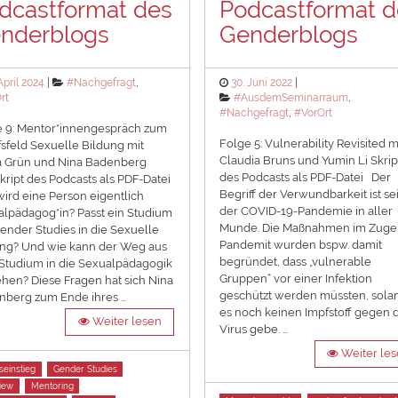
dcastformat des
Podcastformat d
nderblogs
Genderblogs
ted
Categories
Posted
April 2024
#Nachgefragt
,
30. Juni 2022
on
Categories
rt
#AusdemSeminarraum
,
#Nachgefragt
,
#VorOrt
e 9: Mentor*innengespräch zum
Folge 5: Vulnerability Revisited m
sfeld Sexuelle Bildung mit
Claudia Bruns und Yumin Li Skrip
a Grün und Nina Badenberg
des Podcasts als PDF-Datei Der
kript des Podcasts als PDF-Datei
Begriff der Verwundbarkeit ist sei
ird eine Person eigentlich
der COVID-19-Pandemie in aller
lpädagog*in? Passt ein Studium
Munde. Die Maßnahmen im Zuge
ender Studies in die Sexuelle
Pandemit wurden bspw. damit
ung? Und wie kann der Weg aus
begründet, dass „vulnerable
Studium in die Sexualpädagogik
Gruppen“ vor einer Infektion
hen? Diese Fragen hat sich Nina
geschützt werden müssten, sola
nberg zum Ende ihres …
es noch keinen Impfstoff gegen 
Weiter lesen
Virus gebe. …
Weiter le
seinstieg
Gender Studies
view
Mentoring