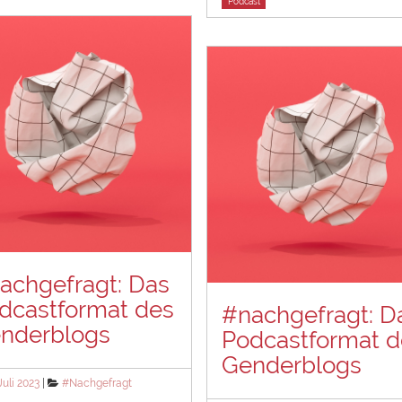
Podcast
achgefragt: Das
dcastformat des
#nachgefragt: D
nderblogs
Podcastformat d
Genderblogs
ted
Categories
Juli 2023
#Nachgefragt