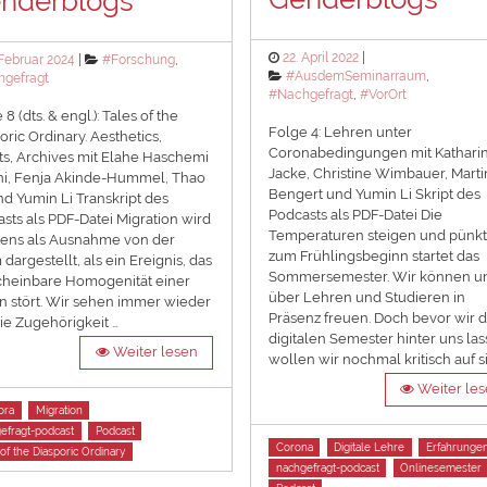
nderblogs
Posted
22. April 2022
ted
Categories
 Februar 2024
#Forschung
,
on
Categories
#AusdemSeminarraum
,
gefragt
#Nachgefragt
,
#VorOrt
8 (dts. & engl.): Tales of the
Folge 4: Lehren unter
oric Ordinary. Aesthetics,
Coronabedingungen mit Kathari
ts, Archives mit Elahe Haschemi
Jacke, Christine Wimbauer, Marti
ni, Fenja Akinde-Hummel, Thao
Bengert und Yumin Li Skript des
d Yumin Li Transkript des
Podcasts als PDF-Datei Die
sts als PDF-Datei Migration wird
Temperaturen steigen und pünkt
tens als Ausnahme von der
zum Frühlingsbeginn startet das
dargestellt, als ein Ereignis, das
Sommersemester. Wir können u
cheinbare Homogenität einer
über Lehren und Studieren in
n stört. Wir sehen immer wieder
Präsenz freuen. Doch bevor wir d
ie Zugehörigkeit …
digitalen Semester hinter uns las
Weiter lesen
wollen wir nochmal kritisch auf s
Weiter le
ora
Migration
efragt-podcast
Podcast
Tags
Corona
Digitale Lehre
Erfahrunge
 of the Diasporic Ordinary
nachgefragt-podcast
Onlinesemester