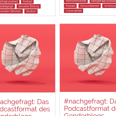
Tags
Menschenrechte
nachgefragt-podcast
efragt-podcast
Podcast
Podcast
Verwundbarkeit
Vorlesun
lpädagogik
Sexuelle Bildung
Vulnerabilität
ierenden-Stimmen
Studium
#nachgefragt: D
achgefragt: Das
Podcastformat d
dcastformat des
Genderblogs