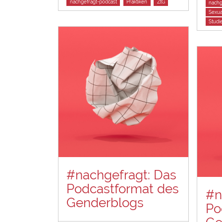
nachgefragt-podcast
Praktiken
ZtG
nachg
Sexua
Stud
#nachgefragt: Das
Podcastformat des
#n
Genderblogs
Po