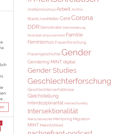
Arbeit
Antifeminismus
Archiv
Corona
Care
BlackLivesMatter
DDR
Demokratie
Diskriminierung
Familie
Diversität
empowerment
Feminismus
na
Frauenforschung
na
Gender
Frauengeschichte
Gendering MINT digital
lich
Gender Studies
ns
Geschlechterforschung
ie
Geschlechterverhältnisse
sen,
Gleichstellung
ie …
Interdisziplinarität
intersectionality
sen
Intersektionalität
Mentoring
Migration
Menschenrechte
n
MINT
Männlichkeit
nachgefragt-podcast