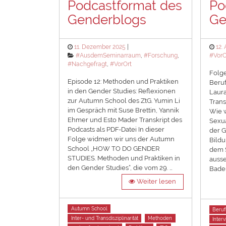
Podcastformat des
Po
Genderblogs
Ge
Posted
Pos
11. Dezember 2025
12. 
on
Categories
on
#AusdemSeminarraum
,
#Forschung
,
#VorO
#Nachgefragt
,
#VorOrt
Folg
Episode 12: Methoden und Praktiken
Beruf
in den Gender Studies: Reflexionen
Laur
zur Autumn School des ZtG. Yumin Li
Trans
im Gespräch mit Suse Brettin, Yannik
Wie w
Ehmer und Esto Mader Transkript des
Sexua
Podcasts als PDF-Datei In dieser
der G
Folge widmen wir uns der Autumn
Bild
School „HOW TO DO GENDER
dem 
STUDIES. Methoden und Praktiken in
ausse
den Gender Studies“, die vom 29. …
Bade
Weiter lesen
Tags
Tags
Autumn School
Beruf
Inter- und Transdisziplinarität
Methoden
Inter