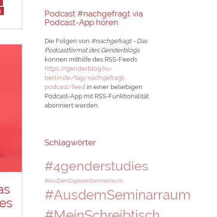
g
Podcast #nachgefragt via
Podcast-App hören
Die Folgen von
#nachgefragt - Das
Podcastformat des Genderblogs
können mithilfe des RSS-Feeds
https://genderblog.hu-
berlin.de/tag/nachgefragt-
podcast/feed
in einer beliebigen
Podcast-App mit RSS-Funktionalität
abonniert werden.
Schlagwörter
#4genderstudies
#AusDemDigitalenSeminarraum
as
#AusdemSeminarraum
es
#MeinSchreibtisch