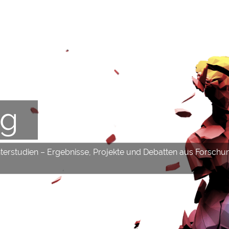
og
hterstudien – Ergebnisse, Projekte und Debatten aus Forschu