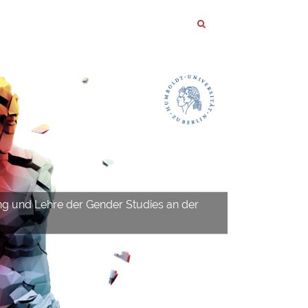
ng und Lehre der Gender Studies an der