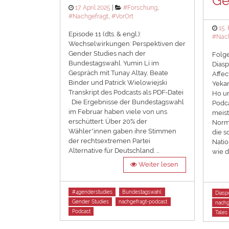
Ge
Posted
Categories
17. April 2025
#Forschung
,
on
#Nachgefragt
,
#VorOrt
Pos
15.
Episode 11 (dts. & engl.):
on
#Nach
Wechselwirkungen: Perspektiven der
Gender Studies nach der
Folge 
Bundestagswahl. Yumin Li im
Diasp
Gespräch mit Tunay Altay, Beate
Affec
Binder und Patrick Wielowiejski
Yeka
Transkript des Podcasts als PDF-Datei
Ho un
Die Ergebnisse der Bundestagswahl
Podca
im Februar haben viele von uns
meis
erschüttert: Über 20% der
Norm 
Wähler*innen gaben ihre Stimmen
die s
der rechtsextremen Partei
Natio
Alternative für Deutschland. …
wie d
Weiter lesen
Tags
Tags
#4genderstudies
Bundestagswahl
Diasp
Gender Studies
nachgefragt-podcast
nachg
Podcast
Tales