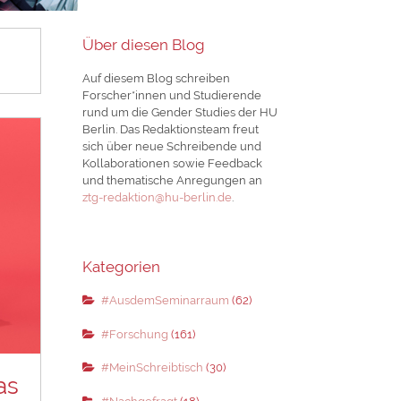
Über diesen Blog
Auf diesem Blog schreiben
Forscher*innen und Studierende
rund um die Gender Studies der HU
Berlin. Das Redaktionsteam freut
sich über neue Schreibende und
Kollaborationen sowie Feedback
und thematische Anregungen an
ztg-redaktion@hu-berlin.de
.
Kategorien
#AusdemSeminarraum
(62)
#Forschung
(161)
#MeinSchreibtisch
(30)
as