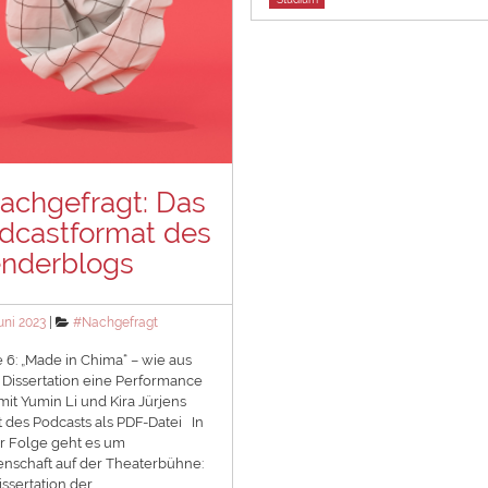
achgefragt: Das
dcastformat des
nderblogs
ted
Categories
Juni 2023
#Nachgefragt
 6: „Made in Chima“ – wie aus
 Dissertation eine Performance
mit Yumin Li und Kira Jürjens
t des Podcasts als PDF-Datei In
r Folge geht es um
nschaft auf der Theaterbühne:
issertation der