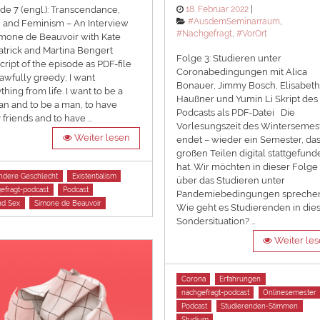
Posted
18. Februar 2022
de 7 (engl.): Transcendance,
on
Categories
#AusdemSeminarraum
,
 and Feminism – An Interview
#Nachgefragt
,
#VorOrt
mone de Beauvoir with Kate
atrick and Martina Bengert
Folge 3: Studieren unter
cript of the episode as PDF-file
Coronabedingungen mit Alica
 awfully greedy; I want
Bonauer, Jimmy Bosch, Elisabet
thing from life. I want to be a
Haußner und Yumin Li Skript des
 and to be a man, to have
Podcasts als PDF-Datei Die
friends and to have …
Vorlesungszeit des Wintersemes
Weiter lesen
endet – wieder ein Semester, das
großen Teilen digital stattgefund
hat. Wir möchten in dieser Folge
ndere Geschlecht
Existentialism
über das Studieren unter
efragt-podcast
Podcast
Pandemiebedingungen sprechen
nd Sex
Simone de Beauvoir
Wie geht es Studierenden in die
Sondersituation? …
Weiter le
Tags
Corona
Erfahrungen
nachgefragt-podcast
Onlinesemester
Podcast
Studierenden-Stimmen
Studium