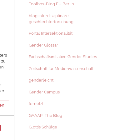
Toolbox-Blog FU Berlin
blog interdisziplinäre
geschlechterforschung
Portal Intersektionalität
h
Gender Glossar
ters
Fachschaftsinitiative Gender Studies
 zu
en
Zeitschrift für Medienwissenschaft
genderleicht
:
ser
Gender Campus
fernetzt
sen
GAAAP_The Blog
Glottis Schläge