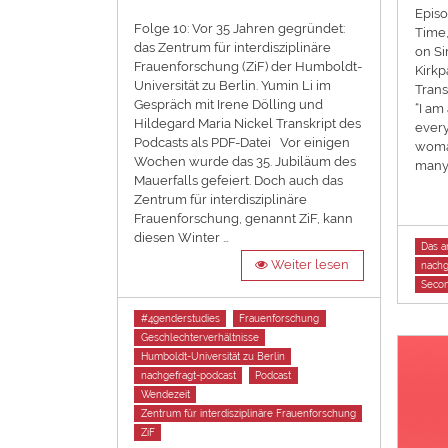
Episo
Folge 10: Vor 35 Jahren gegründet:
Time,
das Zentrum für interdisziplinäre
on Si
Frauenforschung (ZiF) der Humboldt-
Kirkp
Universität zu Berlin. Yumin Li im
Trans
Gespräch mit Irene Dölling und
“I am
Hildegard Maria Nickel Transkript des
every
Podcasts als PDF-Datei Vor einigen
woman
Wochen wurde das 35. Jubiläum des
many 
Mauerfalls gefeiert. Doch auch das
Zentrum für interdisziplinäre
Frauenforschung, genannt ZiF, kann
diesen Winter …
Tags
Das a
Weiter lesen
nachg
Seco
Tags
#4genderstudies
Frauenforschung
Geschlechterverhältnisse
Humboldt-Universität zu Berlin
nachgefragt-podcast
Podcast
Wendezeit
Zentrum für interdisziplinäre Frauenforschung
ZiF