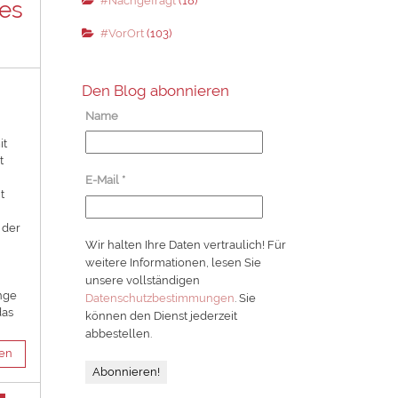
#Nachgefragt
(18)
es
#VorOrt
(103)
Den Blog abonnieren
Name
it
t
E-Mail
*
t
 der
Wir halten Ihre Daten vertraulich! Für
weitere Informationen, lesen Sie
unsere vollständigen
nge
Datenschutzbestimmungen
. Sie
das
können den Dienst jederzeit
abbestellen.
sen