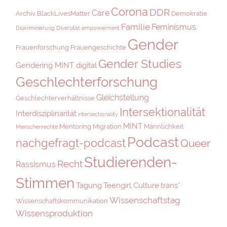
Corona
DDR
Care
Archiv
BlackLivesMatter
Demokratie
Familie
Feminismus
Diskriminierung
Diversität
empowerment
Gender
Frauenforschung
Frauengeschichte
Gender Studies
Gendering MINT digital
Geschlechterforschung
Gleichstellung
Geschlechterverhältnisse
Intersektionalität
Interdisziplinarität
intersectionality
MINT
Mentoring
Migration
Männlichkeit
Menschenrechte
Podcast
nachgefragt-podcast
Queer
Studierenden-
Recht
Rassismus
Stimmen
Tagung
Teengirl Culture
trans*
Wissenschaftstag
Wissenschaftskommunikation
Wissensproduktion