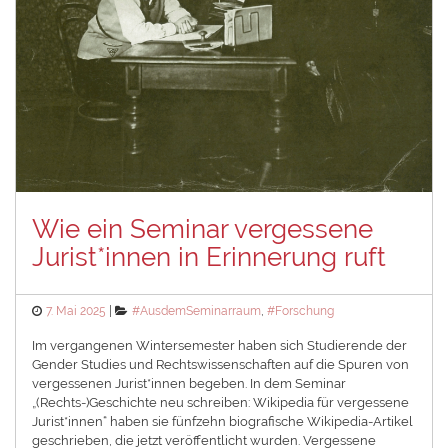
Wie ein Seminar vergessene
Jurist*innen in Erinnerung ruft
Posted
Categories
7. Mai 2025
#AusdemSeminarraum
,
#Forschung
on
Im vergangenen Wintersemester haben sich Studierende der
Gender Studies und Rechtswissenschaften auf die Spuren von
vergessenen Jurist*innen begeben. In dem Seminar
„(Rechts-)Geschichte neu schreiben: Wikipedia für vergessene
Jurist*innen“ haben sie fünfzehn biografische Wikipedia-Artikel
geschrieben, die jetzt veröffentlicht wurden. Vergessene