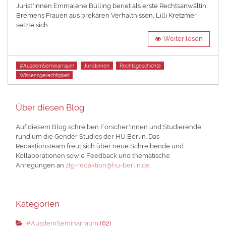
Jurist*innen Emmalene Bulling beriet als erste Rechtsanwältin
Bremens Frauen aus prekären Verhältnissen, Lilli Kretzmer
setzte sich …
Weiter lesen
Tags
#AusdemSeminarraum
Juristinnen
Rechtsgeschichte
Wissensgerechtigkeit
Über diesen Blog
Auf diesem Blog schreiben Forscher*innen und Studierende
rund um die Gender Studies der HU Berlin. Das
Redaktionsteam freut sich über neue Schreibende und
Kollaborationen sowie Feedback und thematische
Anregungen an
ztg-redaktion@hu-berlin.de
.
Kategorien
#AusdemSeminarraum
(62)