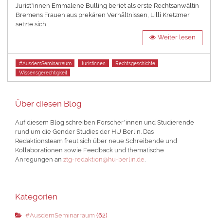
Jurist*innen Emmalene Bulling beriet als erste Rechtsanwältin
Bremens Frauen aus prekären Verhältnissen, Lilli Kretzmer
setzte sich …
Weiter lesen
Tags
#AusdemSeminarraum
Juristinnen
Rechtsgeschichte
Wissensgerechtigkeit
Über diesen Blog
Auf diesem Blog schreiben Forscher*innen und Studierende
rund um die Gender Studies der HU Berlin. Das
Redaktionsteam freut sich über neue Schreibende und
Kollaborationen sowie Feedback und thematische
Anregungen an
ztg-redaktion@hu-berlin.de
.
Kategorien
#AusdemSeminarraum
(62)