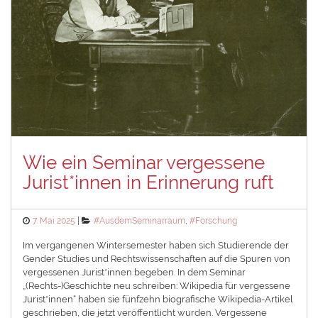
Wie ein Seminar vergessene
Jurist*innen in Erinnerung ruft
Posted
Categories
7. Mai 2025
#AusdemSeminarraum
,
#Forschung
on
Im vergangenen Wintersemester haben sich Studierende der
Gender Studies und Rechtswissenschaften auf die Spuren von
vergessenen Jurist*innen begeben. In dem Seminar
„(Rechts-)Geschichte neu schreiben: Wikipedia für vergessene
Jurist*innen“ haben sie fünfzehn biografische Wikipedia-Artikel
geschrieben, die jetzt veröffentlicht wurden. Vergessene