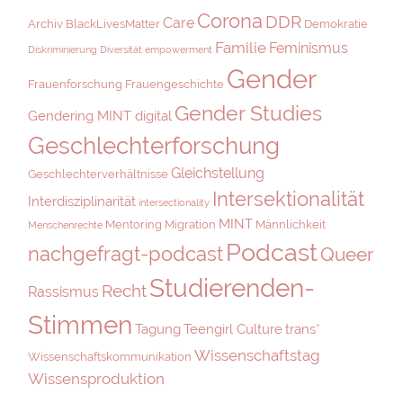
Corona
DDR
Care
Archiv
BlackLivesMatter
Demokratie
Familie
Feminismus
Diskriminierung
Diversität
empowerment
Gender
Frauenforschung
Frauengeschichte
Gender Studies
Gendering MINT digital
Geschlechterforschung
Gleichstellung
Geschlechterverhältnisse
Intersektionalität
Interdisziplinarität
intersectionality
MINT
Mentoring
Migration
Männlichkeit
Menschenrechte
Podcast
nachgefragt-podcast
Queer
Studierenden-
Recht
Rassismus
Stimmen
Tagung
Teengirl Culture
trans*
Wissenschaftstag
Wissenschaftskommunikation
Wissensproduktion