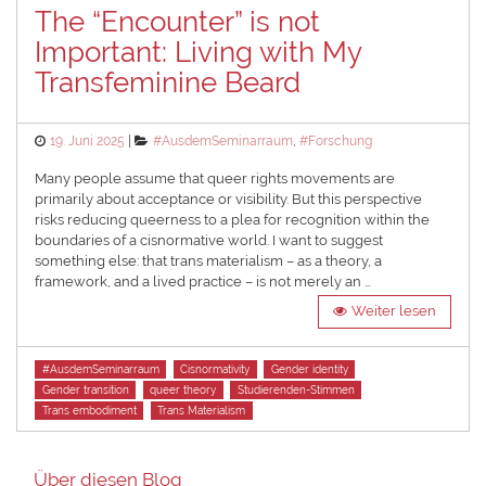
The “Encounter” is not
Important: Living with My
Transfeminine Beard
Posted
Categories
19. Juni 2025
#AusdemSeminarraum
,
#Forschung
on
Many people assume that queer rights movements are
primarily about acceptance or visibility. But this perspective
risks reducing queerness to a plea for recognition within the
boundaries of a cisnormative world. I want to suggest
something else: that trans materialism – as a theory, a
framework, and a lived practice – is not merely an …
Weiter lesen
Tags
#AusdemSeminarraum
Cisnormativity
Gender identity
Gender transition
queer theory
Studierenden-Stimmen
Trans embodiment
Trans Materialism
Über diesen Blog