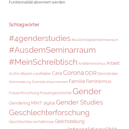
Funktionalität abonniert werden.
Schlagwörter
#4genderstudies
#AusDemDigitalenSeminarraum
#AusdemSeminarraum
#MeinSchreibtisch
Arbeit
Antifeminismus
Corona
DDR
Care
Archiv
BlackLivesMatter
Demokratie
Familie
Feminismus
Diskriminierung
Diversität
empowerment
Gender
Frauenforschung
Frauengeschichte
Gender Studies
Gendering MINT digital
Geschlechterforschung
Gleichstellung
Geschlechterverhältnisse