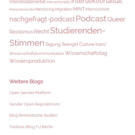
Intersektionalität
Interdisziplinarität
intersectionality
MINT
Mentoring
Migration
Männlichkeit
Menschenrechte
Podcast
nachgefragt-podcast
Queer
Studierenden-
Recht
Rassismus
Stimmen
Tagung
Teengirl Culture
trans*
Wissenschaftstag
Wissenschaftskommunikation
Wissensproduktion
Weitere Blogs
Open Gender Platform
Gender Open Repositorium
blog feministische studien
Toolbox-Blog FU Berlin