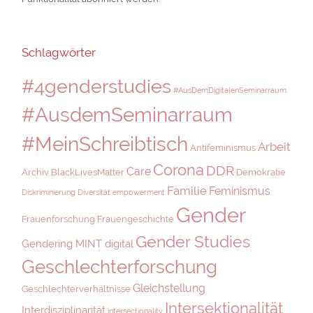
Schlagwörter
#4genderstudies
#AusDemDigitalenSeminarraum
#AusdemSeminarraum
#MeinSchreibtisch
Arbeit
Antifeminismus
Corona
DDR
Care
Archiv
BlackLivesMatter
Demokratie
Familie
Feminismus
Diskriminierung
Diversität
empowerment
Gender
Frauenforschung
Frauengeschichte
Gender Studies
Gendering MINT digital
Geschlechterforschung
Gleichstellung
Geschlechterverhältnisse
Intersektionalität
Interdisziplinarität
intersectionality