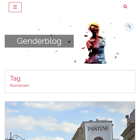
☰
Zum
Inhalt
springen
Genderblog
Tag:
Rumänien