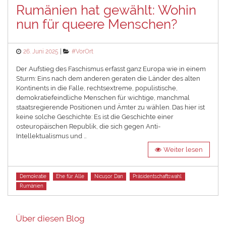
Rumänien hat gewählt: Wohin
nun für queere Menschen?
Posted
Categories
26. Juni 2025
#VorOrt
on
Der Aufstieg des Faschismus erfasst ganz Europa wie in einem
Sturm: Eins nach dem anderen geraten die Länder des alten
Kontinents in die Falle, rechtsextreme, populistische,
demokratiefeindliche Menschen für wichtige, manchmal
staatsregierende Positionen und Ämter zu wählen. Das hier ist
keine solche Geschichte: Es ist die Geschichte einer
osteuropäischen Republik, die sich gegen Anti-
Intellektualismus und …
Weiter lesen
Tags
Demokratie
Ehe für Alle
Nicușor Dan
Präsidentschaftswahl
Rumänien
Über diesen Blog