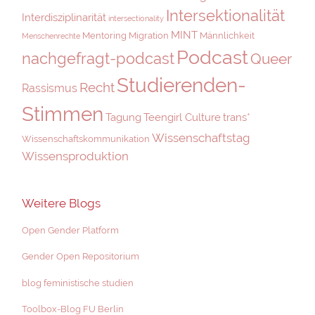
Intersektionalität
Interdisziplinarität
intersectionality
MINT
Mentoring
Migration
Männlichkeit
Menschenrechte
Podcast
nachgefragt-podcast
Queer
Studierenden-
Recht
Rassismus
Stimmen
Tagung
Teengirl Culture
trans*
Wissenschaftstag
Wissenschaftskommunikation
Wissensproduktion
Weitere Blogs
Open Gender Platform
Gender Open Repositorium
blog feministische studien
Toolbox-Blog FU Berlin