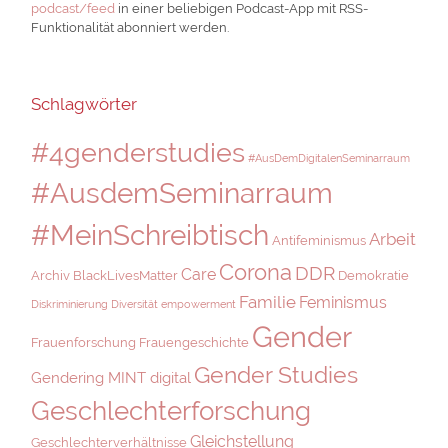
podcast/feed
in einer beliebigen Podcast-App mit RSS-
Funktionalität abonniert werden.
Schlagwörter
#4genderstudies
#AusDemDigitalenSeminarraum
#AusdemSeminarraum
#MeinSchreibtisch
Arbeit
Antifeminismus
Corona
DDR
Care
Archiv
BlackLivesMatter
Demokratie
Familie
Feminismus
Diskriminierung
Diversität
empowerment
Gender
Frauenforschung
Frauengeschichte
Gender Studies
Gendering MINT digital
Geschlechterforschung
Gleichstellung
Geschlechterverhältnisse