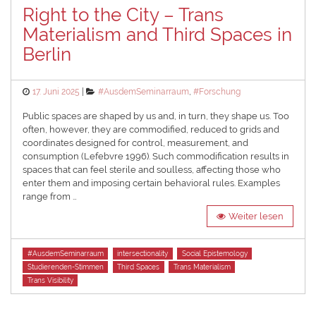
Right to the City – Trans
Materialism and Third Spaces in
Berlin
Posted
Categories
17. Juni 2025
#AusdemSeminarraum
,
#Forschung
on
Public spaces are shaped by us and, in turn, they shape us. Too
often, however, they are commodified, reduced to grids and
coordinates designed for control, measurement, and
consumption (Lefebvre 1996). Such commodification results in
spaces that can feel sterile and soulless, affecting those who
enter them and imposing certain behavioral rules. Examples
range from …
Weiter lesen
Tags
#AusdemSeminarraum
intersectionality
Social Epistemology
Studierenden-Stimmen
Third Spaces
Trans Materialism
Trans Visibility