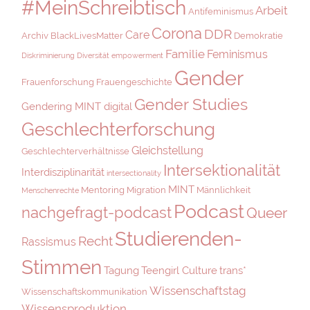
#MeinSchreibtisch
Arbeit
Antifeminismus
Corona
DDR
Care
Archiv
BlackLivesMatter
Demokratie
Familie
Feminismus
Diskriminierung
Diversität
empowerment
Gender
Frauenforschung
Frauengeschichte
Gender Studies
Gendering MINT digital
Geschlechterforschung
Gleichstellung
Geschlechterverhältnisse
Intersektionalität
Interdisziplinarität
intersectionality
MINT
Mentoring
Migration
Männlichkeit
Menschenrechte
Podcast
nachgefragt-podcast
Queer
Studierenden-
Recht
Rassismus
Stimmen
Tagung
Teengirl Culture
trans*
Wissenschaftstag
Wissenschaftskommunikation
Wissensproduktion