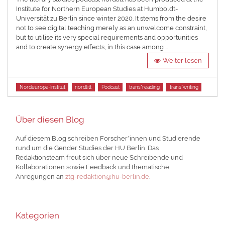
Institute for Northern European Studies at Humboldt-
Universität zu Berlin since winter 2020. It stems from the desire
not to see digital teaching merely as an unwelcome constraint,
but to utilise its very special requirements and opportunities
and to create synergy effects, in this case among …
Weiter lesen
Tags
Nordeuropa-Institut
nordlitt
Podcast
trans*reading
trans*writing
Über diesen Blog
Auf diesem Blog schreiben Forscher*innen und Studierende
rund um die Gender Studies der HU Berlin. Das
Redaktionsteam freut sich über neue Schreibende und
Kollaborationen sowie Feedback und thematische
Anregungen an
ztg-redaktion@hu-berlin.de
.
Kategorien