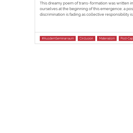
This dreamy poem of trans~formation was written in a
ourselves at the beginning of this emergence; a pos
discrimination is fading as collective responsibilit
Tags
#AusdemSeminarraum
Circlusion
Materialism
Post-Cap