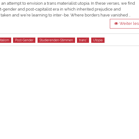
n attempt to envision a trans materialist utopia. In these verses, we find
t-gender and post-capitalist era in which inherited prejudice and
y is taken and we’re learning to inter~be. Where borders have vanished …
Weiter le
italism
Post-Gender
Studierenden-Stimmen
trans*
Utopia