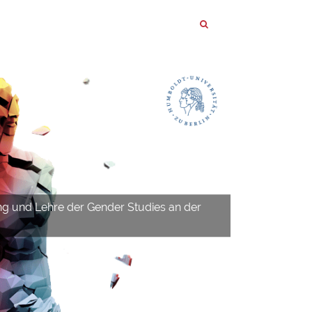
ng und Lehre der Gender Studies an der