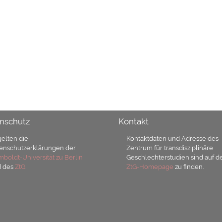
nschutz
Kontakt
gelten die
Kontaktdaten und Adresse des
enschutzerklärungen der
Zentrum für transdisziplinäre
boldt-Universität zu Berlin
Geschlechterstudien sind auf d
d des
ZtG.
ZtG-Homepage
zu finden.