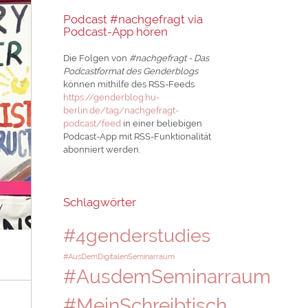
Podcast #nachgefragt via
Podcast-App hören
Die Folgen von
#nachgefragt - Das
Podcastformat des Genderblogs
können mithilfe des RSS-Feeds
https://genderblog.hu-
berlin.de/tag/nachgefragt-
podcast/feed
in einer beliebigen
Podcast-App mit RSS-Funktionalität
abonniert werden.
Schlagwörter
#4genderstudies
#AusDemDigitalenSeminarraum
#AusdemSeminarraum
#MeinSchreibtisch