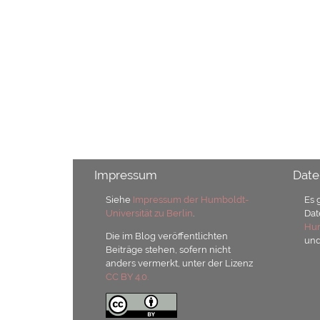
Impressum
Date
Siehe
Impressum der Humboldt-
Es 
Universität zu Berlin
.
Dat
Hum
Die im Blog veröffentlichten
un
Beiträge stehen, sofern nicht
anders vermerkt, unter der Lizenz
CC BY 4.0.