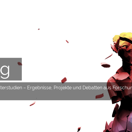
og
hterstudien – Ergebnisse, Projekte und Debatten aus Forschu