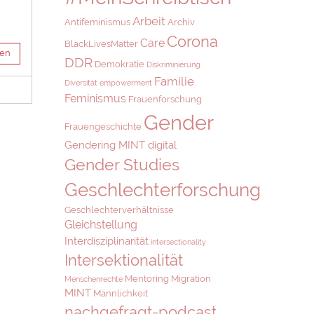
Arbeit
Antifeminismus
Archiv
Corona
Care
BlackLivesMatter
sen
DDR
Demokratie
Diskriminierung
Familie
Diversität
empowerment
Feminismus
Frauenforschung
Gender
Frauengeschichte
Gendering MINT digital
Gender Studies
Geschlechterforschung
Geschlechterverhältnisse
Gleichstellung
Interdisziplinarität
intersectionality
Intersektionalität
Mentoring
Migration
Menschenrechte
MINT
Männlichkeit
nachgefragt-podcast