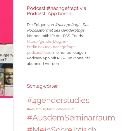
Podcast #nachgefragt via
Podcast-App hören
Die Folgen von
#nachgefragt - Das
Podcastformat des Genderblogs
können mithilfe des RSS-Feeds
https://genderblog.hu-
berlin.de/tag/nachgefragt-
podcast/feed
in einer beliebigen
Podcast-App mit RSS-Funktionalität
abonniert werden.
Schlagwörter
#4genderstudies
#AusDemDigitalenSeminarraum
#AusdemSeminarraum
#MeinSchreibtisch