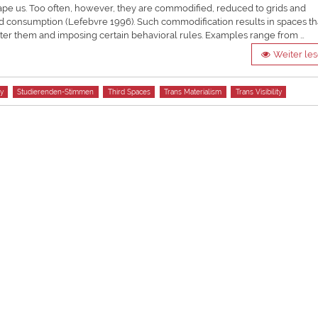
hape us. Too often, however, they are commodified, reduced to grids and
d consumption (Lefebvre 1996). Such commodification results in spaces th
enter them and imposing certain behavioral rules. Examples range from …
Weiter le
y
Studierenden-Stimmen
Third Spaces
Trans Materialism
Trans Visibility