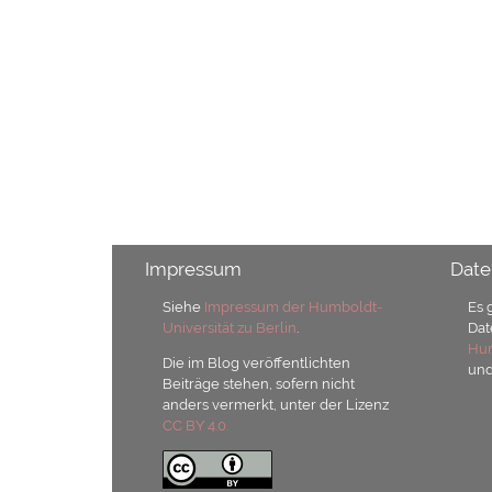
Impressum
Date
Siehe
Impressum der Humboldt-
Es 
Universität zu Berlin
.
Dat
Hum
Die im Blog veröffentlichten
un
Beiträge stehen, sofern nicht
anders vermerkt, unter der Lizenz
CC BY 4.0.