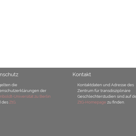
nschutz
Kontakt
gelten die
Kontaktdaten und Adresse des
enschutzerklärungen der
Zentrum für transdisziplinäre
boldt-Universität zu Berlin
Geschlechterstudien sind auf d
d des
ZtG.
ZtG-Homepage
zu finden.