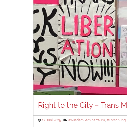
Right to the City – Trans 
Posted
Categories
17. Juni 2025
#AusdemSeminarraum
,
#Forschung
on