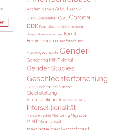
Arbeit
at
Antifeminismus
Archiv
Corona
Care
BlackLivesMatter
sen
DDR
Demokratie
Diskriminierung
Familie
Diversität
empowerment
Feminismus
Frauenforschung
Gender
Frauengeschichte
Gendering MINT digital
Gender Studies
Geschlechterforschung
Geschlechterverhältnisse
Gleichstellung
Interdisziplinarität
intersectionality
Intersektionalität
Mentoring
Migration
Menschenrechte
MINT
Männlichkeit
nachgefragt-podcast