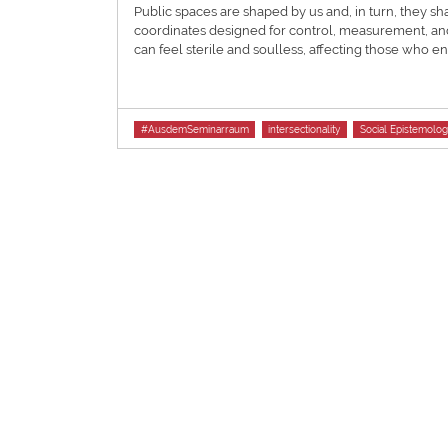
Public spaces are shaped by us and, in turn, they s
coordinates designed for control, measurement, an
can feel sterile and soulless, affecting those who 
Tags
#AusdemSeminarraum
intersectionality
Social Epistemolog