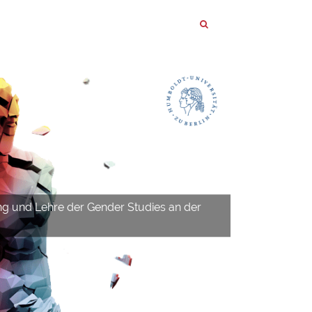
ng und Lehre der Gender Studies an der