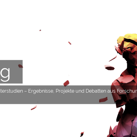
og
hterstudien – Ergebnisse, Projekte und Debatten aus Forschu