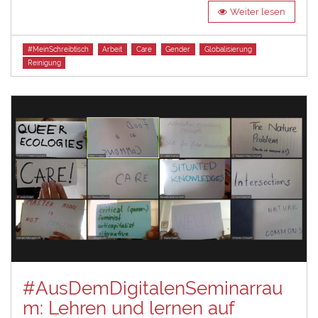
Weiter lesen
Tags
#MeinSchreibtisch
Arbeit
Care
Gender
Globalisierung
Reinigung
#AusDemDigitalenSeminarrau
m: Lehren und lernen auf