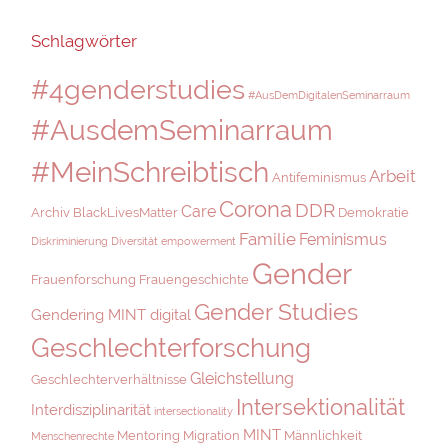
Schlagwörter
#4genderstudies
#AusDemDigitalenSeminarraum
#AusdemSeminarraum
#MeinSchreibtisch
Arbeit
Antifeminismus
Corona
DDR
Care
Archiv
BlackLivesMatter
Demokratie
Familie
Feminismus
Diskriminierung
Diversität
empowerment
Gender
Frauenforschung
Frauengeschichte
Gender Studies
Gendering MINT digital
Geschlechterforschung
Gleichstellung
Geschlechterverhältnisse
Intersektionalität
Interdisziplinarität
intersectionality
MINT
Mentoring
Migration
Männlichkeit
Menschenrechte