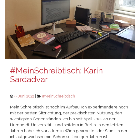
#MeinSchreibtisch: Karin
Sardadvar
Posted
Categories
9. Juni 2022
#MeinSchreibtisch
on
Mein Schreibtisch ist noch im Aufbau. Ich experimentiere noch
mit der besten Sitzrichtung, der praktischsten Nutzung, den
wichtigsten Gegenständen. Ich bin seit April 2022 an der
Humboldt-Universität – und seitdem in Berlin. In den letzten
Jahren habe ich vor allem in Wien gearbeitet; der Stadt, in der
ich aufgewachsen bin. Schon seit einigen Jahren ist …