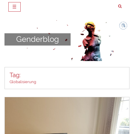
☰
Zum
Inhalt
springen
Genderblog
Tag:
Globalisierung