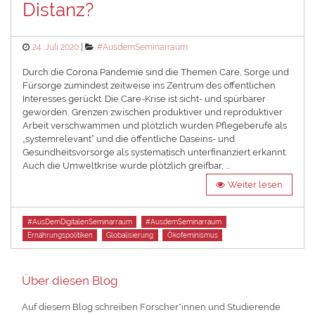
Distanz?
Posted
Categories
24. Juli 2020
#AusdemSeminarraum
on
Durch die Corona Pandemie sind die Themen Care, Sorge und
Fürsorge zumindest zeitweise ins Zentrum des öffentlichen
Interesses gerückt. Die Care-Krise ist sicht- und spürbarer
geworden, Grenzen zwischen produktiver und reproduktiver
Arbeit verschwammen und plötzlich wurden Pflegeberufe als
„systemrelevant“ und die öffentliche Daseins- und
Gesundheitsvorsorge als systematisch unterfinanziert erkannt.
Auch die Umweltkrise wurde plötzlich greifbar, …
Weiter lesen
Tags
#AusDemDigitalenSeminarraum
#AusdemSeminarraum
Ernährungspolitiken
Globalisierung
Ökofeminismus
Über diesen Blog
Auf diesem Blog schreiben Forscher*innen und Studierende