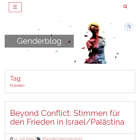
☰
Zum
Inhalt
springen
Genderblog
Tag:
Frieden
Beyond Conflict: Stimmen für
den Frieden in Israel/Palästina
Posted
Categories
11. Juli 2024
#AusdemSeminarraum