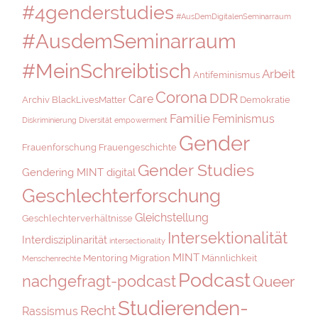
#4genderstudies
#AusDemDigitalenSeminarraum
#AusdemSeminarraum
#MeinSchreibtisch
Arbeit
Antifeminismus
Corona
DDR
Care
Archiv
BlackLivesMatter
Demokratie
Familie
Feminismus
Diskriminierung
Diversität
empowerment
Gender
Frauenforschung
Frauengeschichte
Gender Studies
Gendering MINT digital
Geschlechterforschung
Gleichstellung
Geschlechterverhältnisse
Intersektionalität
Interdisziplinarität
intersectionality
MINT
Mentoring
Migration
Männlichkeit
Menschenrechte
Podcast
nachgefragt-podcast
Queer
Studierenden-
Recht
Rassismus