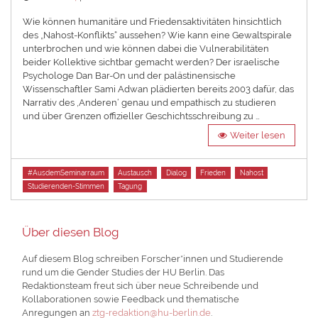
on
Wie können humanitäre und Friedensaktivitäten hinsichtlich
des „Nahost-Konflikts“ aussehen? Wie kann eine Gewaltspirale
unterbrochen und wie können dabei die Vulnerabilitäten
beider Kollektive sichtbar gemacht werden? Der israelische
Psychologe Dan Bar-On und der palästinensische
Wissenschaftler Sami Adwan plädierten bereits 2003 dafür, das
Narrativ des ‚Anderen‘ genau und empathisch zu studieren
und über Grenzen offizieller Geschichtsschreibung zu …
Weiter lesen
Tags
#AusdemSeminarraum
Austausch
Dialog
Frieden
Nahost
Studierenden-Stimmen
Tagung
Über diesen Blog
Auf diesem Blog schreiben Forscher*innen und Studierende
rund um die Gender Studies der HU Berlin. Das
Redaktionsteam freut sich über neue Schreibende und
Kollaborationen sowie Feedback und thematische
Anregungen an
ztg-redaktion@hu-berlin.de
.