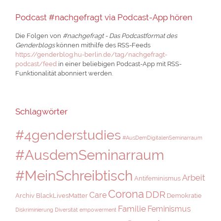
Podcast #nachgefragt via Podcast-App hören
Die Folgen von
#nachgefragt - Das Podcastformat des
Genderblogs
können mithilfe des RSS-Feeds
https://genderblog.hu-berlin.de/tag/nachgefragt-
podcast/feed
in einer beliebigen Podcast-App mit RSS-
Funktionalität abonniert werden.
Schlagwörter
#4genderstudies
#AusDemDigitalenSeminarraum
#AusdemSeminarraum
#MeinSchreibtisch
Arbeit
Antifeminismus
Corona
DDR
Care
Archiv
BlackLivesMatter
Demokratie
Familie
Feminismus
Diskriminierung
Diversität
empowerment