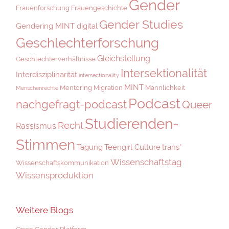
Gender
Frauenforschung
Frauengeschichte
Gender Studies
Gendering MINT digital
Geschlechterforschung
Gleichstellung
Geschlechterverhältnisse
Intersektionalität
Interdisziplinarität
intersectionality
MINT
Mentoring
Migration
Männlichkeit
Menschenrechte
Podcast
nachgefragt-podcast
Queer
Studierenden-
Recht
Rassismus
Stimmen
Tagung
Teengirl Culture
trans*
Wissenschaftstag
Wissenschaftskommunikation
Wissensproduktion
Weitere Blogs