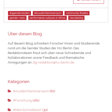
Tags
#4genderstudies
#AusdemSeminarraum
community theatre
gender roles
performance cultures in Africa
storytelling
Über diesen Blog
Auf diesem Blog schreiben Forscher*innen und Studierende
rund um die Gender Studies der HU Berlin. Das
Redaktionsteam freut sich über neue Schreibende und
Kollaborationen sowie Feedback und thematische
Anregungen an
ztg-redaktion@hu-berlin.de
.
Kategorien
#AusdemSeminarraum
(62)
#Forschung
(161)
#MeinSchreibtisch
(30)