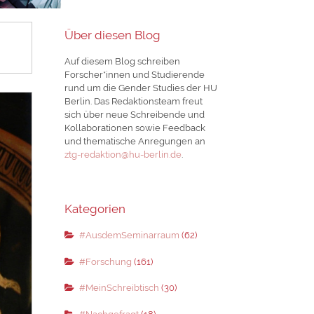
Über diesen Blog
Auf diesem Blog schreiben
Forscher*innen und Studierende
rund um die Gender Studies der HU
Berlin. Das Redaktionsteam freut
sich über neue Schreibende und
Kollaborationen sowie Feedback
und thematische Anregungen an
ztg-redaktion@hu-berlin.de
.
Kategorien
#AusdemSeminarraum
(62)
#Forschung
(161)
#MeinSchreibtisch
(30)