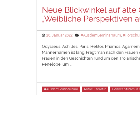
Neue Blickwinkel auf alte
„Weibliche Perspektiven a
Posted
Categories
20. Januar 2022
#AusdemSeminarraum
,
#Forschu
on
Odysseus, Achilles, Paris, Hektor, Priamos, Agame
Männernamen ist lang. Fragt man nach den Frauen d
Frauen in den Geschichten rund um den Trojanische
Penelope, um …
Tags
#AusdemSeminarraum
Antike Literatur
Gender Studies in