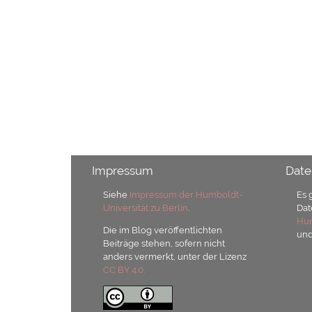
Impressum
Date
Siehe
Impressum der Humboldt-
Es 
Universität zu Berlin
.
Dat
Hum
Die im Blog veröffentlichten
un
Beiträge stehen, sofern nicht
anders vermerkt, unter der Lizenz
CC BY 4.0.