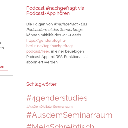
Podcast #nachgefragt via
Podcast-App hören
Die Folgen von
#nachgefragt - Das
Podcastformat des Genderblogs
können mithilfe des RSS-Feeds
https://genderblog.hu-
n
berlin.de/tag/nachgefragt-
len
podcast/feed
in einer beliebigen
Podcast-App mit RSS-Funktionalität
abonniert werden.
sen
Schlagwörter
#4genderstudies
#AusDemDigitalenSeminarraum
#AusdemSeminarraum
#MeinSchreibtisch