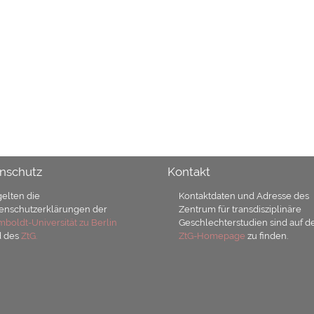
nschutz
Kontakt
gelten die
Kontaktdaten und Adresse des
enschutzerklärungen der
Zentrum für transdisziplinäre
boldt-Universität zu Berlin
Geschlechterstudien sind auf d
d des
ZtG.
ZtG-Homepage
zu finden.