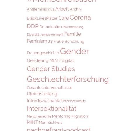
Arbeit
Antifeminismus
Archiv
Corona
Care
BlackLivesMatter
DDR
Demokratie
Diskriminierung
Familie
Diversität
empowerment
Feminismus
Frauenforschung
Gender
Frauengeschichte
Gendering MINT digital
Gender Studies
Geschlechterforschung
Geschlechterverhältnisse
Gleichstellung
Interdisziplinarität
intersectionality
Intersektionalität
Mentoring
Migration
Menschenrechte
MINT
Männlichkeit
nachgefragt-podcast