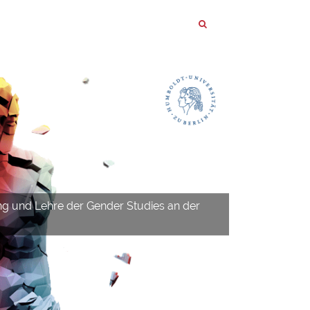
ng und Lehre der Gender Studies an der