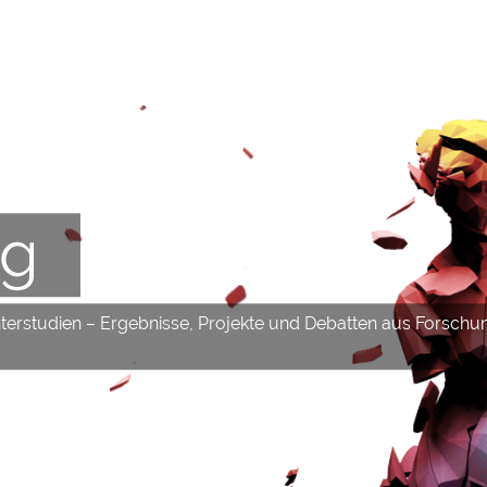
og
hterstudien – Ergebnisse, Projekte und Debatten aus Forschu