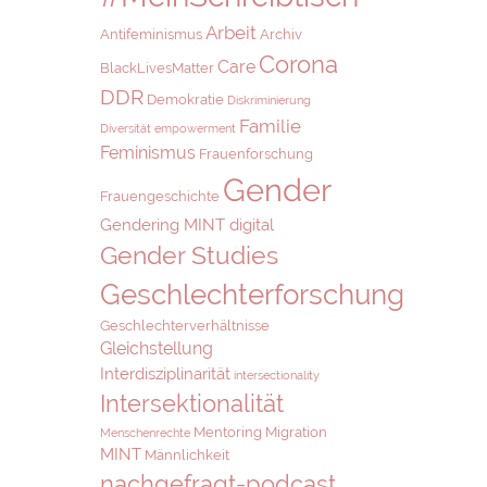
Arbeit
Antifeminismus
Archiv
Corona
Care
BlackLivesMatter
DDR
Demokratie
Diskriminierung
Familie
Diversität
empowerment
Feminismus
Frauenforschung
Gender
Frauengeschichte
Gendering MINT digital
Gender Studies
Geschlechterforschung
Geschlechterverhältnisse
Gleichstellung
Interdisziplinarität
intersectionality
Intersektionalität
Mentoring
Migration
Menschenrechte
MINT
Männlichkeit
nachgefragt-podcast