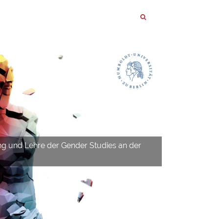
ng und Lehre der Gender Studies an der