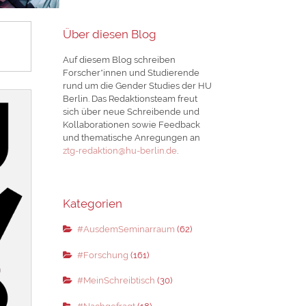
Über diesen Blog
Auf diesem Blog schreiben
Forscher*innen und Studierende
rund um die Gender Studies der HU
Berlin. Das Redaktionsteam freut
sich über neue Schreibende und
Kollaborationen sowie Feedback
und thematische Anregungen an
ztg-redaktion@hu-berlin.de
.
Kategorien
#AusdemSeminarraum
(62)
#Forschung
(161)
#MeinSchreibtisch
(30)