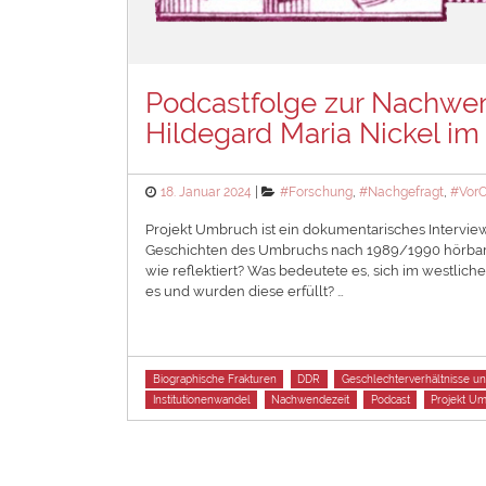
Podcastfolge zur Nachwen
Hildegard Maria Nickel i
Posted
Categories
18. Januar 2024
#Forschung
,
#Nachgefragt
,
#VorO
on
Projekt Umbruch ist ein dokumentarisches Intervie
Geschichten des Umbruchs nach 1989/1990 hörbar 
wie reflektiert? Was bedeutete es, sich im westlic
es und wurden diese erfüllt? …
Tags
Biographische Frakturen
DDR
Geschlechterverhältnisse un
Institutionenwandel
Nachwendezeit
Podcast
Projekt U