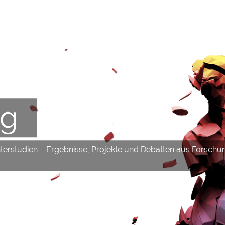
og
hterstudien – Ergebnisse, Projekte und Debatten aus Forschu