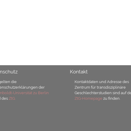
nschutz
Kontakt
gelten die
Kontaktdaten und Adresse des
enschutzerklärungen der
Zentrum für transdisziplinäre
boldt-Universität zu Berlin
Geschlechterstudien sind auf d
d des
ZtG.
ZtG-Homepage
zu finden.