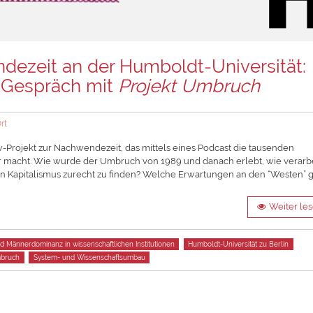
dezeit an der Humboldt-Universität:
m Gespräch mit
Projekt Umbruch
rt
w-Projekt zur Nachwendezeit, das mittels eines Podcast die tausenden
macht. Wie wurde der Umbruch von 1989 und danach erlebt, wie verarbe
hen Kapitalismus zurecht zu finden? Welche Erwartungen an den “Westen” 
Weiter le
d Männerdominanz in wissenschaftlichen Institutionen
Humboldt-Universität zu Berlin
mbruch
System- und Wissenschaftsumbau