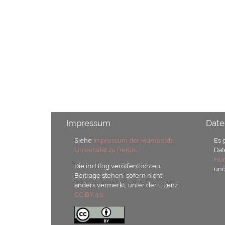
Impressum
Date
Siehe
Impressum der Humboldt-
Es 
Universität zu Berlin
.
Dat
Hum
Die im Blog veröffentlichten
un
Beiträge stehen, sofern nicht
anders vermerkt, unter der Lizenz
CC BY 4.0.