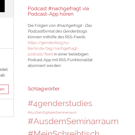
Podcast #nachgefragt via
Podcast-App hören
Die Folgen von
#nachgefragt - Das
Podcastformat des Genderblogs
können mithilfe des RSS-Feeds
https://genderblog.hu-
berlin.de/tag/nachgefragt-
podcast/feed
in einer beliebigen
Podcast-App mit RSS-Funktionalität
abonniert werden.
itet,
gab
Schlagwörter
sen
#4genderstudies
#AusDemDigitalenSeminarraum
#AusdemSeminarraum
#MeinSchreibtisch