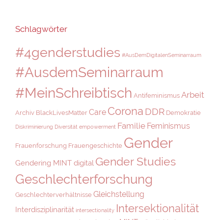
Schlagwörter
#4genderstudies
#AusDemDigitalenSeminarraum
#AusdemSeminarraum
#MeinSchreibtisch
Arbeit
Antifeminismus
Corona
DDR
Care
Archiv
BlackLivesMatter
Demokratie
Familie
Feminismus
Diskriminierung
Diversität
empowerment
Gender
Frauenforschung
Frauengeschichte
Gender Studies
Gendering MINT digital
Geschlechterforschung
Gleichstellung
Geschlechterverhältnisse
Intersektionalität
Interdisziplinarität
intersectionality