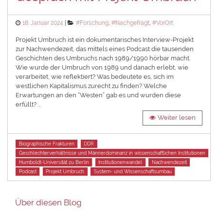
Posted
Categories
18. Januar 2024
#Forschung
,
#Nachgefragt
,
#VorOrt
on
Projekt Umbruch ist ein dokumentarisches Interview-Projekt
zur Nachwendezeit, das mittels eines Podcast die tausenden
Geschichten des Umbruchs nach 1989/1990 hörbar macht.
Wie wurde der Umbruch von 1989 und danach erlebt, wie
verarbeitet, wie reflektiert? Was bedeutete es, sich im
westlichen Kapitalismus zurecht zu finden? Welche
Erwartungen an den “Westen” gab es und wurden diese
erfüllt? …
Weiter lesen
Tags
Biographische Frakturen
DDR
Geschlechterverhältnisse und Männerdominanz in wissenschaftlichen Institutionen
Humboldt-Universität zu Berlin
Institutionenwandel
Nachwendezeit
Podcast
Projekt Umbruch
System- und Wissenschaftsumbau
Über diesen Blog