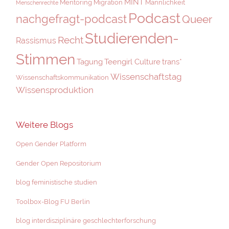
MINT
Mentoring
Migration
Männlichkeit
Menschenrechte
Podcast
nachgefragt-podcast
Queer
Studierenden-
Recht
Rassismus
Stimmen
Tagung
Teengirl Culture
trans*
Wissenschaftstag
Wissenschaftskommunikation
Wissensproduktion
Weitere Blogs
Open Gender Platform
Gender Open Repositorium
blog feministische studien
Toolbox-Blog FU Berlin
blog interdisziplinäre geschlechterforschung