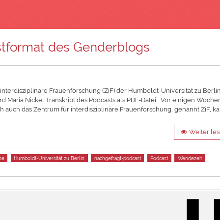
stformat des Genderblogs
interdisziplinäre Frauenforschung (ZiF) der Humboldt-Universität zu Berlin
ard Maria Nickel Transkript des Podcasts als PDF-Datei Vor einigen Woche
ch auch das Zentrum für interdisziplinäre Frauenforschung, genannt ZiF, k
Weiter le
se
Humboldt-Universität zu Berlin
nachgefragt-podcast
Podcast
Wendezeit