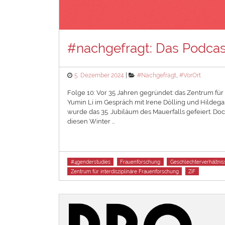
#nachgefragt: Das Podca
Posted
Categories
5. Dezember 2024
#Nachgefragt
,
#VorOrt
on
Folge 10: Vor 35 Jahren gegründet: das Zentrum für 
Yumin Li im Gespräch mit Irene Dölling und Hildeg
wurde das 35. Jubiläum des Mauerfalls gefeiert. Do
diesen Winter …
Tags
#4genderstudies
Frauenforschung
Geschlechterverhältnis
Zentrum für interdisziplinäre Frauenforschung
ZiF