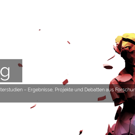
og
hterstudien – Ergebnisse, Projekte und Debatten aus Forschu