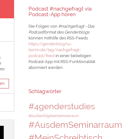
Podcast #nachgefragt via
Podcast-App hören
Die Folgen von
#nachgefragt - Das
Podcastformat des Genderblogs
können mithilfe des RSS-Feeds
https://genderblog.hu-
berlin.de/tag/nachgefragt-
podcast/feed
in einer beliebigen
.
Podcast-App mit RSS-Funktionalität
n
abonniert werden.
ann
sen
Schlagwörter
#4genderstudies
#AusDemDigitalenSeminarraum
#AusdemSeminarraum
#MeinSchreibtisch