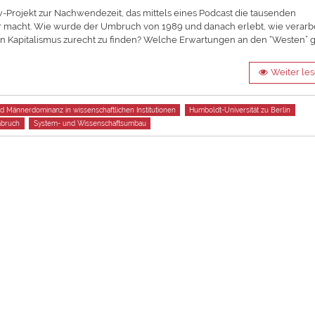
w-Projekt zur Nachwendezeit, das mittels eines Podcast die tausenden
macht. Wie wurde der Umbruch von 1989 und danach erlebt, wie verarbe
hen Kapitalismus zurecht zu finden? Welche Erwartungen an den “Westen” 
Weiter le
d Männerdominanz in wissenschaftlichen Institutionen
Humboldt-Universität zu Berlin
mbruch
System- und Wissenschaftsumbau