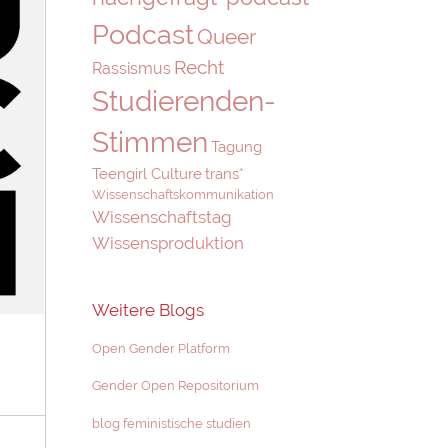
Podcast
Queer
Recht
Rassismus
Studierenden-
Stimmen
Tagung
Teengirl Culture
trans*
Wissenschaftskommunikation
Wissenschaftstag
Wissensproduktion
Weitere Blogs
Open Gender Platform
Gender Open Repositorium
blog feministische studien