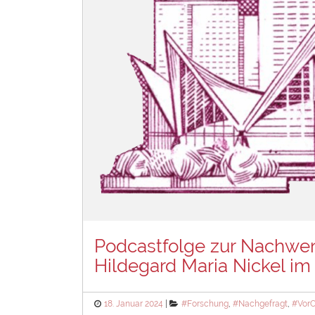
Podcastfolge zur Nachwen
Hildegard Maria Nickel i
Posted
Categories
18. Januar 2024
#Forschung
,
#Nachgefragt
,
#VorO
on