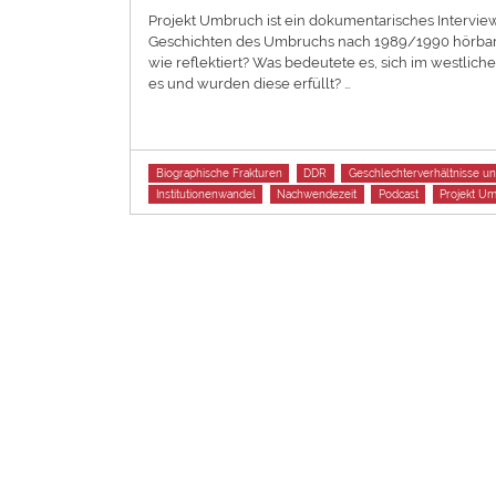
Projekt Umbruch ist ein dokumentarisches Intervie
Geschichten des Umbruchs nach 1989/1990 hörbar 
wie reflektiert? Was bedeutete es, sich im westlic
es und wurden diese erfüllt? …
Tags
Biographische Frakturen
DDR
Geschlechterverhältnisse un
Institutionenwandel
Nachwendezeit
Podcast
Projekt U