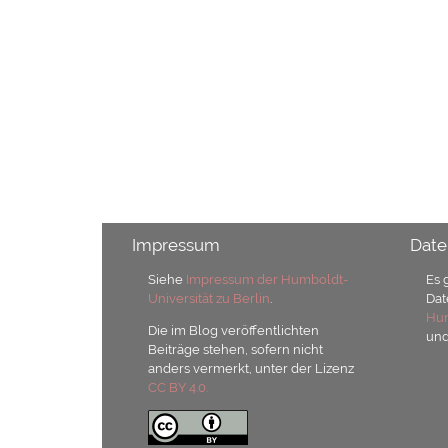
Impressum
Date
Siehe
Impressum der Humboldt-
Es 
Universität zu Berlin
.
Dat
Hum
Die im Blog veröffentlichten
un
Beiträge stehen, sofern nicht
anders vermerkt, unter der Lizenz
CC BY 4.0.