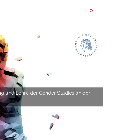
ng und Lehre der Gender Studies an der