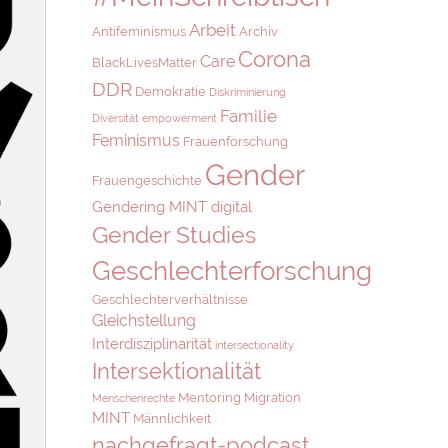
Arbeit
Antifeminismus
Archiv
Corona
Care
BlackLivesMatter
DDR
Demokratie
Diskriminierung
Familie
Diversität
empowerment
Feminismus
Frauenforschung
Gender
Frauengeschichte
Gendering MINT digital
Gender Studies
Geschlechterforschung
Geschlechterverhältnisse
Gleichstellung
Interdisziplinarität
intersectionality
Intersektionalität
Mentoring
Migration
Menschenrechte
MINT
Männlichkeit
nachgefragt-podcast