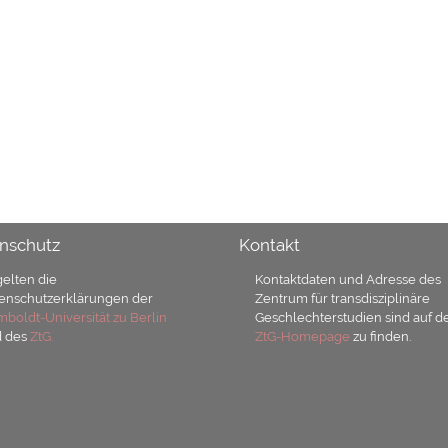
nschutz
Kontakt
gelten die
Kontaktdaten und Adresse des
enschutzerklärungen der
Zentrum für transdisziplinäre
boldt-Universität zu Berlin
Geschlechterstudien sind auf d
d des
ZtG.
ZtG-Homepage
zu finden.