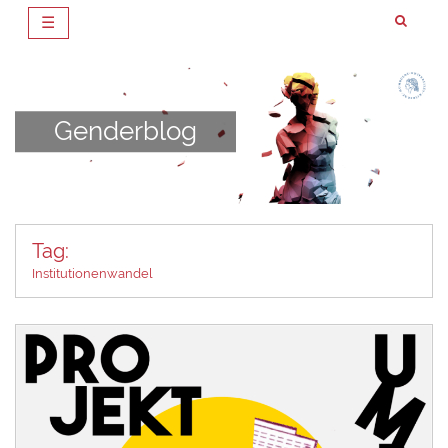
☰
Zum
Inhalt
springen
Genderblog
Tag:
Institutionenwandel