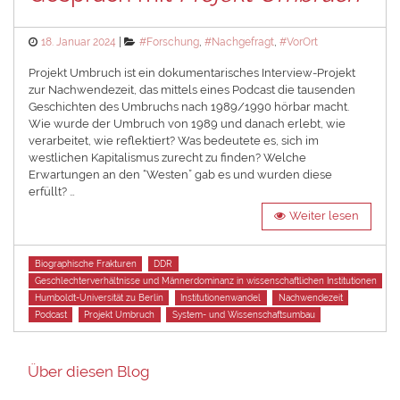
Posted
Categories
18. Januar 2024
#Forschung
,
#Nachgefragt
,
#VorOrt
on
Projekt Umbruch ist ein dokumentarisches Interview-Projekt
zur Nachwendezeit, das mittels eines Podcast die tausenden
Geschichten des Umbruchs nach 1989/1990 hörbar macht.
Wie wurde der Umbruch von 1989 und danach erlebt, wie
verarbeitet, wie reflektiert? Was bedeutete es, sich im
westlichen Kapitalismus zurecht zu finden? Welche
Erwartungen an den “Westen” gab es und wurden diese
erfüllt? …
Weiter lesen
Tags
Biographische Frakturen
DDR
Geschlechterverhältnisse und Männerdominanz in wissenschaftlichen Institutionen
Humboldt-Universität zu Berlin
Institutionenwandel
Nachwendezeit
Podcast
Projekt Umbruch
System- und Wissenschaftsumbau
Über diesen Blog