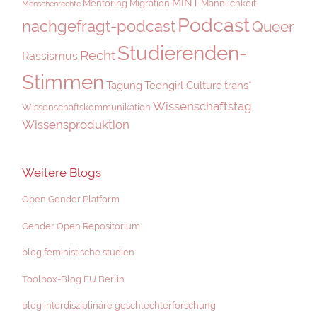
MINT
Mentoring
Migration
Männlichkeit
Menschenrechte
Podcast
nachgefragt-podcast
Queer
Studierenden-
Recht
Rassismus
Stimmen
Tagung
Teengirl Culture
trans*
Wissenschaftstag
Wissenschaftskommunikation
Wissensproduktion
Weitere Blogs
Open Gender Platform
Gender Open Repositorium
blog feministische studien
Toolbox-Blog FU Berlin
blog interdisziplinäre geschlechterforschung