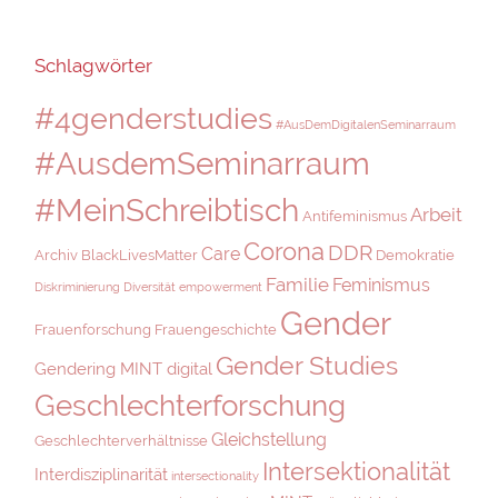
Schlagwörter
#4genderstudies
#AusDemDigitalenSeminarraum
#AusdemSeminarraum
#MeinSchreibtisch
Arbeit
Antifeminismus
Corona
DDR
Care
Archiv
BlackLivesMatter
Demokratie
Familie
Feminismus
Diskriminierung
Diversität
empowerment
Gender
Frauenforschung
Frauengeschichte
Gender Studies
Gendering MINT digital
Geschlechterforschung
Gleichstellung
Geschlechterverhältnisse
Intersektionalität
Interdisziplinarität
intersectionality