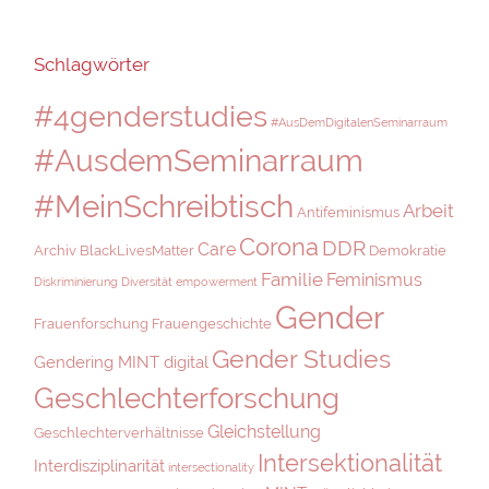
Schlagwörter
#4genderstudies
#AusDemDigitalenSeminarraum
#AusdemSeminarraum
#MeinSchreibtisch
Arbeit
Antifeminismus
Corona
DDR
Care
Archiv
BlackLivesMatter
Demokratie
Familie
Feminismus
Diskriminierung
Diversität
empowerment
Gender
Frauenforschung
Frauengeschichte
Gender Studies
Gendering MINT digital
Geschlechterforschung
Gleichstellung
Geschlechterverhältnisse
Intersektionalität
Interdisziplinarität
intersectionality