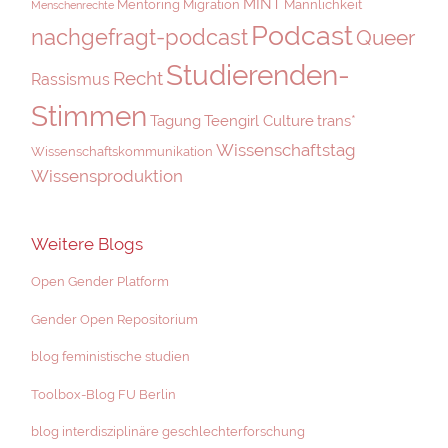
MINT
Mentoring
Migration
Männlichkeit
Menschenrechte
Podcast
nachgefragt-podcast
Queer
Studierenden-
Recht
Rassismus
Stimmen
Tagung
Teengirl Culture
trans*
Wissenschaftstag
Wissenschaftskommunikation
Wissensproduktion
Weitere Blogs
Open Gender Platform
Gender Open Repositorium
blog feministische studien
Toolbox-Blog FU Berlin
blog interdisziplinäre geschlechterforschung