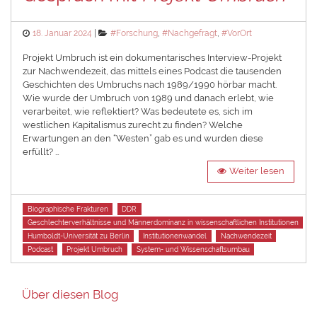
Posted
Categories
18. Januar 2024
#Forschung
,
#Nachgefragt
,
#VorOrt
on
Projekt Umbruch ist ein dokumentarisches Interview-Projekt
zur Nachwendezeit, das mittels eines Podcast die tausenden
Geschichten des Umbruchs nach 1989/1990 hörbar macht.
Wie wurde der Umbruch von 1989 und danach erlebt, wie
verarbeitet, wie reflektiert? Was bedeutete es, sich im
westlichen Kapitalismus zurecht zu finden? Welche
Erwartungen an den “Westen” gab es und wurden diese
erfüllt? …
Weiter lesen
Tags
Biographische Frakturen
DDR
Geschlechterverhältnisse und Männerdominanz in wissenschaftlichen Institutionen
Humboldt-Universität zu Berlin
Institutionenwandel
Nachwendezeit
Podcast
Projekt Umbruch
System- und Wissenschaftsumbau
Über diesen Blog