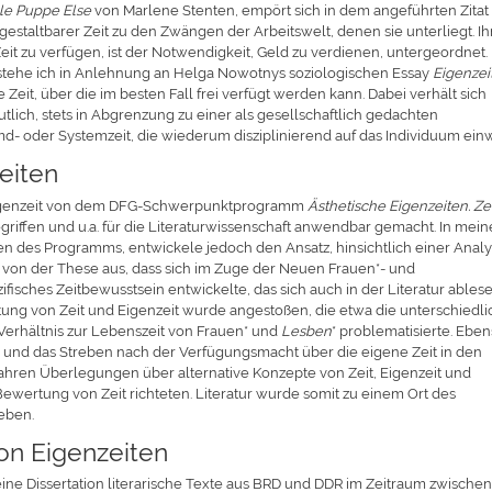
le Puppe Else
von Marlene Stenten, empört sich in dem angeführten Zitat
gestaltbarer Zeit zu den Zwängen der Arbeitswelt, denen sie unterliegt. Ih
eit zu verfügen, ist der Notwendigkeit, Geld zu verdienen, untergeordnet.
erstehe ich in Anlehnung an Helga Nowotnys soziologischen Essay
Eigenzei
eit, über die im besten Fall frei verfügt werden kann. Dabei verhält sich
tlich, stets in Abgrenzung zu einer als gesellschaftlich gedachten
d- oder Systemzeit, die wiederum disziplinierend auf das Individuum einw
eiten
r Eigenzeit von dem DFG-Schwerpunktprogramm
Ästhetische Eigenzeiten. Ze
griffen und u.a. für die Literaturwissenschaft anwendbar gemacht. In mei
iten des Programms, entwickele jedoch den Ansatz, hinsichtlich einer Anal
he von der These aus, dass sich im Zuge der Neuen Frauen*- und
isches Zeitbewusstsein entwickelte, das sich auch in der Literatur ables
utung von Zeit und Eigenzeit wurde angestoßen, die etwa die unterschiedl
Verhältnis zur Lebenszeit von Frauen* und
Lesben
* problematisierte. Ebe
und das Streben nach der Verfügungsmacht über die eigene Zeit in den
ahren Überlegungen über alternative Konzepte von Zeit, Eigenzeit und
wertung von Zeit richteten. Literatur wurde somit zu einem Ort des
eben.
von Eigenzeiten
e Dissertation literarische Texte aus BRD und DDR im Zeitraum zwische