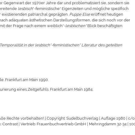
der Gegenwart der 1970er Jahre dar und problematisiert sie, sondern sie
bereitende
lesbisch
*-feministische* Eigenzeiten und mögliche spezifisch
r existierenden patriarchal geprägten.
Puppe Else
eröffnet heutigen
nach adäquaten ästhetischen Darstellungsformen, die sich noch vor der
it der Frage nach einem weiblich*-
lesbischen*
Blick beschäftigten.
 Temporalität in der lesbisch*-feministischen* Literatur des geteilten
e. Frankfurt am Main 1990.
rierung eines Zeitgefühls. Frankfurt am Main 1984.
e Rechte vorbehalten! | Copyright: Sudelbuchverlag | Auflage 1980 | c/o 
ruck: Contrast | Vertrieb: Frauenbuchvertrieb GmbH | Mehringdamm 32-34 | 10