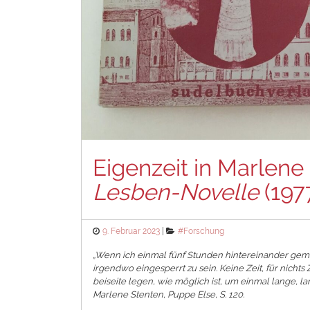
Eigenzeit in Marlen
Lesben-Novelle
(197
Posted
Categories
9. Februar 2023
#Forschung
on
„Wenn ich einmal fünf Stunden hintereinander gemal
irgendwo eingesperrt zu sein. Keine Zeit, für nich
beiseite legen, wie möglich ist, um einmal lange, lan
Marlene Stenten, Puppe Else, S. 120.