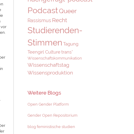
en
Podcast
Queer
e
ie
Recht
Rassismus
n
 vor
Studierenden-
en.
Stimmen
Tagung
Teengirl Culture
trans*
ber
Wissenschaftskommunikation
Wissenschaftstag
in
Wissensproduktion
Weitere Blogs
r
Open Gender Platform
Gender Open Repositorium
0er
blog feministische studien
der