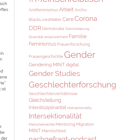
sich
Arbeit
rftes
Antifeminismus
Archiv
Corona
Care
BlackLivesMatter
DDR
Demokratie
Diskriminierung
Familie
Diversität
empowerment
e
Feminismus
Frauenforschung
Gender
 in
Frauengeschichte
en
Gendering MINT digital
nd
Gender Studies
rene
Geschlechterforschung
rte“
ist.
Geschlechterverhältnisse
Gleichstellung
Interdisziplinarität
intersectionality
Intersektionalität
Mentoring
Migration
Menschenrechte
e
MINT
Männlichkeit
die
nachgefragt-podcast
 der