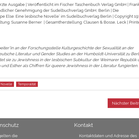
zte Ausgabe | Veröffentlicht im Fischer Taschenbuch Verlag GmbH | Frank
ndlicher Genehmigung der Sudelbuchverlag GmbH, Berlin | Die
pe Else. Eine lesbische Novelle‘ im Sudelbuchverlag Berlin | Copyright 19
ung: Susanne Berner | Gesamtherstellung: Clausen & Bosse, Leck | Print
rbeiter*in an der Forschungsstelle Kulturgeschichte der Sexualität an der
 Deutsche Literatur und Gender Studies an der Humboldt-Universität zu Berl
itet sie zu Jewishness in der lesbischen Subkultur der Weimarer Republik
und Esther als Chiffren für queere Jewishness in der Literatur fungierten.
Novelle
Temporalität
Nächster Beit
nschutz
Kontakt
gelten die
Kontaktdaten und Adresse des