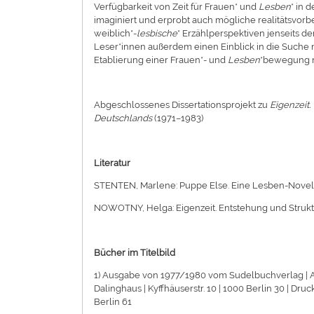
Verfügbarkeit von Zeit für Frauen* und
Lesben
* in 
imaginiert und erprobt auch mögliche realitätsvor
weiblich*-
lesbische
* Erzählperspektiven jenseits de
Leser*innen außerdem einen Einblick in die Suche 
Etablierung einer Frauen*- und
Lesben
*bewegung m
Abgeschlossenes Dissertationsprojekt zu
Eigenzeit.
Deutschlands
(1971–1983)
Literatur
STENTEN, Marlene: Puppe Else. Eine Lesben-Novell
NOWOTNY, Helga: Eigenzeit. Entstehung und Struktu
Bücher im Titelbild
1) Ausgabe von 1977/1980 vom Sudelbuchverlag | All
Dalinghaus | Kyffhäuserstr. 10 | 1000 Berlin 30 | D
Berlin 61