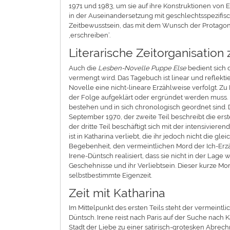
1971 und 1983, um sie auf ihre Konstruktionen von E
in der Auseinandersetzung mit geschlechtsspezifis
Zeitbewusstsein, das mit dem Wunsch der Protagonis
‚erschreiben‘.
Literarische Zeitorganisatio
Auch die
Lesben-Novelle
Puppe Else
bedient sich 
vermengt wird. Das Tagebuch ist linear und reflekt
Novelle eine nicht-lineare Erzählweise verfolgt. Zu 
der Folge aufgeklärt oder ergründet werden muss.
bestehen und in sich chronologisch geordnet sind. D
September 1970, der zweite Teil beschreibt die ers
der dritte Teil beschäftigt sich mit der intensiviere
ist in Katharina verliebt, die ihr jedoch nicht die 
Begebenheit, den vermeintlichen Mord der Ich-Erzähle
Irene-Düntsch realisiert, dass sie nicht in der Lage 
Geschehnisse und ihr Verliebtsein. Dieser kurze M
selbstbestimmte Eigenzeit.
Zeit mit Katharina
Im Mittelpunkt des ersten Teils steht der vermeintl
Düntsch. Irene reist nach Paris auf der Suche nach Ka
Stadt der Liebe zu einer satirisch-grotesken Abre