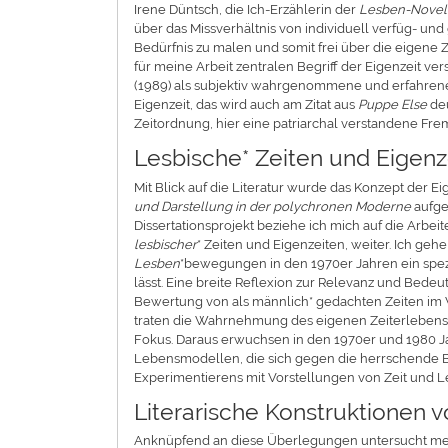
Irene Düntsch, die Ich-Erzählerin der
Lesben-Novel
über das Missverhältnis von individuell verfüg- und 
Bedürfnis zu malen und somit frei über die eigene Z
für meine Arbeit zentralen Begriff der Eigenzeit v
(1989) als subjektiv wahrgenommene und erfahrene Z
Eigenzeit, das wird auch am Zitat aus
Puppe Else
deu
Zeitordnung, hier eine patriarchal verstandene Frem
Lesbische* Zeiten und Eigenz
Mit Blick auf die Literatur wurde das Konzept de
und Darstellung in der polychronen Moderne
aufge
Dissertationsprojekt beziehe ich mich auf die Arbe
lesbischer
* Zeiten und Eigenzeiten, weiter. Ich ge
Lesben
*bewegungen in den 1970er Jahren ein spezif
lässt. Eine breite Reflexion zur Relevanz und Bede
Bewertung von als männlich* gedachten Zeiten im 
traten die Wahrnehmung des eigenen Zeiterlebens 
Fokus. Daraus erwuchsen in den 1970er und 1980 J
Lebensmodellen, die sich gegen die herrschende Be
Experimentierens mit Vorstellungen von Zeit und L
Literarische Konstruktionen 
Anknüpfend an diese Überlegungen untersucht mein