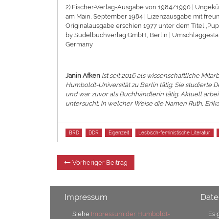
2) Fischer-Verlag-Ausgabe von 1984/1990 | Ungekür
am Main, September 1984 | Lizenzausgabe mit freu
Originalausgabe erschien 1977 unter dem Titel ‚Pup
by Sudelbuchverlag GmbH, Berlin | Umschlaggestalt
Germany
Janin Afken
ist seit 2016 als wissenschaftliche Mita
Humboldt-Universität zu Berlin tätig. Sie studierte
und war zuvor als Buchhändlerin tätig. Aktuell arbe
untersucht, in welcher Weise die Namen Ruth, Erika 
Tags
BRD
DDR
Eigenzeit
Lesbisch-feministische Literatur
Beitragsnavigation
Vorheriger
Vorheriger Beitrag
Beitrag:
Impressum
Date
Siehe
Impressum der Humboldt-
Es 