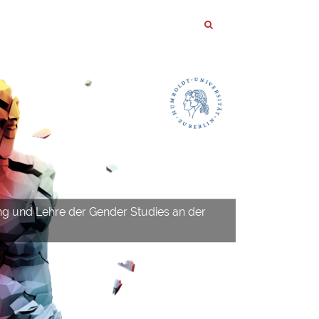
ng und Lehre der Gender Studies an der