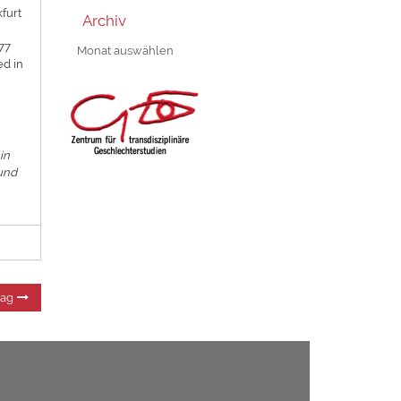
furt
Archiv
Archiv
77
ed in
in
 und
Nächster
rag
Beitrag: