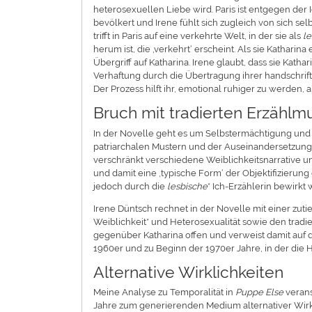
heterosexuellen Liebe wird. Paris ist entgegen de
bevölkert und Irene fühlt sich zugleich von sich 
trifft in Paris auf eine verkehrte Welt, in der sie als
l
herum ist, die ‚verkehrt‘ erscheint. Als sie Kathari
Übergriff auf Katharina. Irene glaubt, dass sie Kathar
Verhaftung durch die Übertragung ihrer handschri
Der Prozess hilft ihr, emotional ruhiger zu werden, 
Bruch mit tradierten Erzählm
In der Novelle geht es um Selbstermächtigung und 
patriarchalen Mustern und der Auseinandersetzung 
verschränkt verschiedene Weiblichkeitsnarrative un
und damit eine ‚typische Form‘ der Objektifizierung 
jedoch durch die
lesbische
* Ich-Erzählerin bewirkt 
Irene Düntsch rechnet in der Novelle mit einer zut
Weiblichkeit* und Heterosexualität sowie den tradie
gegenüber Katharina offen und verweist damit auf d
1960er und zu Beginn der 1970er Jahre, in der die Ha
Alternative Wirklichkeiten
Meine Analyse zu Temporalität in
Puppe Else
verans
Jahre zum generierenden Medium alternativer Wirkli