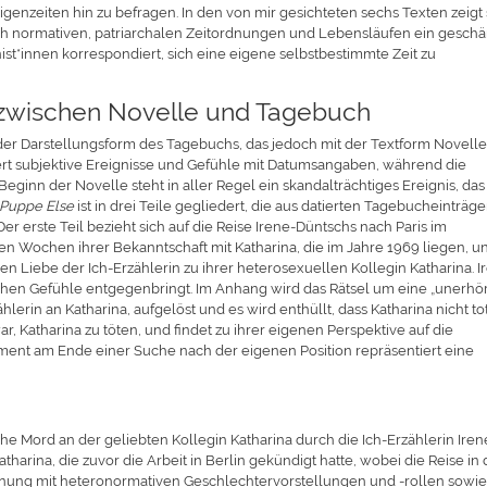
igenzeiten hin zu befragen. In den von mir gesichteten sechs Texten zeigt 
ch normativen, patriarchalen Zeitordnungen und Lebensläufen ein geschä
t*innen korrespondiert, sich eine eigene selbstbestimmte Zeit zu
n zwischen Novelle und Tagebuch
der Darstellungsform des Tagebuchs, das jedoch mit der Textform Novell
iert subjektive Ereignisse und Gefühle mit Datumsangaben, während die
Beginn der Novelle steht in aller Regel ein skandalträchtiges Ereignis, das
Puppe Else
ist in drei Teile gegliedert, die aus datierten Tagebucheinträg
er erste Teil bezieht sich auf die Reise Irene-Düntschs nach Paris im
ten Wochen ihrer Bekanntschaft mit Katharina, die im Jahre 1969 liegen, u
nden Liebe der Ich-Erzählerin zu ihrer heterosexuellen Kollegin Katharina. I
gleichen Gefühle entgegenbringt. Im Anhang wird das Rätsel um eine „unerhö
rin an Katharina, aufgelöst und es wird enthüllt, dass Katharina nicht tot 
war, Katharina zu töten, und findet zu ihrer eigenen Perspektive auf die
oment am Ende einer Suche nach der eigenen Position repräsentiert eine
iche Mord an der geliebten Kollegin Katharina durch die Ich-Erzählerin Iren
tharina, die zuvor die Arbeit in Berlin gekündigt hatte, wobei die Reise in 
chnung mit heteronormativen Geschlechtervorstellungen und -rollen sowie