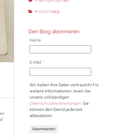
#Nachgefragt
(18)
#VorOrt
(103)
Den Blog abonnieren
Name
E-Mail
*
Wir halten Ihre Daten vertraulich! Für
weitere Informationen, lesen Sie
unsere vollständigen
Datenschutzbestimmungen
. Sie
können den Dienst jederzeit
en
abbestellen.
ld