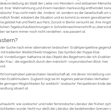
r Idealvorstellung als Stadt der Liebe von Monstern und seltsamen Mensch
selbst, ihrer Wahrnehmung und ihrem Handeln merkwürdig entfremdet. Iren
esbische
* Frau nicht mehr die ‚Andere‘ ist, sondern es die Gesellschaft um s
na endlich findet, eskaliert die Situation und es kommt zu einem gewaltsame
ina getötet hat und flieht aus Paris. Zurück in Berlin versucht sie, ihre Angst
ftlichen Tagebuchaufzeichnungen in Schreibmaschinenschrift zu überwind
aber sie kann immer noch nicht verstehen, was passiert ist.
ustern?
der Suche nach einer alternativen lesbischen* Erzählperspektive gegenü
mit tradierten Weiblichkeits*imagines. Das Symbol der Puppe Else
d -Vvrstellungen. Katharina ist das Objekt des Begehrens der Ich-Erzähler
der Frau*, die eigentlich durch den männlich*-voyeuristischen Blick, hier
wird.
iefst homophoben patriarchalen Gesellschaft ab, mit deren Vorstellung von
rten Erzählmustern. Zugleich legt sie ihr eigenes patriarchales Verhalten
ie geringen Möglichkeiten für weiblich*-
lesbische
* Perspektiven Ende de
ndlung situiert ist.
chaulicht, wie
lesbische
* und/oder feministische Literatur der frühen 197
chkeiten wurde: Nicht nur stellt die Literatur die bestehenden Grenzen 