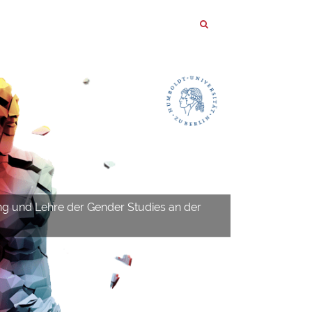
ng und Lehre der Gender Studies an der