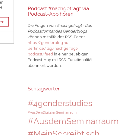
en
Podcast #nachgefragt via
ld
Podcast-App hören
sen
Die Folgen von
#nachgefragt - Das
Podcastformat des Genderblogs
können mithilfe des RSS-Feeds
https://genderblog.hu-
berlin.de/tag/nachgefragt-
podcast/feed
in einer beliebigen
Podcast-App mit RSS-Funktionalität
abonniert werden.
Schlagwörter
#4genderstudies
#AusDemDigitalenSeminarraum
#AusdemSeminarraum
#MeinSchreibtisch