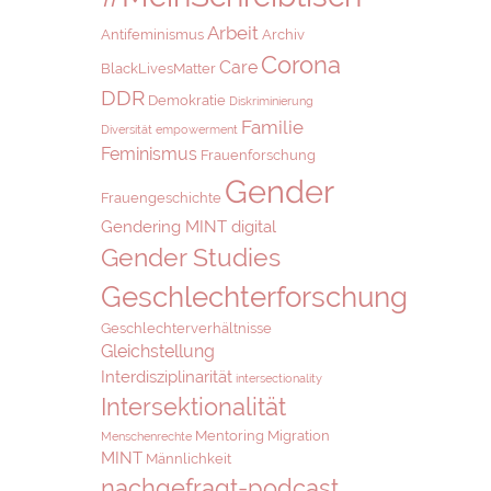
Arbeit
Antifeminismus
Archiv
Corona
Care
BlackLivesMatter
DDR
Demokratie
Diskriminierung
Familie
Diversität
empowerment
Feminismus
Frauenforschung
Gender
Frauengeschichte
Gendering MINT digital
Gender Studies
Geschlechterforschung
Geschlechterverhältnisse
Gleichstellung
Interdisziplinarität
intersectionality
Intersektionalität
Mentoring
Migration
Menschenrechte
MINT
Männlichkeit
nachgefragt-podcast