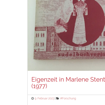
Eigenzeit in Marlene Ste
(1977)
Posted
Categories
9. Februar 2023
#Forschung
on