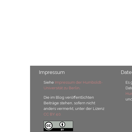
Impressum
Date
Siehe
Impressum der Humboldt-
Es 
Universität zu Berlin
.
Dat
Hum
Die im Blog veröffentlichten
un
Beiträge stehen, sofern nicht
anders vermerkt, unter der Lizenz
CC BY 4.0.