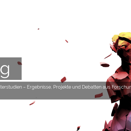
og
hterstudien – Ergebnisse, Projekte und Debatten aus Forschu