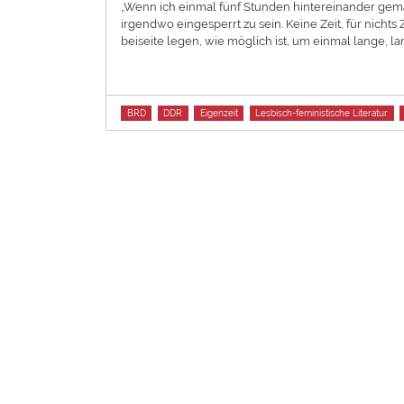
„Wenn ich einmal fünf Stunden hintereinander gemal
irgendwo eingesperrt zu sein. Keine Zeit, für nich
beiseite legen, wie möglich ist, um einmal lange, la
Tags
BRD
DDR
Eigenzeit
Lesbisch-feministische Literatur