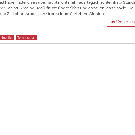
t habe, halte ich es überhaupt nicht mehr aus, täglich achteinhalb Stund
ts Zeit! Ich muß meine Bedürfnisse überprüfen und abbauen, dann soviel Ge
nge Zeit ohne Arbeit, ganz frei zu leben.“ Marlene Stenten, …
Weiter le
Novelle
Temporalität