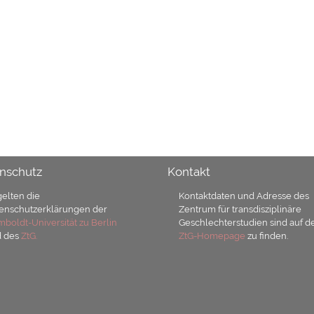
nschutz
Kontakt
gelten die
Kontaktdaten und Adresse des
enschutzerklärungen der
Zentrum für transdisziplinäre
boldt-Universität zu Berlin
Geschlechterstudien sind auf d
d des
ZtG.
ZtG-Homepage
zu finden.