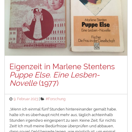
Eigenzeit in Marlene Stentens
Puppe Else. Eine Lesben-
Novelle
(1977)
Posted
Categories
9. Februar 2023
#Forschung
on
„Wenn ich einmal fünf Stunden hintereinander gemalt habe,
halte ich es überhaupt nicht mehr aus, täglich achteinhalb
Stunden irgendwo eingesperrt zu sein. Keine Zeit, für nichts
Zeit! Ich muß meine Bedürfnisse überprüfen und abbauen,
dann soviel Geld beiseite legen, wie möglich ist, um einmal