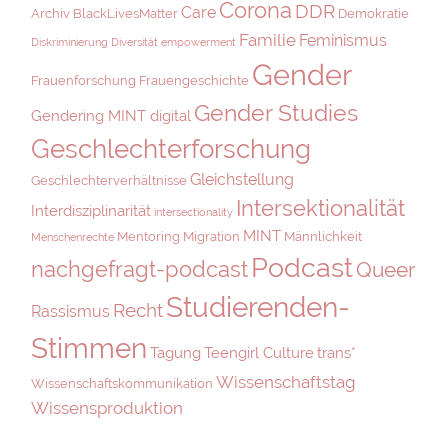
Corona
DDR
Care
Archiv
BlackLivesMatter
Demokratie
Familie
Feminismus
Diskriminierung
Diversität
empowerment
Gender
Frauenforschung
Frauengeschichte
Gender Studies
Gendering MINT digital
Geschlechterforschung
Gleichstellung
Geschlechterverhältnisse
Intersektionalität
Interdisziplinarität
intersectionality
MINT
Mentoring
Migration
Männlichkeit
Menschenrechte
Podcast
nachgefragt-podcast
Queer
Studierenden-
Recht
Rassismus
Stimmen
Tagung
Teengirl Culture
trans*
Wissenschaftstag
Wissenschaftskommunikation
Wissensproduktion