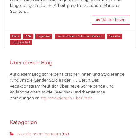
lange, lange Zeit ohne Arbeit, ganz frei zu leben.“ Marlene
Stenten, …
Weiter lesen
Tags
BRD
DDR
Eigenzeit
Lesbisch-feministische Literatur
Novelle
Temporalität
Über diesen Blog
Auf diesem Blog schreiben Forscher*innen und Studierende
rund um die Gender Studies der HU Berlin. Das
Redaktionsteam freut sich über neue Schreibende und
Kollaborationen sowie Feedback und thematische
Anregungen an
ztg-redaktion@hu-berlin.de
.
Kategorien
#AusdemSeminarraum
(62)