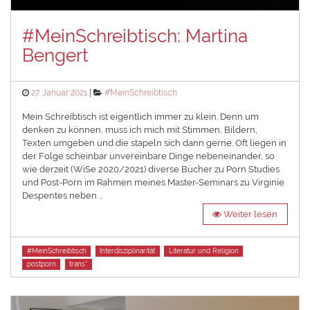
#MeinSchreibtisch: Martina
Bengert
Posted
Categories
27. Januar 2021
#MeinSchreibtisch
on
Mein Schreibtisch ist eigentlich immer zu klein. Denn um
denken zu können, muss ich mich mit Stimmen, Bildern,
Texten umgeben und die stapeln sich dann gerne. Oft liegen in
der Folge scheinbar unvereinbare Dinge nebeneinander, so
wie derzeit (WiSe 2020/2021) diverse Bücher zu Porn Studies
und Post-Porn im Rahmen meines Master-Seminars zu Virginie
Despentes neben …
Weiter lesen
Tags
#MeinSchreibtisch
Interdisziplinarität
Literatur und Religion
postporn
trans*