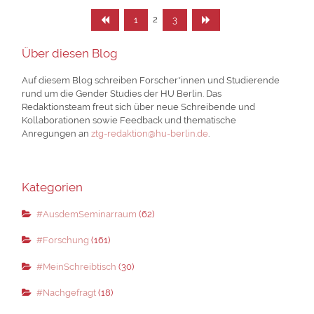
Seitennummerierung
Seite
Seite
Seite
2
1
3
der
Über diesen Blog
Beiträge
Auf diesem Blog schreiben Forscher*innen und Studierende
rund um die Gender Studies der HU Berlin. Das
Redaktionsteam freut sich über neue Schreibende und
Kollaborationen sowie Feedback und thematische
Anregungen an
ztg-redaktion@hu-berlin.de
.
Kategorien
#AusdemSeminarraum
(62)
#Forschung
(161)
#MeinSchreibtisch
(30)
#Nachgefragt
(18)