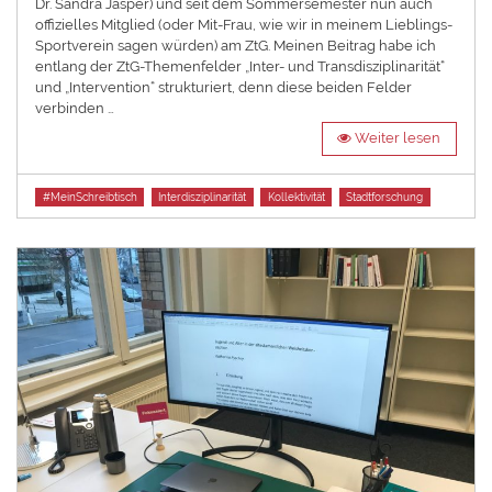
Dr. Sandra Jasper) und seit dem Sommersemester nun auch
offizielles Mitglied (oder Mit-Frau, wie wir in meinem Lieblings-
Sportverein sagen würden) am ZtG. Meinen Beitrag habe ich
entlang der ZtG-Themenfelder „Inter- und Transdisziplinarität“
und „Intervention“ strukturiert, denn diese beiden Felder
verbinden …
Weiter lesen
Tags
#MeinSchreibtisch
Interdisziplinarität
Kollektivität
Stadtforschung