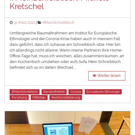
Kretschel
Posted
Categories
31. März 2021
#MeinSchreibtisch
on
Umfangreiche Baumaßnahmen am Institut für Europäische
Ethnologie und die Corona-Krise haben auch in meinem Fall
dazu geführt, dass ich zuhause am Schreibtisch sitze. Hier bin
ich allerdings nicht alleine. Wenn meine Partnerin ihre Home-
Office-Tage hat, muss ich weichen, alles zusammenräumen, an
den Küchentisch umziehen oder aufs Sofa. Mein Schreibtisch
befindet sich so im steten Wechsel, …
Weiter lesen
Tags
#MeinSchreibtisch
Barrierefreiheit
Corona
Europäische Ethnologie
Forschung
Mittelbau
Rechtsmobilisierung