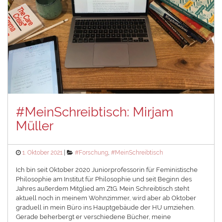
#MeinSchreibtisch: Mirjam
Müller
Posted
Categories
1. Oktober 2021
#Forschung
,
#MeinSchreibtisch
on
Ich bin seit Oktober 2020 Juniorprofessorin für Feministische
Philosophie am Institut für Philosophie und seit Beginn des
Jahres außerdem Mitglied am ZtG. Mein Schreibtisch steht
aktuell noch in meinem Wohnzimmer, wird aber ab Oktober
graduell in mein Büro ins Hauptgebäude der HU umziehen.
Gerade beherbergt er verschiedene Bücher, meine