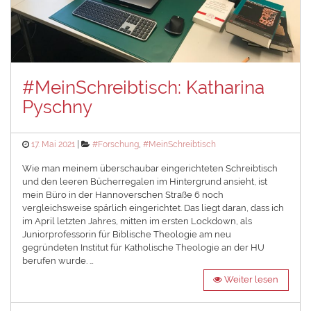
#MeinSchreibtisch: Katharina
Pyschny
Posted
Categories
17. Mai 2021
#Forschung
,
#MeinSchreibtisch
on
Wie man meinem überschaubar eingerichteten Schreibtisch
und den leeren Bücherregalen im Hintergrund ansieht, ist
mein Büro in der Hannoverschen Straße 6 noch
vergleichsweise spärlich eingerichtet. Das liegt daran, dass ich
im April letzten Jahres, mitten im ersten Lockdown, als
Juniorprofessorin für Biblische Theologie am neu
gegründeten Institut für Katholische Theologie an der HU
berufen wurde. …
Weiter lesen