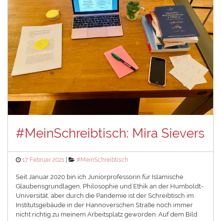
#MeinSchreibtisch: Mira Sievers
Posted
Categories
17. Februar 2021
#MeinSchreibtisch
on
Seit Januar 2020 bin ich Juniorprofessorin für Islamische
Glaubensgrundlagen, Philosophie und Ethik an der Humboldt-
Universität, aber durch die Pandemie ist der Schreibtisch im
Institutsgebäude in der Hannoverschen Straße noch immer
nicht richtig zu meinem Arbeitsplatz geworden. Auf dem Bild