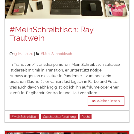
#MeinSchreibtisch: Ray
Trautwein
Posted
Categories
13. Mai 2020
#MeinSchreibtisch
on
In Transition / ‚transdisziplinieren‘ Mein Schreibtisch zuhause
ist derzeit mit mir in Transition, er unterstützt nötige
Anpassungen an die aktuelle Pandemie – zumindest ein
bisschen. Das heißt, er variiert fast täglich in Farbe und Fülle,
was auch davon abhängig ist, ob ich ihn aufräume oder eher
zumülle. Er gibt mir Kontrolle und Halt vor allem …
Weiter lesen
Tags
#MeinSchreibtisch
Geschlechterforschung
Recht