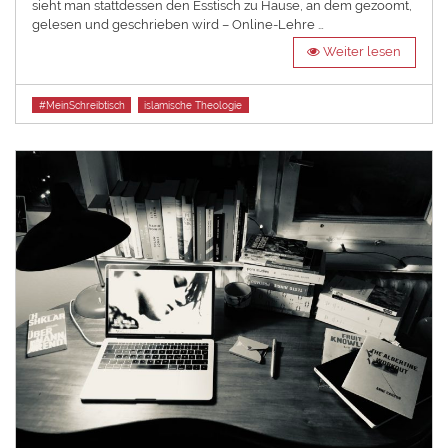
sieht man stattdessen den Esstisch zu Hause, an dem gezoomt,
gelesen und geschrieben wird – Online-Lehre …
Weiter lesen
Tags
#MeinSchreibtisch
islamische Theologie