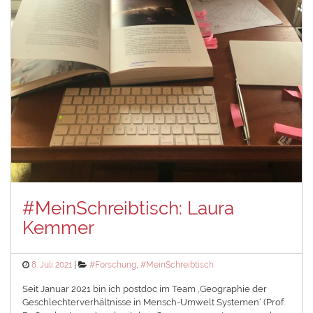
#MeinSchreibtisch: Laura
Kemmer
Posted
Categories
8. Juli 2021
#Forschung
,
#MeinSchreibtisch
on
Seit Januar 2021 bin ich postdoc im Team ‚Geographie der
Geschlechterverhältnisse in Mensch-Umwelt Systemen‘ (Prof.