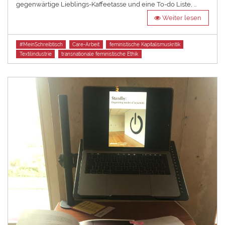
gegenwärtige Lieblings-Kaffeetasse und eine To-do Liste, …
Weiter lesen
Tags
#MeinSchreibtisch
Care-Arbeit
feministische Kapitalismuskritik
Textilindustrie
transnationale feministische Ethik