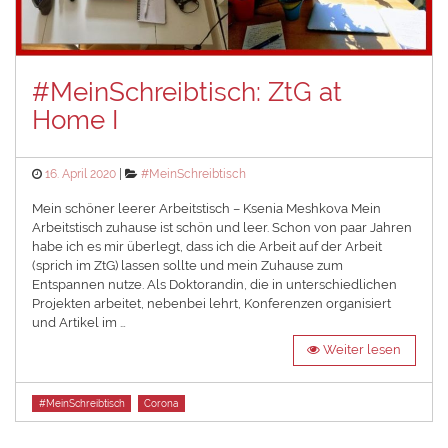
#MeinSchreibtisch: ZtG at
Home I
Posted
Categories
16. April 2020
#MeinSchreibtisch
on
Mein schöner leerer Arbeitstisch – Ksenia Meshkova Mein
Arbeitstisch zuhause ist schön und leer. Schon von paar Jahren
habe ich es mir überlegt, dass ich die Arbeit auf der Arbeit
(sprich im ZtG) lassen sollte und mein Zuhause zum
Entspannen nutze. Als Doktorandin, die in unterschiedlichen
Projekten arbeitet, nebenbei lehrt, Konferenzen organisiert
und Artikel im …
Weiter lesen
Tags
#MeinSchreibtisch
Corona