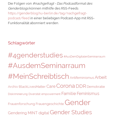
Die Folgen von
#nachgefragt - Das Podcastformat des
Genderblogs
können mithilfe des RSS-Feeds
https://genderblog.hu-berlin.de/tag/nachgefragt-
podcast/feed
in einer beliebigen Podcast-App mit RSS-
Funktionalität abonniert werden.
Schlagwörter
#4genderstudies
#AusDemDigitalenSeminarraum
#AusdemSeminarraum
#MeinSchreibtisch
Arbeit
Antifeminismus
Corona
DDR
Care
Archiv
BlackLivesMatter
Demokratie
Familie
Feminismus
Diskriminierung
Diversität
empowerment
Gender
Frauenforschung
Frauengeschichte
Gender Studies
Gendering MINT digital