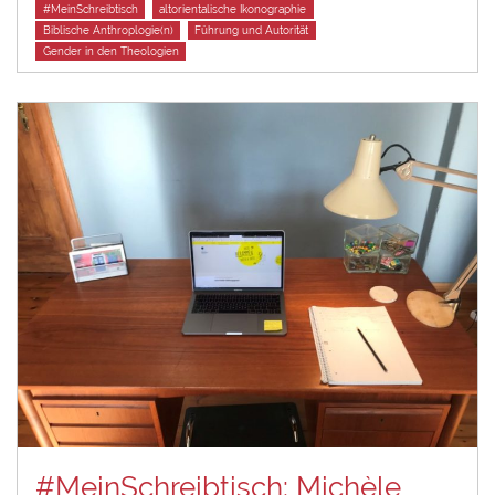
Tags
#MeinSchreibtisch
altorientalische Ikonographie
Biblische Anthroplogie(n)
Führung und Autorität
Gender in den Theologien
#MeinSchreibtisch: Michèle