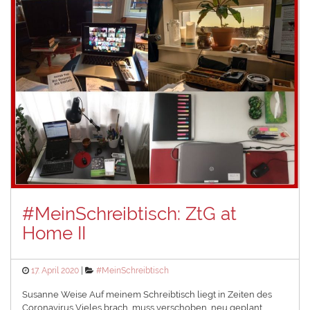
#MeinSchreibtisch: ZtG at
Home II
Posted
Categories
17. April 2020
#MeinSchreibtisch
on
Susanne Weise Auf meinem Schreibtisch liegt in Zeiten des
Coronavirus Vieles brach, muss verschoben, neu geplant,