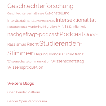
Geschlechterforschung
Gleichstellung
Geschlechterverhältnisse
Intersektionalität
Interdisziplinarität
intersectionality
MINT
Mentoring
Migration
Männlichkeit
Menschenrechte
Podcast
nachgefragt-podcast
Queer
Studierenden-
Recht
Rassismus
Stimmen
Tagung
Teengirl Culture
trans*
Wissenschaftstag
Wissenschaftskommunikation
Wissensproduktion
Weitere Blogs
Open Gender Platform
Gender Open Repositorium