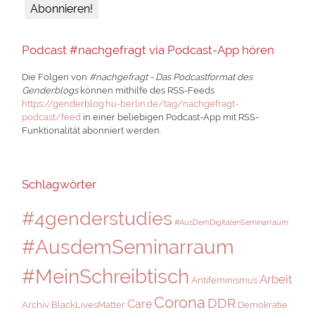
Podcast #nachgefragt via Podcast-App hören
Die Folgen von
#nachgefragt - Das Podcastformat des
Genderblogs
können mithilfe des RSS-Feeds
https://genderblog.hu-berlin.de/tag/nachgefragt-
podcast/feed
in einer beliebigen Podcast-App mit RSS-
Funktionalität abonniert werden.
Schlagwörter
#4genderstudies
#AusDemDigitalenSeminarraum
#AusdemSeminarraum
#MeinSchreibtisch
Arbeit
Antifeminismus
Corona
DDR
Care
Archiv
BlackLivesMatter
Demokratie