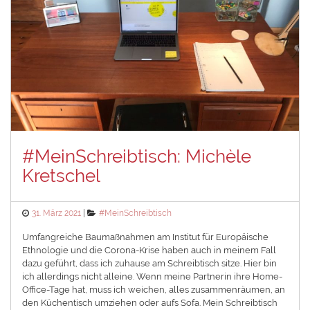
#MeinSchreibtisch: Michèle
Kretschel
Posted
Categories
31. März 2021
#MeinSchreibtisch
on
Umfangreiche Baumaßnahmen am Institut für Europäische
Ethnologie und die Corona-Krise haben auch in meinem Fall
dazu geführt, dass ich zuhause am Schreibtisch sitze. Hier bin
ich allerdings nicht alleine. Wenn meine Partnerin ihre Home-
Office-Tage hat, muss ich weichen, alles zusammenräumen, an
den Küchentisch umziehen oder aufs Sofa. Mein Schreibtisch