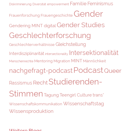
Familie
Feminismus
Diskriminierung
Diversität
empowerment
Gender
Frauenforschung
Frauengeschichte
Gender Studies
Gendering MINT digital
Geschlechterforschung
Gleichstellung
Geschlechterverhältnisse
Intersektionalität
Interdisziplinarität
intersectionality
MINT
Mentoring
Migration
Männlichkeit
Menschenrechte
Podcast
nachgefragt-podcast
Queer
Studierenden-
Recht
Rassismus
Stimmen
Tagung
Teengirl Culture
trans*
Wissenschaftstag
Wissenschaftskommunikation
Wissensproduktion
Weitere Blogs