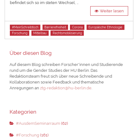
befindet sich so im steten Wechsel, …
Weiter lesen
Tags
#MeinSchreibtisch
Barrierefreiheit
Corona
Europäische Ethnologie
Forschung
Mittelbau
Rechtsmobilisierung
Über diesen Blog
Auf diesem Blog schreiben Forscher*innen und Studierende
rund um die Gender Studies der HU Berlin. Das
Redaktionsteam freut sich über neue Schreibende und
Kollaborationen sowie Feedback und thematische
Anregungen an
ztg-redaktion@hu-berlin.de
.
Kategorien
#AusdemSeminarraum
(62)
#Forschung
(161)