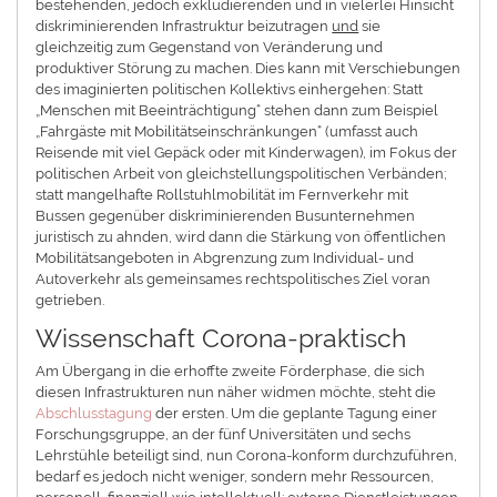
bestehenden, jedoch exkludierenden und in vielerlei Hinsicht
diskriminierenden Infrastruktur beizutragen
und
sie
gleichzeitig zum Gegenstand von Veränderung und
produktiver Störung zu machen. Dies kann mit Verschiebungen
des imaginierten politischen Kollektivs einhergehen: Statt
„Menschen mit Beeinträchtigung“ stehen dann zum Beispiel
„Fahrgäste mit Mobilitätseinschränkungen“ (umfasst auch
Reisende mit viel Gepäck oder mit Kinderwagen), im Fokus der
politischen Arbeit von gleichstellungspolitischen Verbänden;
statt mangelhafte Rollstuhlmobilität im Fernverkehr mit
Bussen gegenüber diskriminierenden Busunternehmen
juristisch zu ahnden, wird dann die Stärkung von öffentlichen
Mobilitätsangeboten in Abgrenzung zum Individual- und
Autoverkehr als gemeinsames rechtspolitisches Ziel voran
getrieben.
Wissenschaft Corona-praktisch
Am Übergang in die erhoffte zweite Förderphase, die sich
diesen Infrastrukturen nun näher widmen möchte, steht die
Abschlusstagung
der ersten. Um die geplante Tagung einer
Forschungsgruppe, an der fünf Universitäten und sechs
Lehrstühle beteiligt sind, nun Corona-konform durchzuführen,
bedarf es jedoch nicht weniger, sondern mehr Ressourcen,