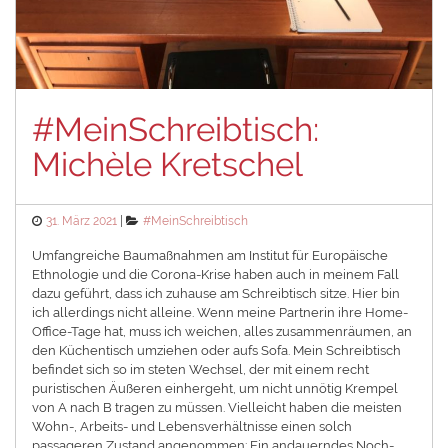
#MeinSchreibtisch:
Michèle Kretschel
Posted
Categories
31. März 2021
#MeinSchreibtisch
on
Umfangreiche Baumaßnahmen am Institut für Europäische
Ethnologie und die Corona-Krise haben auch in meinem Fall
dazu geführt, dass ich zuhause am Schreibtisch sitze. Hier bin
ich allerdings nicht alleine. Wenn meine Partnerin ihre Home-
Office-Tage hat, muss ich weichen, alles zusammenräumen, an
den Küchentisch umziehen oder aufs Sofa. Mein Schreibtisch
befindet sich so im steten Wechsel, der mit einem recht
puristischen Äußeren einhergeht, um nicht unnötig Krempel
von A nach B tragen zu müssen. Vielleicht haben die meisten
Wohn-, Arbeits- und Lebensverhältnisse einen solch
passageren Zustand angenommen: Ein andauerndes Noch-