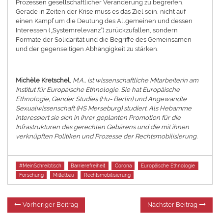
Prozessen gesellschaftlicher Veränderung zu begreifen.
Gerade in Zeiten der Krise muss es das Ziel sein, nicht auf
einen Kampf um die Deutung des Allgemeinen und dessen
Interessen („Systemrelevanz“) zurückzufallen, sondern
Formate der Solidarität und die Begriffe des Gemeinsamen
und der gegenseitigen Abhängigkeit zu stärken.
Michèle Kretschel
,
M.A., ist wissenschaftliche Mitarbeiterin am
Institut für Europäische Ethnologie. Sie hat Europäische
Ethnologie, Gender Studies (Hu- Berlin) und Angewandte
Sexualwissenschaft (HS Merseburg)
studiert. Als Hebamme
interessiert sie sich in ihrer geplanten Promotion für die
Infrastrukturen des gerechten Gebärens und die mit ihnen
verknüpften Politiken und Prozesse der Rechtsmobilisierung.
Tags
#MeinSchreibtisch
Barrierefreiheit
Corona
Europäische Ethnologie
Forschung
Mittelbau
Rechtsmobilisierung
Beitragsnavigation
Vorheriger
Nä
Vorheriger Beitrag
Nächster Beitrag
Beitrag:
Be