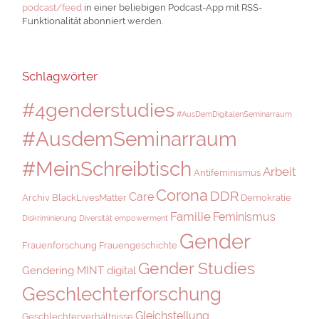
podcast/feed
in einer beliebigen Podcast-App mit RSS-
Funktionalität abonniert werden.
Schlagwörter
#4genderstudies
#AusDemDigitalenSeminarraum
#AusdemSeminarraum
#MeinSchreibtisch
Arbeit
Antifeminismus
Corona
DDR
Care
Archiv
BlackLivesMatter
Demokratie
Familie
Feminismus
Diskriminierung
Diversität
empowerment
Gender
Frauenforschung
Frauengeschichte
Gender Studies
Gendering MINT digital
Geschlechterforschung
Gleichstellung
Geschlechterverhältnisse