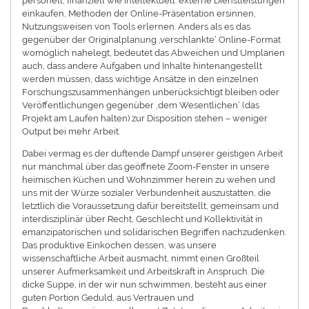
personell, finanziell wie intellektuell: externe Dienstleistungen
einkaufen, Methoden der Online-Präsentation ersinnen,
Nutzungsweisen von Tools erlernen. Anders als es das
gegenüber der Originalplanung ‚verschlankte‘ Online-Format
womöglich nahelegt, bedeutet das Abweichen und Umplanen
auch, dass andere Aufgaben und Inhalte hintenangestellt
werden müssen, dass wichtige Ansätze in den einzelnen
Forschungszusammenhängen unberücksichtigt bleiben oder
Veröffentlichungen gegenüber ‚dem Wesentlichen‘ (das
Projekt am Laufen halten) zur Disposition stehen – weniger
Output bei mehr Arbeit.
Dabei vermag es der duftende Dampf unserer geistigen Arbeit
nur manchmal über das geöffnete Zoom-Fenster in unsere
heimischen Küchen und Wohnzimmer herein zu wehen und
uns mit der Würze sozialer Verbundenheit auszustatten, die
letztlich die Voraussetzung dafür bereitstellt, gemeinsam und
interdisziplinär über Recht, Geschlecht und Kollektivität in
emanzipatorischen und solidarischen Begriffen nachzudenken.
Das produktive Einkochen dessen, was unsere
wissenschaftliche Arbeit ausmacht, nimmt einen Großteil
unserer Aufmerksamkeit und Arbeitskraft in Anspruch. Die
dicke Suppe, in der wir nun schwimmen, besteht aus einer
guten Portion Geduld, aus Vertrauen und