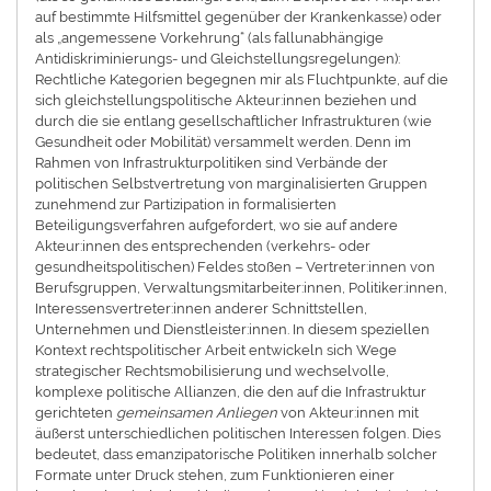
auf bestimmte Hilfsmittel gegenüber der Krankenkasse) oder
als „angemessene Vorkehrung“ (als fallunabhängige
Antidiskriminierungs- und Gleichstellungsregelungen):
Rechtliche Kategorien begegnen mir als Fluchtpunkte, auf die
sich gleichstellungspolitische Akteur:innen beziehen und
durch die sie entlang gesellschaftlicher Infrastrukturen (wie
Gesundheit oder Mobilität) versammelt werden. Denn im
Rahmen von Infrastrukturpolitiken sind Verbände der
politischen Selbstvertretung von marginalisierten Gruppen
zunehmend zur Partizipation in formalisierten
Beteiligungsverfahren aufgefordert, wo sie auf andere
Akteur:innen des entsprechenden (verkehrs- oder
gesundheitspolitischen) Feldes stoßen – Vertreter:innen von
Berufsgruppen, Verwaltungsmitarbeiter:innen, Politiker:innen,
Interessensvertreter:innen anderer Schnittstellen,
Unternehmen und Dienstleister:innen. In diesem speziellen
Kontext rechtspolitischer Arbeit entwickeln sich Wege
strategischer Rechtsmobilisierung und wechselvolle,
komplexe politische Allianzen, die den auf die Infrastruktur
gerichteten
gemeinsamen Anliegen
von Akteur:innen mit
äußerst unterschiedlichen politischen Interessen folgen. Dies
bedeutet, dass emanzipatorische Politiken innerhalb solcher
Formate unter Druck stehen, zum Funktionieren einer