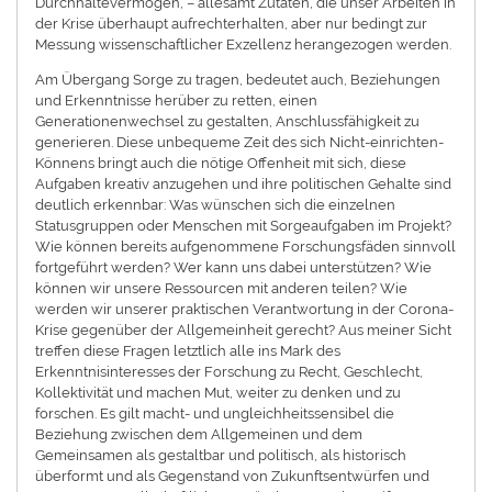
Durchhaltevermögen, – allesamt Zutaten, die unser Arbeiten in
der Krise überhaupt aufrechterhalten, aber nur bedingt zur
Messung wissenschaftlicher Exzellenz herangezogen werden.
Am Übergang Sorge zu tragen, bedeutet auch, Beziehungen
und Erkenntnisse herüber zu retten, einen
Generationenwechsel zu gestalten, Anschlussfähigkeit zu
generieren. Diese unbequeme Zeit des sich Nicht-einrichten-
Könnens bringt auch die nötige Offenheit mit sich, diese
Aufgaben kreativ anzugehen und ihre politischen Gehalte sind
deutlich erkennbar: Was wünschen sich die einzelnen
Statusgruppen oder Menschen mit Sorgeaufgaben im Projekt?
Wie können bereits aufgenommene Forschungsfäden sinnvoll
fortgeführt werden? Wer kann uns dabei unterstützen? Wie
können wir unsere Ressourcen mit anderen teilen? Wie
werden wir unserer praktischen Verantwortung in der Corona-
Krise gegenüber der Allgemeinheit gerecht? Aus meiner Sicht
treffen diese Fragen letztlich alle ins Mark des
Erkenntnisinteresses der Forschung zu Recht, Geschlecht,
Kollektivität und machen Mut, weiter zu denken und zu
forschen. Es gilt macht- und ungleichheitssensibel die
Beziehung zwischen dem Allgemeinen und dem
Gemeinsamen als gestaltbar und politisch, als historisch
überformt und als Gegenstand von Zukunftsentwürfen und