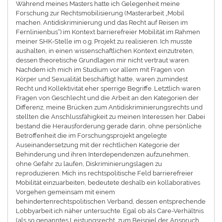
Während meines Masters hatte ich Gelegenheit meine
Forschung zur Rechtsmobilisierung (Masterarbeit „Mobil
machen. Antidiskriminierung und das Recht auf Reisen im
Fernlinienbus“) im Kontext barrierefreier Mobilität im Rahmen
meiner SHK-Stelle im o.g. Projekt zu realisieren. Ich musste
aushalten, in einen wissenschaftlichen Kontext einzutreten,
dessen theoretische Grundlagen mir nicht vertraut waren.
Nachdem ich mich im Studium vor allem mit Fragen von
Körper und Sexualität beschäftigt hatte, waren zumindest
Recht und Kollektivität eher sperrige Begriffe. Letztlich waren
Fragen von Geschlecht und die Arbeit an den Kategorien der
Differenz, meine Brücken zum Antidiskriminierungsrechts und
stellten die Anschlussfähigkeit zu meinen Interessen her. Dabei
bestand die Herausforderung gerade darin, ohne persönliche
Betroffenheit die im Forschungsprojekt angelegte
Auseinandersetzung mit der rechtlichen Kategorie der
Behinderung und ihren Interdependenzen aufzunehmen,
ohne Gefahr zu laufen, Diskriminierungslagen zu
reproduzieren. Mich ins rechtspolitische Feld barrierefreier
Mobilität einzuarbeiten, bedeutete deshalb ein kollaboratives
Vorgehen gemeinsam mit einem
behindertenrechtspolitischen Verband, dessen entsprechende
Lobbyarbeit ich näher untersuchte. Egal ob als Care-Verhältnis
(als so genanntes Leistungsrecht, zum Beispiel der Anspruch