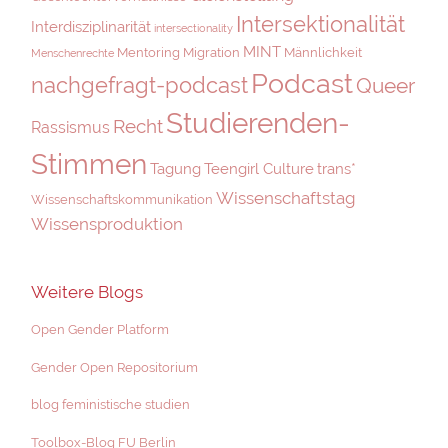
Intersektionalität
Interdisziplinarität
intersectionality
MINT
Mentoring
Migration
Männlichkeit
Menschenrechte
Podcast
nachgefragt-podcast
Queer
Studierenden-
Recht
Rassismus
Stimmen
Tagung
Teengirl Culture
trans*
Wissenschaftstag
Wissenschaftskommunikation
Wissensproduktion
Weitere Blogs
Open Gender Platform
Gender Open Repositorium
blog feministische studien
Toolbox-Blog FU Berlin