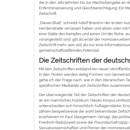
die in den Jahrzehnten bis zur Machtübergabe an di
Entkriminalisierung und Gleichberechtigung. Ein M
Zeitschrift.
„Dieses Blatt“, schreibt Adolf Brand in der ersten 
Herdenstraße verlassen haben und allein oder mit Fr
eine Stätte des Kampfes und einen Ort der Ruhe, auf
vorangestellt sind, gilt als erste der Homosexuell
Zeitschrift mehr sein soll als nur eine Informations
gemeinschaftsstiftendes Potenzial.
Die Zeitschriften der deut
Mit den Zeitschriften entstand ein neuer Veröffentl
In den Texten werden stetig Formen von Gemeinsch
gehe ich der Frage nach, wie in den literarischen
spezifischen Medialität von Zeitschriften zusamme
Der überwiegende Teil der Zeitschriften der deu
an ein männliches Publikum. Dieses Korpus umfasst 
unterscheiden sich hinsichtlich Auflagenstärke, Ers
zählen beispielsweise die wohl bekannteste Zeitsch
erschienen im Paul Steegemann Verlag), das politis
Friedrich Radszuweit sowie die
Freundschaft
(1919–
Sexualwissenschaftler und Pionier der Homosexuel