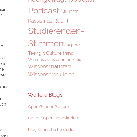
Podcast
raum
Queer
en
Recht
Rassismus
Studierenden-
Stimmen
Tagung
rt
Teengirl Culture
trans*
zial
Wissenschaftskommunikation
exte
Wissenschaftstag
ine
Wissensproduktion
iner
n aus
Weitere Blogs
r
auch
Open Gender Platform
Gender Open Repositorium
ndern
blog feministische studien
n den