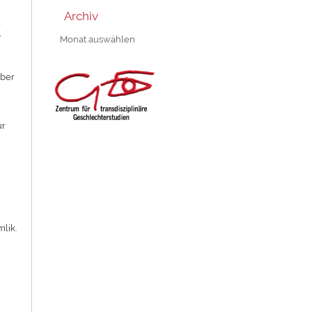
Archiv
e
Archiv
r
eber
ur
mlik.