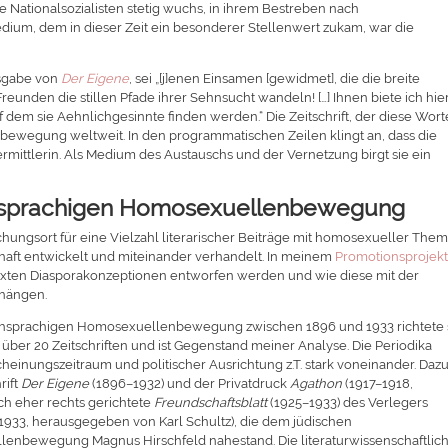
e Nationalsozialisten stetig wuchs, in ihrem Bestreben nach
edium, dem in dieser Zeit ein besonderer Stellenwert zukam, war die
Ausgabe von
Der Eigene
, sei „[j]enen Einsamen [gewidmet], die die breite
eunden die stillen Pfade ihrer Sehnsucht wandeln! […] Ihnen biete ich hie
 dem sie Aehnlichgesinnte finden werden.“ Die Zeitschrift, der diese Wort
enbewegung weltweit. In den programmatischen Zeilen klingt an, dass die
vermittlerin. Als Medium des Austauschs und der Vernetzung birgt sie ein
schsprachigen Homosexuellenbewegung
ichungsort für eine Vielzahl literarischer Beiträge mit homosexueller Thema
aft entwickelt und miteinander verhandelt. In meinem
Promotionsprojek
 Texten Diasporakonzeptionen entworfen werden und wie diese mit der
nhängen.
tschsprachigen Homosexuellenbewegung zwischen 1896 und 1933 richtete 
über 20 Zeitschriften und ist Gegenstand meiner Analyse. Die Periodika
cheinungszeitraum und politischer Ausrichtung z.T. stark voneinander. Daz
rift
Der Eigene
(1896–1932) und der Privatdruck
Agathon
(1917–1918,
ch eher rechts gerichtete
Freundschaftsblatt
(1925–1933) des Verlegers
1933, herausgegeben von Karl Schultz), die dem jüdischen
lenbewegung Magnus Hirschfeld nahestand. Die literaturwissenschaftlic