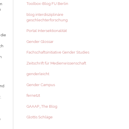
Toolbox-Blog FU Berlin
en
h
blog interdisziplinäre
geschlechterforschung
Portal Intersektionalität
 die
n
Gender Glossar
ch
Fachschaftsinitiative Gender Studies
n
n
Zeitschrift für Medienwissenschaft
genderleicht
Gender Campus
und
fernetzt
,
GAAAP_The Blog
Glottis Schläge
n