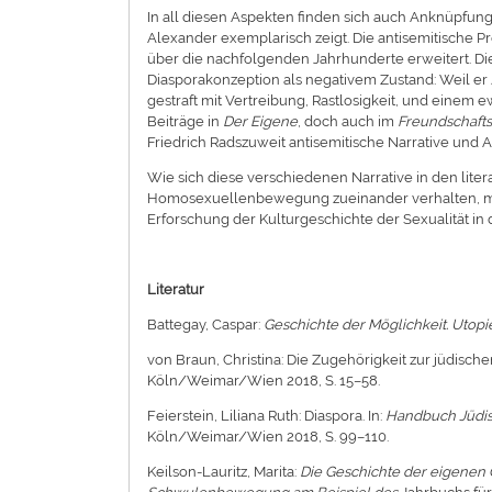
In all diesen Aspekten finden sich auch Anknüpfung
Alexander exemplarisch zeigt. Die antisemitische P
über die nachfolgenden Jahrhunderte erweitert. Die
Diasporakonzeption als negativem Zustand: Weil er 
gestraft mit Vertreibung, Rastlosigkeit, und einem 
Beiträge in
Der Eigene
, doch auch im
Freundschafts
Friedrich Radszuweit antisemitische Narrative und
Wie sich diese verschiedenen Narrative in den liter
Homosexuellenbewegung zueinander verhalten, möch
Erforschung der Kulturgeschichte der Sexualität in d
Literatur
Battegay, Caspar:
Geschichte der Möglichkeit. Utopie
von Braun, Christina: Die Zugehörigkeit zur jüdische
Köln/Weimar/Wien 2018, S. 15–58.
Feierstein, Liliana Ruth: Diaspora. In:
Handbuch Jüdis
Köln/Weimar/Wien 2018, S. 99–110.
Keilson-Lauritz, Marita:
Die Geschichte der eigenen G