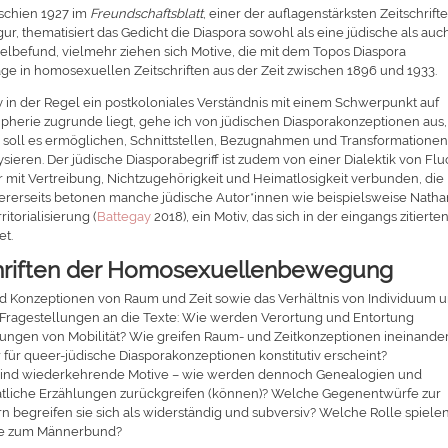
rschien 1927 im
Freundschaftsblatt
, einer der auflagenstärksten Zeitschrift
ur, thematisiert das Gedicht die Diaspora sowohl als eine jüdische als auc
zelbefund, vielmehr ziehen sich Motive, die mit dem Topos Diaspora
räge in homosexuellen Zeitschriften aus der Zeit zwischen 1896 und 1933.
in der Regel ein postkoloniales Verständnis mit einem Schwerpunkt auf
pherie zugrunde liegt, gehe ich von jüdischen Diasporakonzeptionen aus,
soll es ermöglichen, Schnittstellen, Bezugnahmen und Transformatione
ieren. Der jüdische Diasporabegriff ist zudem von einer Dialektik von Flu
 er mit Vertreibung, Nichtzugehörigkeit und Heimatlosigkeit verbunden, die
ererseits betonen manche jüdische Autor*innen wie beispielsweise Natha
torialisierung (
Battegay
2018), ein Motiv, das sich in der eingangs zitierte
et.
chriften der Homosexuellenbewegung
nd Konzeptionen von Raum und Zeit sowie das Verhältnis von Individuum 
on Fragestellungen an die Texte: Wie werden Verortung und Entortung
ibungen von Mobilität? Wie greifen Raum- und Zeitkonzeptionen ineinander
für queer-jüdische Diasporakonzeptionen konstitutiv erscheint?
s sind wiederkehrende Motive – wie werden dennoch Genealogien und
staatliche Erzählungen zurückgreifen (können)? Welche Gegenentwürfe zur
begreifen sie sich als widerständig und subversiv? Welche Rolle spiele
kte zum Männerbund?