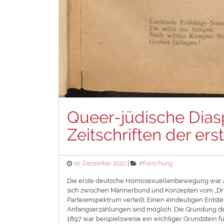
Queer-jüdische Dias
Zeitschriften der 
Posted
Categories
10. Dezember 2020
#Forschung
on
Die erste deutsche Homosexuellenbewegung war 
sich zwischen Männerbund und Konzepten vom „Drit
Parteienspektrum verteilt. Einen eindeutigen Ent
Anfangserzählungen sind möglich. Die Gründung de
1897 war beispielsweise ein wichtiger Grundstein fü