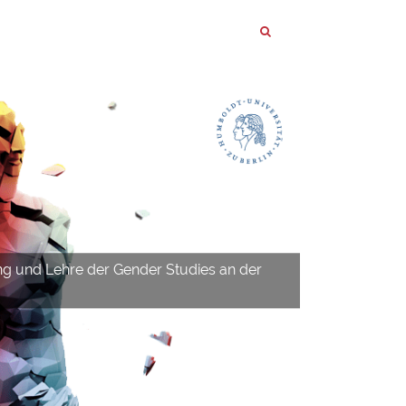
ng und Lehre der Gender Studies an der