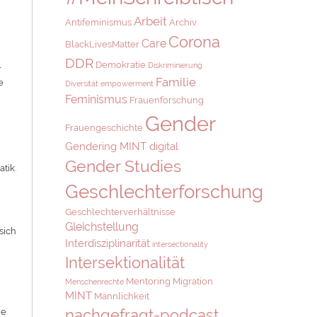
Arbeit
Antifeminismus
Archiv
Corona
Care
BlackLivesMatter
DDR
Demokratie
Diskriminierung
r
Familie
e
Diversität
empowerment
Feminismus
Frauenforschung
Gender
Frauengeschichte
Gendering MINT digital
Gender Studies
tik.
t
Geschlechterforschung
Geschlechterverhältnisse
Gleichstellung
sich
Interdisziplinarität
intersectionality
u
Intersektionalität
Mentoring
Migration
Menschenrechte
MINT
Männlichkeit
nachgefragt-podcast
he