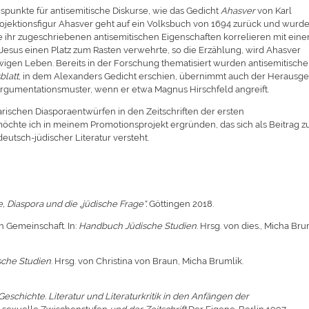
spunkte für antisemitische Diskurse, wie das Gedicht
Ahasver
von Karl
rojektionsfigur Ahasver geht auf ein Volksbuch von 1694 zurück und wurd
 ihr zugeschriebenen antisemitischen Eigenschaften korrelieren mit eine
Jesus einen Platz zum Rasten verwehrte, so die Erzählung, wird Ahasver
ewigen Leben. Bereits in der Forschung thematisiert wurden antisemitische
blatt
, in dem Alexanders Gedicht erschien, übernimmt auch der Herausg
 Argumentationsmuster, wenn er etwa Magnus Hirschfeld angreift.
arischen Diasporaentwürfen in den Zeitschriften der ersten
te ich in meinem Promotionsprojekt ergründen, das sich als Beitrag z
eutsch-jüdischer Literatur versteht.
, Diaspora und die „jüdische Frage“.
Göttingen 2018.
n Gemeinschaft. In:
Handbuch Jüdische Studien
. Hrsg. von dies., Micha Bru
che Studien
. Hrsg. von Christina von Braun, Micha Brumlik.
eschichte. Literatur und Literaturkritik in den Anfängen der