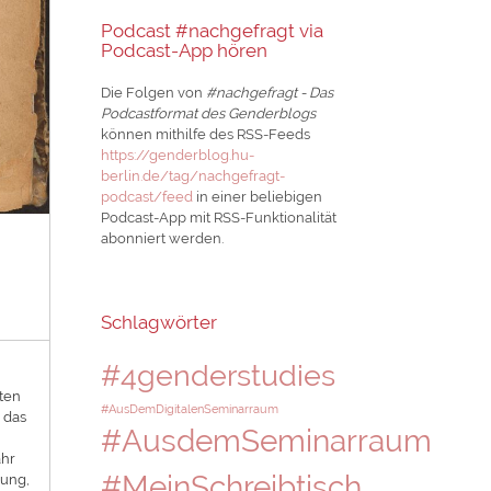
Podcast #nachgefragt via
Podcast-App hören
Die Folgen von
#nachgefragt - Das
Podcastformat des Genderblogs
können mithilfe des RSS-Feeds
https://genderblog.hu-
berlin.de/tag/nachgefragt-
podcast/feed
in einer beliebigen
Podcast-App mit RSS-Funktionalität
abonniert werden.
g
Schlagwörter
#4genderstudies
ten
#AusDemDigitalenSeminarraum
 das
#AusdemSeminarraum
ahr
#MeinSchreibtisch
gung,