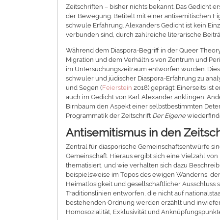
Zeitschriften – bisher nichts bekannt. Das Gedicht e
der Bewegung. Betitelt mit einer antisemitischen Fig
schwule Erfahrung. Alexanders Gedicht ist kein Ein
verbunden sind, durch zahlreiche literarische Beit
Während dem Diaspora-Begriff in der Queer Theory 
Migration und dem Verhältnis von Zentrum und Peri
im Untersuchungszeitraum entworfen wurden. Dies 
schwuler und jüdischer Diaspora-Erfahrung zu analys
und Segen (
Feierstein
2018) geprägt: Einerseits ist
auch im Gedicht von Karl Alexander anklingen. And
Birnbaum den Aspekt einer selbstbestimmten Deterri
Programmatik der Zeitschrift
Der
Eigene
wiederfind
Antisemitismus in den Zeits
Zentral für diasporische Gemeinschaftsentwürfe si
Gemeinschaft. Hieraus ergibt sich eine Vielzahl v
thematisiert, und wie verhalten sich dazu Beschre
beispielsweise im Topos des ewigen Wanderns, der 
Heimatlosigkeit und gesellschaftlicher Ausschlus
Traditionslinien entworfen, die nicht auf national
bestehenden Ordnung werden erzählt und inwiefern 
Homosozialität, Exklusivität und Anknüpfungspun