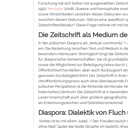
Forschung hat sich bisher mit ausgewählten Zeits
1997,
Micheler
2008). Queere und homophobe sowie 
sowie Ähnlichkeiten zwischen diesen Diskursen wur
zwischen diesen Diskursen. Gibt es eine spezifisch 
Zeitschriftenliteratur? Diese Frage nehme ich mit me
Die Zeitschrift als Medium de
In der jüdischen Diaspora als „textual community“ (
v
ein. Die Beziehung zwischen Text und Medium in der 
besonders interessant. Womöglich birgt die Zeitschr
für diasporische Gemeinschaften. Sie ist grundsätzl
sowie die Möglichkeit zur Beteiligung (etwa durch
Öffentlichkeit herstellen, aber auch Rückzugsort sei
gewissen Kurzlebigkeit führt. Der Zeitschrift in i
Veröffentlichungspraxis auch eine überdauernde Fu
jüdischer Perspektive ist die fehlende territoriale 
historisches) Zentrum. Die Zeitschrift ist in besonde
Leser*innenschaft auch über größere geografische
als Erkennungszeichen und Distinktionsmerkmal.
Diaspora: Dialektik von Fluc
„Vorbei ist es mit allem Jubel, / Der Freudenrausch
ohne Rast“ lautet die letzte Strophe im Gedicht
Ahas