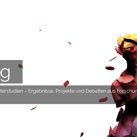
og
hterstudien – Ergebnisse, Projekte und Debatten aus Forschu