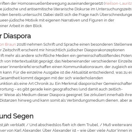
chriften der Homosexuellenbewegung auseinandergesetzt (
Keilson-Lauritz
jüdische und antisemitische literarische Diskurse im Untersuchungszeit
den bereits untersucht. Dabei stellt sich die Frage nach Überschneidung
queer-jüdische Motivik mit eigenen Narrativen und Figuren in der
iner Arbeit in den Blick.
r Diaspora
on Braun
2018) nehmen Schrift und Sprache einen besonderen Stellenwe
Zeitschrift erscheint mir hinsichtlich jüdischer Diasporakonzeptionen
ift mehr als andere schriftliche Medien ein gemeinschaftsstiftendes Poten
ich von Intertextualität geprägt; das Nebeneinander verschiedener Einzelt
 Leser*innenbriefe) erschaffen einen Kommunikationsraum, der zugleich e
n kann. Für die einzelne Ausgabe ist die Aktualität entscheidend, was zu e
hrer Gesamtheit kommt dagegen mit der sich wiederholenden
nktion als eine Art Chronik zu. Ein Merkmal diasporischer Gemeinschafte
Verortung – es gibt gerade kein geografisches (und damit auch zeitlich-
rer Weise als Medium dieser Diaspora geeignet: Sie zirkuliert innerhalb ihre
 Distanzen hinweg und kann somit als Verbindungsmedium dienen, aber 
h und Segen
 ist jäh verblaßt. / Und abschiedslos flieh ich dem Trubel, / Muß weiterwa
ver
von Karl Alexander. Über Alexander ist – wie über viele Autor*innen i