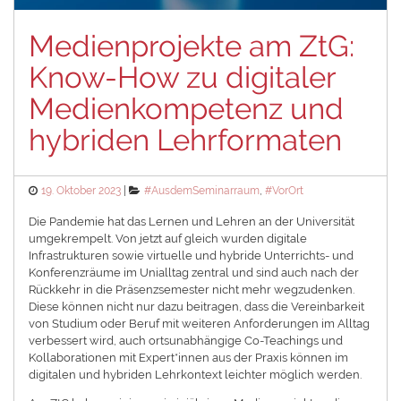
Medienprojekte am ZtG:
Know-How zu digitaler
Medienkompetenz und
hybriden Lehrformaten
Posted
Categories
19. Oktober 2023
#AusdemSeminarraum
,
#VorOrt
on
Die Pandemie hat das Lernen und Lehren an der Universität
umgekrempelt. Von jetzt auf gleich wurden digitale
Infrastrukturen sowie virtuelle und hybride Unterrichts- und
Konferenzräume im Unialltag zentral und sind auch nach der
Rückkehr in die Präsenzsemester nicht mehr wegzudenken.
Diese können nicht nur dazu beitragen, dass die Vereinbarkeit
von Studium oder Beruf mit weiteren Anforderungen im Alltag
verbessert wird, auch ortsunabhängige Co-Teachings und
Kollaborationen mit Expert*innen aus der Praxis können im
digitalen und hybriden Lehrkontext leichter möglich werden.