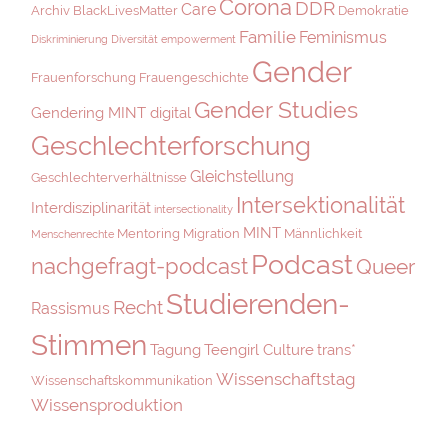
Corona
DDR
Care
Archiv
BlackLivesMatter
Demokratie
Familie
Feminismus
Diskriminierung
Diversität
empowerment
Gender
Frauenforschung
Frauengeschichte
Gender Studies
Gendering MINT digital
Geschlechterforschung
Gleichstellung
Geschlechterverhältnisse
Intersektionalität
Interdisziplinarität
intersectionality
MINT
Mentoring
Migration
Männlichkeit
Menschenrechte
Podcast
nachgefragt-podcast
Queer
Studierenden-
Recht
Rassismus
Stimmen
Tagung
Teengirl Culture
trans*
Wissenschaftstag
Wissenschaftskommunikation
Wissensproduktion