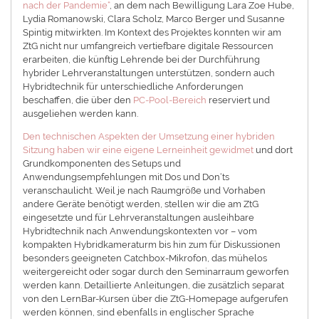
nach der Pandemie“
, an dem nach Bewilligung Lara Zoe Hube,
Lydia Romanowski, Clara Scholz, Marco Berger und Susanne
Spintig mitwirkten. Im Kontext des Projektes konnten wir am
ZtG nicht nur umfangreich vertiefbare digitale Ressourcen
erarbeiten, die künftig Lehrende bei der Durchführung
hybrider Lehrveranstaltungen unterstützen, sondern auch
Hybridtechnik für unterschiedliche Anforderungen
beschaffen, die über den
PC-Pool-Bereich
reserviert und
ausgeliehen werden kann.
Den technischen Aspekten der Umsetzung einer hybriden
Sitzung haben wir eine eigene Lerneinheit gewidmet
und dort
Grundkomponenten des Setups und
Anwendungsempfehlungen mit Dos und Don‘ts
veranschaulicht. Weil je nach Raumgröße und Vorhaben
andere Geräte benötigt werden, stellen wir die am ZtG
eingesetzte und für Lehrveranstaltungen ausleihbare
Hybridtechnik nach Anwendungskontexten vor – vom
kompakten Hybridkameraturm bis hin zum für Diskussionen
besonders geeigneten Catchbox-Mikrofon, das mühelos
weitergereicht oder sogar durch den Seminarraum geworfen
werden kann. Detaillierte Anleitungen, die zusätzlich separat
von den LernBar-Kursen über die ZtG-Homepage aufgerufen
werden können, sind ebenfalls in englischer Sprache