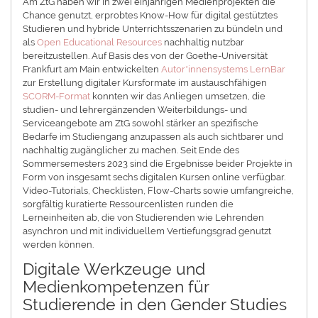
Am ZtG haben wir in zwei einjährigen Medienprojekten die
Chance genutzt, erprobtes Know-How für digital gestütztes
Studieren und hybride Unterrichtsszenarien zu bündeln und
als
Open Educational Resources
nachhaltig nutzbar
bereitzustellen. Auf Basis des von der Goethe-Universität
Frankfurt am Main entwickelten
Autor*innensystems LernBar
zur Erstellung digitaler Kursformate im austauschfähigen
SCORM-Format
konnten wir das Anliegen umsetzen, die
studien- und lehrergänzenden Weiterbildungs- und
Serviceangebote am ZtG sowohl stärker an spezifische
Bedarfe im Studiengang anzupassen als auch sichtbarer und
nachhaltig zugänglicher zu machen. Seit Ende des
Sommersemesters 2023 sind die Ergebnisse beider Projekte in
Form von insgesamt sechs digitalen Kursen online verfügbar.
Video-Tutorials, Checklisten, Flow-Charts sowie umfangreiche,
sorgfältig kuratierte Ressourcenlisten runden die
Lerneinheiten ab, die von Studierenden wie Lehrenden
asynchron und mit individuellem Vertiefungsgrad genutzt
werden können.
Digitale Werkzeuge und
Medienkompetenzen für
Studierende in den Gender Studies