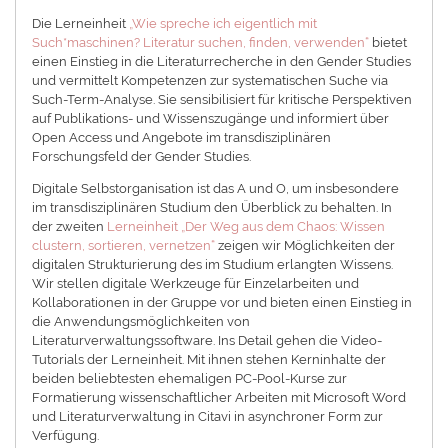
Die Lerneinheit
„Wie spreche ich eigentlich mit
Such*maschinen? Literatur suchen, finden, verwenden“
bietet
einen Einstieg in die Literaturrecherche in den Gender Studies
und vermittelt Kompetenzen zur systematischen Suche via
Such-Term-Analyse. Sie sensibilisiert für kritische Perspektiven
auf Publikations- und Wissenszugänge und informiert über
Open Access und Angebote im transdisziplinären
Forschungsfeld der Gender Studies.
Digitale Selbstorganisation ist das A und O, um insbesondere
im transdisziplinären Studium den Überblick zu behalten. In
der zweiten
Lerneinheit „Der Weg aus dem Chaos: Wissen
clustern, sortieren, vernetzen“
zeigen wir Möglichkeiten der
digitalen Strukturierung des im Studium erlangten Wissens.
Wir stellen digitale Werkzeuge für Einzelarbeiten und
Kollaborationen in der Gruppe vor und bieten einen Einstieg in
die Anwendungsmöglichkeiten von
Literaturverwaltungssoftware. Ins Detail gehen die Video-
Tutorials der Lerneinheit. Mit ihnen stehen Kerninhalte der
beiden beliebtesten ehemaligen PC-Pool-Kurse zur
Formatierung wissenschaftlicher Arbeiten mit Microsoft Word
und Literaturverwaltung in Citavi in asynchroner Form zur
Verfügung.