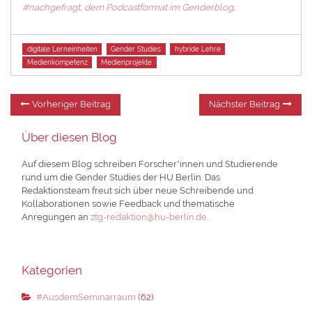
#nachgefragt, dem Podcastformat im Genderblog
.
Tags
digitale Lerneinheiten
Gender Studies
hybride Lehre
Medienkompetenz
Medienprojekte
Beitragsnavigation
Vorheriger
Nä
Vorheriger Beitrag
Nächster Beitrag
Beitrag:
Be
Über diesen Blog
Auf diesem Blog schreiben Forscher*innen und Studierende
rund um die Gender Studies der HU Berlin. Das
Redaktionsteam freut sich über neue Schreibende und
Kollaborationen sowie Feedback und thematische
Anregungen an
ztg-redaktion@hu-berlin.de
.
Kategorien
#AusdemSeminarraum
(62)