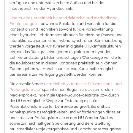
verfügbar und unterstützen beim Aufbau und bei der
Inbetriebnahme der Hybridtechnik.
Eine zweite Lerneinheit bietet didaktische und methodische
Empfehlungen
– bewährte Spielarten und Varianten für die
Konzeption und Techniken sowohl für die Vorab-Planung
eines hybriden Lehrformates als auch für einzelne Phasen und
Interaktionsvarianten einer hybrid-synchronen Seminarsitzung
werden vorgestellt. Wir führen in digitale (HU-)Infrastrukturen
ein, die das Rückgrat einer jeden digitalen oder hybriden
Lehrveranstaltung bilden und schlagen Werkzeuge vor, die für
die Kollaboration in diesen Kontexten praktisch sein können.
Zudem geben wir Anhaltspunkte, wie Kursinhalte möglichst
barrierearm zur Verfügung gestellt werden können.
Die abschließende
Lerneinheit „Alternative Präsentations- und
Prüfungsformate“
spannt einen Bogen zurück zum ersten
Medienprojekt, indem sie Open-Source-gestützte bzw. durch
die HU ermöglichte Wege zur Erstellung digitaler
Präsentationsformate für Lehrende aufgreift. Sie enthält
Anhaltspunkte zu Möglichkeiten und Anforderungen digitaler
und kreativer Prüfungsformate in den HU Gender Studies
sowie zur nachhaltigen Speicherung und Bereitstellung
multimedialer Projektergebnisse und Forschungserzeugnisse.