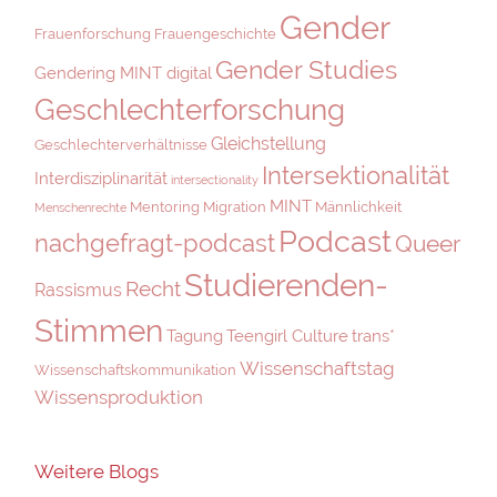
Gender
Frauenforschung
Frauengeschichte
Gender Studies
Gendering MINT digital
Geschlechterforschung
Gleichstellung
Geschlechterverhältnisse
Intersektionalität
Interdisziplinarität
intersectionality
MINT
Mentoring
Migration
Männlichkeit
Menschenrechte
Podcast
nachgefragt-podcast
Queer
Studierenden-
Recht
Rassismus
Stimmen
Tagung
Teengirl Culture
trans*
Wissenschaftstag
Wissenschaftskommunikation
Wissensproduktion
Weitere Blogs