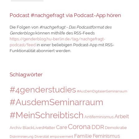
Podcast #nachgefragt via Podcast-App hören
Die Folgen von
#nachgefragt - Das Podcastformat des
Genderblogs
können mithilfe des RSS-Feeds
https://genderblog.hu-berlin.de/tag/nachgefragt-
podcast/feed
in einer beliebigen Podcast-App mit RSS-
Funktionalität abonniert werden.
Schlagwörter
#4genderstudies
#AusDemDigitalenSeminarraum
#AusdemSeminarraum
#MeinSchreibtisch
Arbeit
Antifeminismus
Corona
DDR
Care
Archiv
BlackLivesMatter
Demokratie
Familie
Feminismus
Diskriminierung
Diversität
empowerment