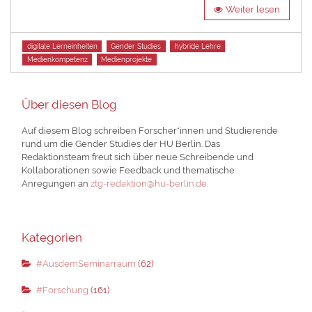
Weiter lesen
Tags
digitale Lerneinheiten
Gender Studies
hybride Lehre
Medienkompetenz
Medienprojekte
Über diesen Blog
Auf diesem Blog schreiben Forscher*innen und Studierende
rund um die Gender Studies der HU Berlin. Das
Redaktionsteam freut sich über neue Schreibende und
Kollaborationen sowie Feedback und thematische
Anregungen an
ztg-redaktion@hu-berlin.de
.
Kategorien
#AusdemSeminarraum
(62)
#Forschung
(161)