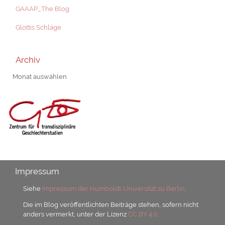
GAAAP_The Blog
Glottis Schläge
Archiv
Archiv
Impressum
Siehe
Impressum der Humboldt-Universität zu Berlin
.
Die im Blog veröffentlichten Beiträge stehen, sofern nicht
anders vermerkt, unter der Lizenz
CC BY 4.0.