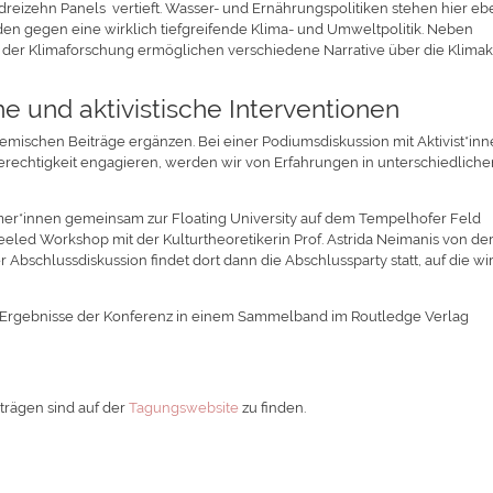
dreizehn Panels vertieft. Wasser- und Ernährungspolitiken stehen hier e
n gegen eine wirklich tiefgreifende Klima- und Umweltpolitik. Neben
 der Klimaforschung ermöglichen verschiedene Narrative über die Klimak
e und aktivistische Interventionen
mischen Beiträge ergänzen. Bei einer Podiumsdiskussion mit Aktivist*inn
agerechtigkeit engagieren, werden wir von Erfahrungen in unterschiedlich
er*innen gemeinsam zur Floating University auf dem Tempelhofer Feld
led Workshop mit der Kulturtheoretikerin Prof. Astrida Neimanis von de
r Abschlussdiskussion findet dort dann die Abschlussparty statt, auf die wi
en Ergebnisse der Konferenz in einem Sammelband im Routledge Verlag
trägen sind auf der
Tagungswebsite
zu finden.