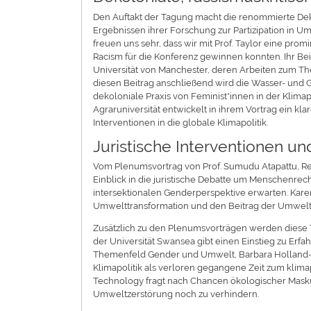
Den Auftakt der Tagung macht die renommierte Dekan
Ergebnissen ihrer Forschung zur Partizipation in 
freuen uns sehr, dass wir mit Prof. Taylor eine p
Racism für die Konferenz gewinnen konnten. Ihr Bei
Universität von Manchester, deren Arbeiten zum T
diesen Beitrag anschließend wird die Wasser- und G
dekoloniale Praxis von Feminist*innen in der Klima
Agraruniversität entwickelt in ihrem Vortrag ein kl
Interventionen in die globale Klimapolitik.
Juristische Interventionen u
Vom Plenumsvortrag von Prof. Sumudu Atapattu, Rec
Einblick in die juristische Debatte um Menschenre
intersektionalen Genderperspektive erwarten. Karen
Umwelttransformation und den Beitrag der Umwel
Zusätzlich zu den Plenumsvorträgen werden diese 
der Universität Swansea gibt einen Einstieg zu Erf
Themenfeld Gender und Umwelt, Barbara Holland-Cu
Klimapolitik als verloren gegangene Zeit zum klim
Technology fragt nach Chancen ökologischer Maskul
Umweltzerstörung noch zu verhindern.