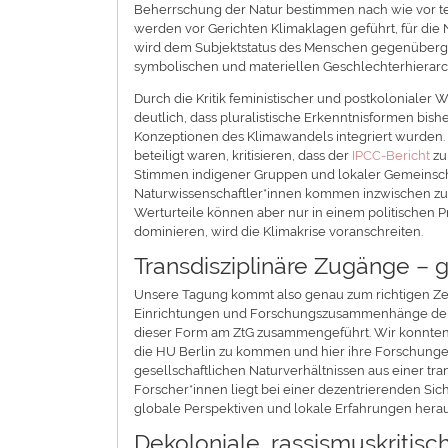
Beherrschung der Natur bestimmen nach wie vor t
werden vor Gerichten Klimaklagen geführt, für die 
wird dem Subjektstatus des Menschen gegenübergest
symbolischen und materiellen Geschlechterhierarc
Durch die Kritik feministischer und postkolonialer
deutlich, dass pluralistische Erkenntnisformen bish
Konzeptionen des Klimawandels integriert wurden. 
beteiligt waren, kritisieren, dass der
IPCC-Bericht
zu
Stimmen indigener Gruppen und lokaler Gemeinschaf
Naturwissenschaftler*innen kommen inzwischen zu 
Werturteile können aber nur in einem politischen 
dominieren, wird die Klimakrise voranschreiten.
Transdisziplinäre Zugänge – 
Unsere Tagung kommt also genau zum richtigen Zei
Einrichtungen und Forschungszusammenhänge der H
dieser Form am ZtG zusammengeführt. Wir konnten ü
die HU Berlin zu kommen und hier ihre Forschung
gesellschaftlichen Naturverhältnissen aus einer tr
Forscher*innen liegt bei einer dezentrierenden Sic
globale Perspektiven und lokale Erfahrungen hera
Dekoloniale, rassismuskritis