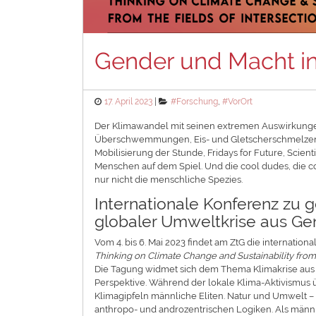
Gender und Macht in
Posted
Categories
17. April 2023
#Forschung
,
#VorOrt
on
Der Klimawandel mit seinen extremen Auswirkung
Überschwemmungen, Eis- und Gletscherschmelzen sin
Mobilisierung der Stunde, Fridays for Future, Scienti
Menschen auf dem Spiel. Und die cool dudes, die co
nur nicht die menschliche Spezies.
Internationale Konferenz zu 
globaler Umweltkrise aus Ge
Vom 4. bis 6. Mai 2023 findet am ZtG die internation
Thinking on Climate Change and Sustainability from 
Die Tagung widmet sich dem Thema Klimakrise aus e
Perspektive. Während der lokale Klima-Aktivismus ü
Klimagipfeln männliche Eliten. Natur und Umwelt 
anthropo- und androzentrischen Logiken. Als männl