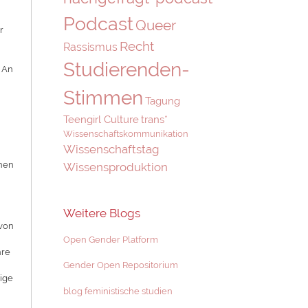
Podcast
Queer
r
Recht
Rassismus
Studierenden-
 An
e
Stimmen
Tagung
Teengirl Culture
trans*
Wissenschaftskommunikation
Wissenschaftstag
inen
Wissensproduktion
Weitere Blogs
 von
Open Gender Platform
hre
Gender Open Repositorium
dige
blog feministische studien