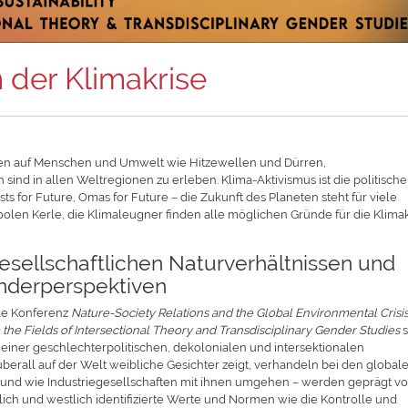
 der Klimakrise
en auf Menschen und Umwelt wie Hitzewellen und Dürren,
d in allen Weltregionen zu erleben. Klima-Aktivismus ist die politische
sts for Future, Omas for Future – die Zukunft des Planeten steht für viele
olen Kerle, die Klimaleugner finden alle möglichen Gründe für die Klimak
gesellschaftlichen Naturverhältnissen und
nderperspektiven
ale Konferenz
Nature-Society Relations and the Global Environmental Crisis
the Fields of Intersectional Theory and Transdisciplinary Gender Studies
s
iner geschlechterpolitischen, dekolonialen und intersektionalen
berall auf der Welt weibliche Gesichter zeigt, verhandeln bei den global
– und wie Industriegesellschaften mit ihnen umgehen – werden geprägt v
ich und westlich identifizierte Werte und Normen wie die Kontrolle und