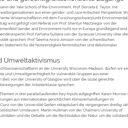
in der Yale School of the Environment, Prof. Dorceta E. Taylor, mit
Umweltorganisationen aus einer gender- und
race
-kritischen Perspektive. Wi
rominente Wissenschaftlerin mit dem Forschungsschwerpunkt Environmental
trag wird gefolgt vom Referat von Prof. Sherilyn MacGregor von der
hemenfeld Gender and Environment nicht nur in Europa grundlegend sind.
enderexpertin Prof. Farhana Sultana von der Syracuse University über di
politik sprechen. Prof. Seema Arora-Jonsson von der schwedischen
ares Statement für die Notwendigkeit feministischer und dekolonialer
nd Umweltaktivismus
htswissenschaftlerin an der University Wisconsin-Madison, dürfen wir e
chte und Umweltgerechtigkeit für vulnerable Gruppen aus einer
 Bell von der University of Glasgow wird über die sozial gerechte
tbewegungen der Arbeiterklasse sprechen.
Themen in drei parallellaufenden Key-Inputs aufgegriffen. Karen Morrow
ahrungen aus internationalen gerichtlichen Klimaverhandlungen im
nz von der Universität Gießen rekapituliert die vergangenen dreißig Ja
apolitischen Umsteuern, Martin Hultman von der Chalmers University of
initäten und der Debatte um die Rechtsstatus der Natur, um die vollstän