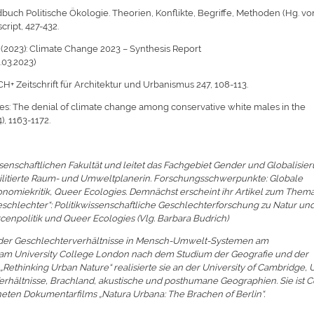
ndbuch Politische Ökologie. Theorien, Konflikte, Begriffe, Methoden (Hg. vo
cript, 427-432.
2023): Climate Change 2023 – Synthesis Report
.03.2023)
CH+ Zeitschrift für Architektur und Urbanismus 247, 108-113.
des: The denial of climate change among conservative white males in the
), 1163-1172.
senschaftlichen Fakultät und leitet das Fachgebiet Gender und Globalisier
abilitierte Raum- und Umweltplanerin. Forschungsschwerpunkte: Globale
nomiekritik, Queer Ecologies. Demnächst erscheint ihr Artikel zum Them
eschlechter“: Politikwissenschaftliche Geschlechterforschung zu Natur un
cenpolitik und Queer Ecologies (Vlg. Barbara Budrich)
ie der Geschlechterverhältnisse in Mensch-Umwelt-Systemen am
5 am University College London nach dem Studium der Geografie und der
ethinking Urban Nature“ realisierte sie an der University of Cambridge, 
ältnisse, Brachland, akustische und posthumane Geographien. Sie ist C
eten Dokumentarfilms „Natura Urbana: The Brachen of Berlin“.