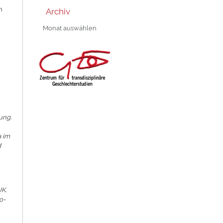
n
Archiv
Archiv
ung.
a im
d
UK.
o-