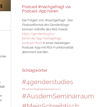
Podcast #nachgefragt via
Podcast-App hören
Die Folgen von
#nachgefragt - Das
Podcastformat des Genderblogs
können mithilfe des RSS-Feeds
https://genderblog.hu-
berlin.de/tag/nachgefragt-
podcast/feed
in einer beliebigen
Podcast-App mit RSS-Funktionalität
abonniert werden.
rise,
Schlagwörter
#4genderstudies
.
tatt.
#AusDemDigitalenSeminarraum
#AusdemSeminarraum
en
on
#MeinSchreibtisch