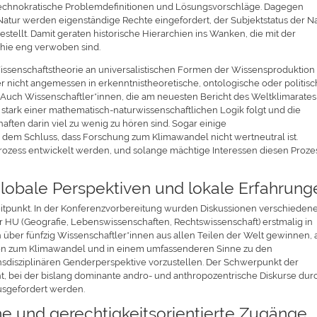
echnokratische Problemdefinitionen und Lösungsvorschläge. Dagegen
Natur werden eigenständige Rechte eingefordert, der Subjektstatus der N
ellt. Damit geraten historische Hierarchien ins Wanken, die mit der
hie eng verwoben sind.
 Wissenschaftstheorie an universalistischen Formen der Wissensproduktion
er nicht angemessen in erkenntnistheoretische, ontologische oder politis
Auch Wissenschaftler*innen, die am neuesten Bericht des Weltklimarates
 stark einer mathematisch-naturwissenschaftlichen Logik folgt und die
ten darin viel zu wenig zu hören sind. Sogar einige
dem Schluss, dass Forschung zum Klimawandel nicht wertneutral ist.
Prozess entwickelt werden, und solange mächtige Interessen diesen Proze
globale Perspektiven und lokale Erfahrung
tpunkt. In der Konferenzvorbereitung wurden Diskussionen verschieden
U (Geografie, Lebenswissenschaften, Rechtswissenschaft) erstmalig in
ber fünfzig Wissenschaftler*innen aus allen Teilen der Welt gewinnen, 
en zum Klimawandel und in einem umfassenderen Sinne zu den
ansdisziplinären Genderperspektive vorzustellen. Der Schwerpunkt der
ht, bei der bislang dominante andro- und anthropozentrische Diskurse dur
usgefordert werden.
che und gerechtigkeitsorientierte Zugänge