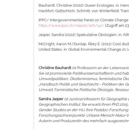
Bauhardt, Christine (2022): Queer Ecologies, in: Ha
Hackfort, Gottschlich, Schmitt, von Winterfeld). Trans
IPPC/ Intergovernmental Panel on Climate Change (
https://www.ipcc.ch/report/ar6/syr/
(Zugriff am 23
Jasper, Sandra (2022): Spekulative Ökologien, in: AR
McCright, Aaron M./Dunlap, Riley E. (2011): Cool du
United States, in: Global Environmental Change 21 (4
Christine Bauhardt
ist Professorin an der Lebenswis
Sie ist promovierte Politikwissenschaftlerin und h
Umweltpolitiken, Ökofeminismus, feministische Öko
„Handbuch Politik und Geschlecht – Politiken der G
Umwelt. Feministische Politische Ökologie, Ressour
Sandra Jasper
ist Juniorprofessorin für Geograph
Geographischen Institut. Sie erwarb ihren PhD 201
Gender Studies an der HU. Ihre Postdoc-Forschung „R
Forschungsschwerpunkte: Urbane Mensch-Natur-Verh
Autorin und Produzentin des mehrfach ausgezeichn