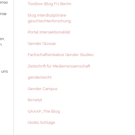
benso
Toolbox-Blog FU Berlin
rise
blog interdisziplinäre
geschlechterforschung
Portal Intersektionalität
en,
Gender Glossar
en
Fachschaftsinitiative Gender Studies
r
Zeitschrift für Medienwissenschaft
r uns
genderleicht
Gender Campus
fernetzt
GAAAP_The Blog
Glottis Schläge