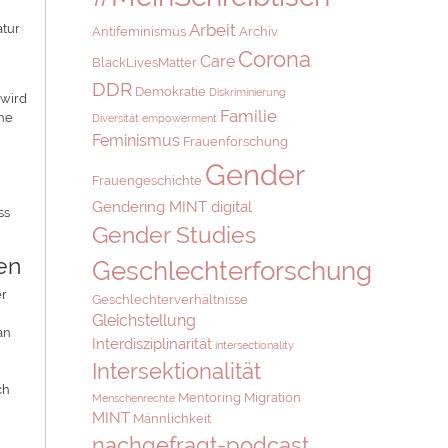
Arbeit
atur
Antifeminismus
Archiv
Corona
Care
BlackLivesMatter
DDR
Demokratie
Diskriminierung
 wird
Familie
che
Diversität
empowerment
Feminismus
Frauenforschung
Gender
Frauengeschichte
Gendering MINT digital
ss
Gender Studies
en
Geschlechterforschung
er
Geschlechterverhältnisse
Gleichstellung
an
Interdisziplinarität
intersectionality
Intersektionalität
ch
Mentoring
Migration
Menschenrechte
MINT
Männlichkeit
nachgefragt-podcast