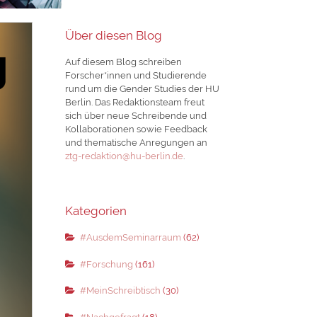
Über diesen Blog
Auf diesem Blog schreiben
Forscher*innen und Studierende
rund um die Gender Studies der HU
Berlin. Das Redaktionsteam freut
sich über neue Schreibende und
Kollaborationen sowie Feedback
und thematische Anregungen an
ztg-redaktion@hu-berlin.de
.
Kategorien
#AusdemSeminarraum
(62)
#Forschung
(161)
#MeinSchreibtisch
(30)