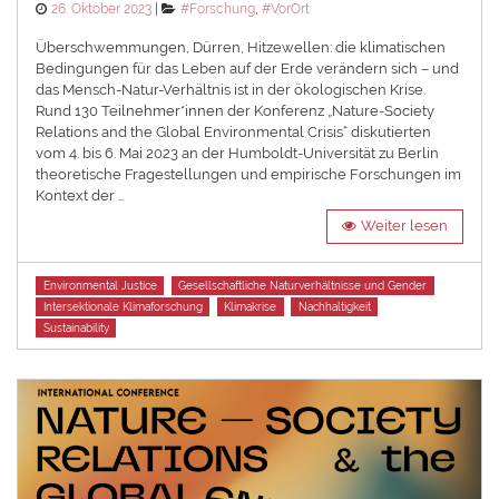
Posted
Categories
26. Oktober 2023
#Forschung
,
#VorOrt
on
Überschwemmungen, Dürren, Hitzewellen: die klimatischen
Bedingungen für das Leben auf der Erde verändern sich – und
das Mensch-Natur-Verhältnis ist in der ökologischen Krise.
Rund 130 Teilnehmer*innen der Konferenz „Nature-Society
Relations and the Global Environmental Crisis“ diskutierten
vom 4. bis 6. Mai 2023 an der Humboldt-Universität zu Berlin
theoretische Fragestellungen und empirische Forschungen im
Kontext der …
Weiter lesen
Tags
Environmental Justice
Gesellschaftliche Naturverhältnisse und Gender
Intersektionale Klimaforschung
Klimakrise
Nachhaltigkeit
Sustainability