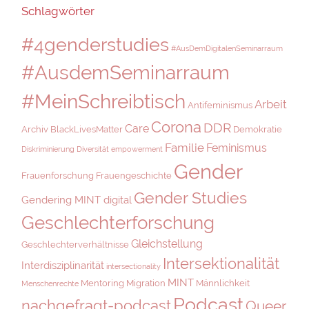
Schlagwörter
#4genderstudies
#AusDemDigitalenSeminarraum
#AusdemSeminarraum
#MeinSchreibtisch
Arbeit
Antifeminismus
Corona
DDR
Care
Archiv
BlackLivesMatter
Demokratie
Familie
Feminismus
Diskriminierung
Diversität
empowerment
Gender
Frauenforschung
Frauengeschichte
Gender Studies
Gendering MINT digital
Geschlechterforschung
Gleichstellung
Geschlechterverhältnisse
Intersektionalität
Interdisziplinarität
intersectionality
MINT
Mentoring
Migration
Männlichkeit
Menschenrechte
Podcast
nachgefragt-podcast
Queer