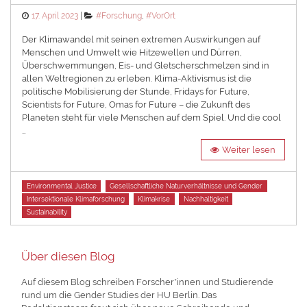
Posted
Categories
17. April 2023
#Forschung
,
#VorOrt
on
Der Klimawandel mit seinen extremen Auswirkungen auf
Menschen und Umwelt wie Hitzewellen und Dürren,
Überschwemmungen, Eis- und Gletscherschmelzen sind in
allen Weltregionen zu erleben. Klima-Aktivismus ist die
politische Mobilisierung der Stunde, Fridays for Future,
Scientists for Future, Omas for Future – die Zukunft des
Planeten steht für viele Menschen auf dem Spiel. Und die cool
…
Weiter lesen
Tags
Environmental Justice
Gesellschaftliche Naturverhältnisse und Gender
Intersektionale Klimaforschung
Klimakrise
Nachhaltigkeit
Sustainability
Über diesen Blog
Auf diesem Blog schreiben Forscher*innen und Studierende
rund um die Gender Studies der HU Berlin. Das