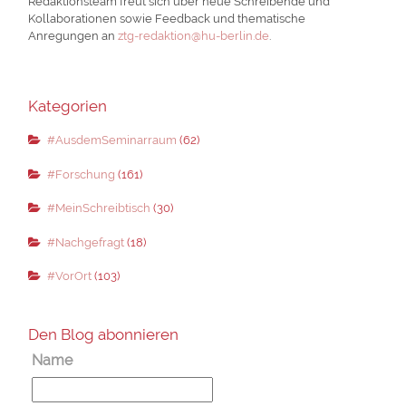
Redaktionsteam freut sich über neue Schreibende und
Kollaborationen sowie Feedback und thematische
Anregungen an
ztg-redaktion@hu-berlin.de
.
Kategorien
#AusdemSeminarraum
(62)
#Forschung
(161)
#MeinSchreibtisch
(30)
#Nachgefragt
(18)
#VorOrt
(103)
Den Blog abonnieren
Name