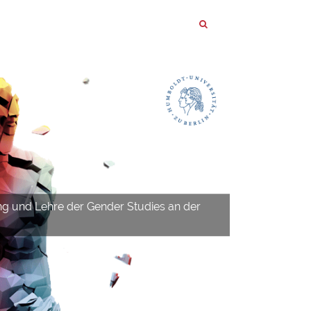
ng und Lehre der Gender Studies an der