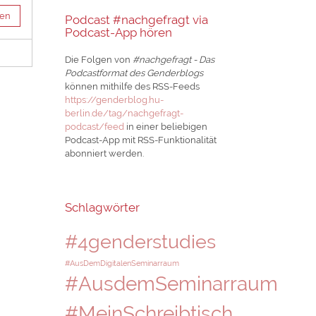
sen
Podcast #nachgefragt via
Podcast-App hören
Die Folgen von
#nachgefragt - Das
Podcastformat des Genderblogs
können mithilfe des RSS-Feeds
https://genderblog.hu-
berlin.de/tag/nachgefragt-
podcast/feed
in einer beliebigen
Podcast-App mit RSS-Funktionalität
abonniert werden.
Schlagwörter
#4genderstudies
#AusDemDigitalenSeminarraum
#AusdemSeminarraum
#MeinSchreibtisch