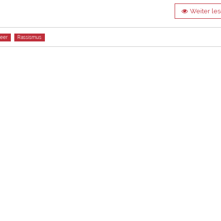
Weiter le
eer
Rassismus