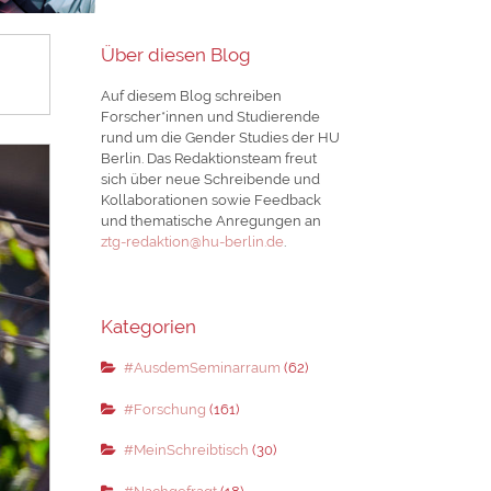
Über diesen Blog
Auf diesem Blog schreiben
Forscher*innen und Studierende
rund um die Gender Studies der HU
Berlin. Das Redaktionsteam freut
sich über neue Schreibende und
Kollaborationen sowie Feedback
und thematische Anregungen an
ztg-redaktion@hu-berlin.de
.
Kategorien
#AusdemSeminarraum
(62)
#Forschung
(161)
#MeinSchreibtisch
(30)