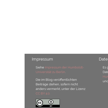
Impressum
Date
Siehe
Impressum der Humboldt-
Es 
Universität zu Berlin
.
Dat
Hum
Die im Blog veröffentlichten
un
Beiträge stehen, sofern nicht
anders vermerkt, unter der Lizenz
CC BY 4.0.