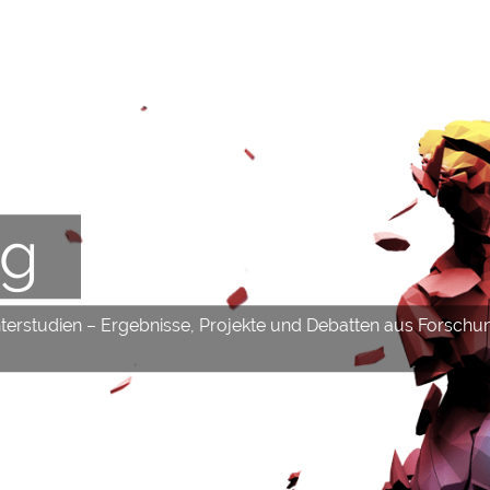
og
hterstudien – Ergebnisse, Projekte und Debatten aus Forschu