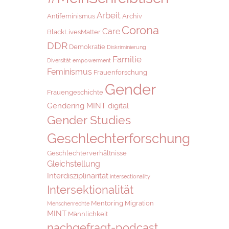
Arbeit
Antifeminismus
Archiv
Corona
Care
BlackLivesMatter
DDR
Demokratie
Diskriminierung
Familie
Diversität
empowerment
Feminismus
Frauenforschung
Gender
Frauengeschichte
Gendering MINT digital
Gender Studies
Geschlechterforschung
Geschlechterverhältnisse
Gleichstellung
Interdisziplinarität
intersectionality
Intersektionalität
Mentoring
Migration
Menschenrechte
MINT
Männlichkeit
nachgefragt-podcast