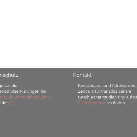
nschutz
Kontakt
gelten die
Kontaktdaten und Adresse des
enschutzerklärungen der
Zentrum für transdisziplinäre
boldt-Universität zu Berlin
Geschlechterstudien sind auf d
d des
ZtG.
ZtG-Homepage
zu finden.