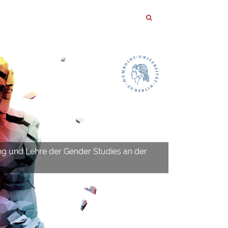
ng und Lehre der Gender Studies an der