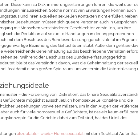
hen. Diese kann zu Diskriminierungserfahrungen führen, die weit über d
 Handlungen hinausreichen. Solche normativen Erwartungen können auch
gsstatus und ihren aktuellen sexuellen Kontakten nicht erfüllen. Neben
ntischer Beziehungen müssen sich queere Personen auch in Gesprächen
 Umgang mit Menschen verschiedener Geschlechter verstellen, um ihre
zeigt sich die Reduktion auf sexuelle Handlungen in der angesprochenen
uch mit dem Beschluss des Bundesverfassungsgerichts bleibt im Ergebni
die gegenwärtige Beziehung des Geflüchteten stützt. Außerdem geht sie da
e weiterreichende Geheimhaltung als das beschriebene Verhalten erford
anzusehen sei. Während der Beschluss des Bundesverfassungsgerichts
edeutet, bleibt das Verständnis davon, was die Geheimhaltung der sexuel
 und lässt damit einen großen Spielraum, um weiterhin die Unterdrückung 
eziehungsideale
smuster – die Forderung von ,Diskretion‘, das binäre Sexualitätsverständ
s Geflüchtete möglichst ausschließlich homosexuelle Kontakte und die
chtlicher Beziehungen vorweisen müssen, um in den Augen der Prüfenden
 aber auch für viele homosexuelle Geflüchtete, ist das ein kaum erfüllbar
gskonzepte für die Gerichte dabei zum Teil sind, hat das Urteil des
tellungen
akzeptabler
weißer
Homosexualität
mit dem Recht auf Aufenthal