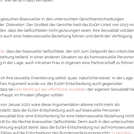
, wie sie sich dazu verhalten.
lgesuchen Bisexueller in den untersuchten Gerichtsentscheidungen
 ,Diskretion‘. Der Großteil der Gerichte hielt das EuGH-Urteil von 2013 ni
rten, dass die Geflüchteten nicht gezwungen seien, ihre Sexualität vollstä
ten auch eine heterosexuelle Beziehung führen und damit der Verfolgung
nds
, dass der bisexuelle Geflüchtete, der sich zum Zeitpunkt des Urteils ber
eziehung befand, in einer anderen Situation sei als homosexuelle Personen
in der Lage, auch mit einer Frau in Algerien eine Partnerschaft zu führe
h ihre sexuelle Orientierung selbst, quasi ,natürlicherweise‘, in der Lage
ähnliches Argument wurde vor der EuGH-Entscheidung auch gegenüber
dass sie
kein Recht auf das öffentliche Ausleben
der eigenen Sexualität hä
aupt, im Privaten pflegen sollten.
on Januar 2020 wäre diese Argumentation alleine nicht mehr als
rstellt, dass die EuGH-Entscheidung auch auf bisexuelle Personen
xualität bzw. eine Entscheidung für eine heterosexuelle Beziehung nich
hritt für die Rechte bisexueller Geflüchteter. Denn auch in den untersuchte
ehnung explizit damit, dass die EuGH-Entscheidung nur auf Homosexuell
en Fällen auf die Entscheidung des Bundesverfassungsgerichts
zu berufen
.