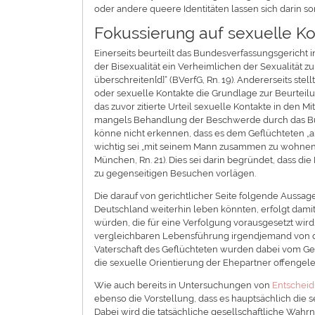
oder andere queere Identitäten lassen sich darin s
Fokussierung auf sexuelle K
Einerseits beurteilt das Bundesverfassungsgericht
der Bisexualität ein Verheimlichen der Sexualität zu
überschreiten[d]“ (BVerfG, Rn. 19). Andererseits ste
oder sexuelle Kontakte die Grundlage zur Beurteilu
das zuvor zitierte Urteil sexuelle Kontakte in den
mangels Behandlung der Beschwerde durch das Bund
könne nicht erkennen, dass es dem Geflüchteten „
wichtig sei „mit seinem Mann zusammen zu wohnen 
München, Rn. 21). Dies sei darin begründet, dass 
zu gegenseitigen Besuchen vorlägen.
Die darauf von gerichtlicher Seite folgende Aussage
Deutschland weiterhin leben könnten, erfolgt damit 
würden, die für eine Verfolgung vorausgesetzt wird.
vergleichbaren Lebensführung irgendjemand von der
Vaterschaft des Geflüchteten wurden dabei vom Geri
die sexuelle Orientierung der Ehepartner offengel
Wie auch bereits in Untersuchungen von
Entscheid
ebenso die Vorstellung, dass es hauptsächlich die 
Dabei wird die tatsächliche gesellschaftliche Wahr