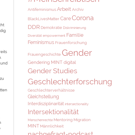
Arbeit
Antifeminismus
Archiv
Corona
Care
BlackLivesMatter
cht
DDR
Demokratie
Diskriminierung
ndig
Familie
Diversität
empowerment
Feminismus
Frauenforschung
Gender
eits
Frauengeschichte
.
Gendering MINT digital
n und
Gender Studies
 zu
Geschlechterforschung
tten
Geschlechterverhältnisse
Gleichstellung
Interdisziplinarität
intersectionality
Intersektionalität
t
Mentoring
Migration
Menschenrechte
n
MINT
Männlichkeit
e
nachgefragt-podcast