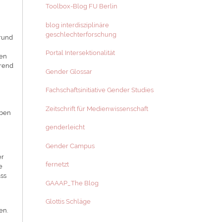
Toolbox-Blog FU Berlin
blog interdisziplinäre
geschlechterforschung
grund
Portal Intersektionalität
gen
hrend
Gender Glossar
n
Fachschaftsinitiative Gender Studies
Zeitschrift für Medienwissenschaft
aben
genderleicht
Gender Campus
er
fernetzt
e
ass
GAAAP_The Blog
r
Glottis Schläge
en.