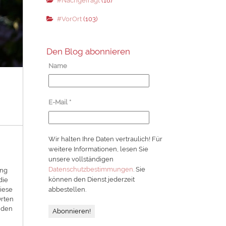
#Nachgefragt
(18)
#VorOrt
(103)
Den Blog abonnieren
Name
E-Mail
*
Wir halten Ihre Daten vertraulich! Für
weitere Informationen, lesen Sie
unsere vollständigen
Datenschutzbestimmungen
. Sie
ung
können den Dienst jederzeit
die
abbestellen.
iese
Orten
nden
n