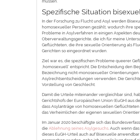
müssen.
Spezifische Situation bisexue
In der Forschung zu Flucht und Asyl werden Bisexu
homosexueller Personen gezählt, wodurch ihre sp
Probleme in Asylverfahren in einigen Aspekten deut
Oberverwaltungsgerichte, die ich für meine Unters
Geflüchteten, die ihre sexuelle Orientierung als 
Gerichten so eingeordnet wurden.
Ziel war es, die spezifischen Probleme queerer Gef
,homosexuell‘ entspricht. Die Entscheidung den Begr
Bezeichnung nicht-monosexueller Orientierungen i
Asylrechtsentscheidungen verwenden. Die Gerichte 
Vorstellung von Geschlecht.
Damit die Urteile miteinander vergleichbar sind, h
Gerichtshofs der Europäischen Union (EuGH) aus 
dass Asylanträge von homosexuellen Geflüchteten n
das Verheimlichen der eigenen sexuellen Orientie
Im Januar 2020 beschäftigte sich das Bundesverfas
die
Ablehnung seines Asylgesuchs
. Auch wenn das 
dieses EuGH-Urteil auch auf Bisexuelle anwendbar is