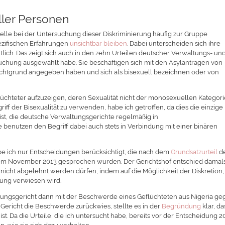
ller Personen
elle bei der Untersuchung dieser Diskriminierung häufig zur Gruppe
ezifischen Erfahrungen
unsichtbar bleiben
. Dabei unterscheiden sich ihre
lich. Das zeigt sich auch in den zehn Urteilen deutscher Verwaltungs- un
uchung ausgewählt habe. Sie beschäftigen sich mit den Asylanträgen von
Fluchtgrund angegeben haben und sich als bisexuell bezeichnen oder von
lüchteter aufzuzeigen, deren Sexualität nicht der monosexuellen Kategor
iff der Bisexualität zu verwenden, habe ich getroffen, da dies die einzige
st, die deutsche Verwaltungsgerichte regelmäßig in
benutzen den Begriff dabei auch stets in Verbindung mit einer binären
abe ich nur Entscheidungen berücksichtigt, die nach dem
Grundsatzurteil
d
dem November 2013 gesprochen wurden. Der Gerichtshof entschied damals
icht abgelehnt werden dürfen, indem auf die Möglichkeit der Diskretion,
rung verwiesen wird.
sungsgericht dann mit der Beschwerde eines Geflüchteten aus Nigeria g
Gericht die Beschwerde zurückwies, stellte es in der
Begründung
klar, da
t. Da die Urteile, die ich untersucht habe, bereits vor der Entscheidung 2