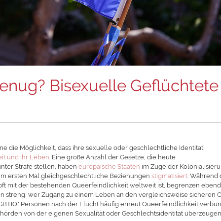
enug? Bisexuelle Geflüchtete
e die Möglichkeit, dass ihre sexuelle oder geschlechtliche Identität
eit und ihr Lebe
n
. Eine große Anzahl der Gesetze, die heute
nter Strafe stellen, haben
europäische Staaten
im Zuge der Kolonialisier
zum ersten Mal gleichgeschlechtliche Beziehungen
stigmatisiert
. Während 
ft mit der bestehenden Queerfeindlichkeit weltweit ist, begrenzen ebend
n streng, wer Zugang zu einem Leben an den vergleichsweise sicheren 
LGBTIQ* Personen nach der Flucht häufig erneut Queerfeindlichkeit verbu
ehörden von der eigenen Sexualität oder Geschlechtsidentität überzeuge