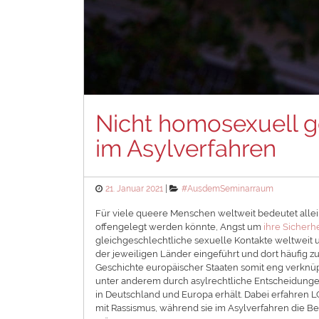
Nicht homosexuell g
im Asylverfahren
Posted
Categories
21. Januar 2021
#AusdemSeminarraum
on
Für viele queere Menschen weltweit bedeutet allein
offengelegt werden könnte, Angst um
ihre Sicherh
gleichgeschlechtliche sexuelle Kontakte weltweit u
der jeweiligen Länder eingeführt und dort häufig 
Geschichte europäischer Staaten somit eng verknüp
unter anderem durch asylrechtliche Entscheidunge
in Deutschland und Europa erhält. Dabei erfahren 
mit Rassismus, während sie im Asylverfahren die B