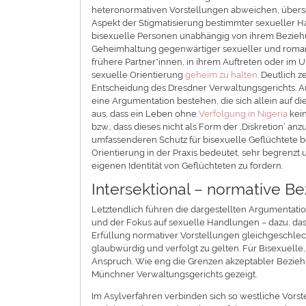
heteronormativen Vorstellungen abweichen, überse
Aspekt der Stigmatisierung bestimmter sexueller
bisexuelle Personen unabhängig von ihrem Beziehun
Geheimhaltung gegenwärtiger sexueller und roma
frühere Partner*innen, in ihrem Auftreten oder im
sexuelle Orientierung
geheim zu halten
. Deutlich 
Entscheidung des Dresdner Verwaltungsgerichts. A
eine Argumentation bestehen, die sich allein auf 
aus, dass ein Leben ohne
Verfolgung in Nigeria
kein
bzw., dass dieses nicht als Form der ,Diskretion‘ 
umfassenderen Schutz für bisexuelle Geflüchtete b
Orientierung in der Praxis bedeutet, sehr begrenzt
eigenen Identität von Geflüchteten zu fordern.
Intersektional – normative B
Letztendlich führen die dargestellten Argumentation
und der Fokus auf sexuelle Handlungen – dazu, das
Erfüllung normativer Vorstellungen gleichgeschle
glaubwürdig und verfolgt zu gelten. Für Bisexuelle,
Anspruch. Wie eng die Grenzen akzeptabler Beziehun
Münchner Verwaltungsgerichts gezeigt.
Im Asylverfahren verbinden sich so westliche Vors