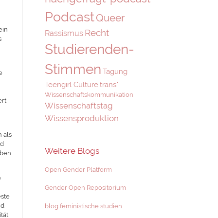
Podcast
Queer
ein
Recht
Rassismus
s
Studierenden-
Stimmen
Tagung
e
Teengirl Culture
trans*
Wissenschaftskommunikation
ert
Wissenschaftstag
Wissensproduktion
 als
nd
Weitere Blogs
eben
Open Gender Platform
e
Gender Open Repositorium
este
nd
blog feministische studien
tät