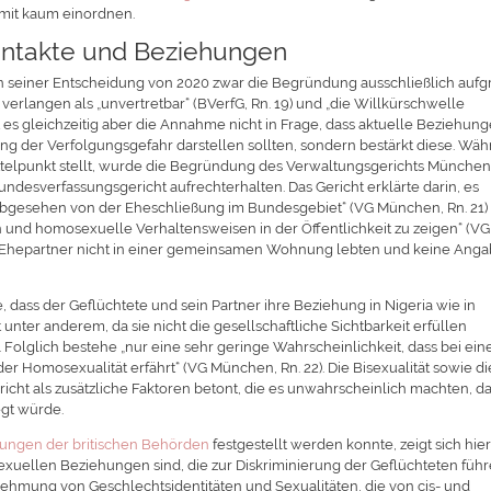
omit kaum einordnen.
ontakte und Beziehungen
 in seiner Entscheidung von 2020 zwar die Begründung ausschließlich auf
 verlangen als „unvertretbar“ (BVerfG, Rn. 19) und „die Willkürschwelle
llt es gleichzeitig aber die Annahme nicht in Frage, dass aktuelle Beziehun
ng der Verfolgungsgefahr darstellen sollten, sondern bestärkt diese. Wä
 Mittelpunkt stellt, wurde die Begründung des Verwaltungsgerichts Münche
esverfassungsgericht aufrechterhalten. Das Gericht erklärte darin, es
abgesehen von der Eheschließung im Bundesgebiet“ (VG München, Rn. 21)
und homosexuelle Verhaltensweisen in der Öffentlichkeit zu zeigen“ (VG
die Ehepartner nicht in einer gemeinsamen Wohnung lebten und keine Ang
, dass der Geflüchtete und sein Partner ihre Beziehung in Nigeria wie in
unter anderem, da sie nicht die gesellschaftliche Sichtbarkeit erfüllen
 Folglich bestehe „nur eine sehr geringe Wahrscheinlichkeit, dass bei ein
 Homosexualität erfährt“ (VG München, Rn. 22). Die Bisexualität sowie di
cht als zusätzliche Faktoren betont, die es unwahrscheinlich machten, d
egt würde.
ungen der britischen Behörden
festgestellt werden konnte, zeigt sich hie
sexuellen Beziehungen sind, die zur Diskriminierung der Geflüchteten führ
nehmung von Geschlechtsidentitäten und Sexualitäten, die von cis- und