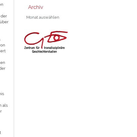
en
Archiv
Archiv
 der
 über
s
von
ert
len
der
nis
 als
er
t