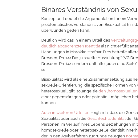
Binäres Verständnis von Sexua
Konzeptuell deutet die Argumentation für ein Verheim
problematisches Verständnis von Bisexualität hin, 
überwunden gelten kann.
Deutlich wird das in einem Urteil des
Verwaltungsge
deutlich abgegrenzten Identität
als nicht erfüllt a
Handlungen in Marokko strafbar. Dies betreffe aller
Dresden, Rn. 14). Die „sexuelle Ausrichtung“ (VG Dres
Dresden, Rn. 14), sondern enthalte „auch eine Seite“ 
sei.
Bisexualität wird als eine Zusammensetzung aus he
sexuelle Orientierung, die spezifische Formen von
heterosexuell gilt, solange sie
den ,homosexuellen Te
einer gegenwärtigen oder potentiell möglichen h
können.
Auch in weiteren Urteilen
zeigt sich, dass die Geri
Sexualität oder auch die
Geschlechtsidentität
der Ge
Personen im Verlauf ihres Lebens Beziehungen mit
homosexuelle oder heterosexuelle Identität innerh
der in den Asylverfahren zugrunde gelegten
normat