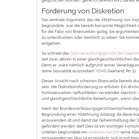
gesprochen wurden, gehe ich jeweils kurz darauf ein
Forderung von Diskretion
Das zentrale Argument, das die Ablehnung von Asy
begründete, war die bereits benannte Möglichkeit der
für die Fälle von Bisexuellen gültig. Sie argumentie
zu unterdrücken oder heimlich zu leben. Sie könn
entgehen.
So schrieb das
Oberverwaltungsgericht des Saarla
seit zwei Jahren in einer gleichgeschlechtlichen B
Denn er „wäre nämlich aufgrund seiner Veranlagung 
seine Sexualität auszuleben“ (OVG Saarland, Rn. 5).
Dieser Ansicht nach scheinen Bisexuelle bereits durc
sein, die Diskretionsforderung zu erfüllen. Ein 
homosexuellen Geflüchteten verwendet. Nämlich, 
und gleichgeschlechtliche Beziehungen, wenn überh
Nach der Bundesverfassungsgerichtsentscheidung v
Begründung einer Ablehnung zulässig, da diese kla
anzuwenden ist und damit die Geheimhaltung der Se
gefordert werden darf. Dies ist ein wichtiger Fortsc
Urteilen begründete ein
weiteres Gericht
seine Abl
anzuwenden sei. Nun ist es möglich, sich in solch