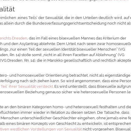
lität
lichen ,eines Teils‘ der Sexualität, die in den Urteilen deutlich wird, auf 
das allein durch die Bundesverfassungsgerichtsentscheidung noch nicht al
richts Dresden
, das im Fall eines bisexuellen Mannes das Kriterium der
nsah und den Asylantrag ablehnte. Dem Urteil nach seien zwar homosexuell
dings „nur einen Teil der sexuellen Identität bisexueller Menschen“ (VG
den, Rn. 14) stoße somit „nicht in all ihren Facetten auf Ablehnung“ (VG
(VG Dresden, Rn. 14), die in Marokko gesellschaftlich und rechtlich akzepti
tero- und homosexueller Orientierung betrachtet, nicht als eigenständige
 Verfolgung nach sich ziehen kann. So wird angenommen, dass eine Person
il‘ ihrer Sexualität versteckt
. Es wird unterstellt, dass Bisexuelle aufgru
eterosexuellen Beziehung genauso sicher wie heterosexuelle Personen l
chte an den binären Kategorien homo- und heterosexuell festhalten und di
flüchteten immer wieder in Relation zu diesen setzen. Die Tatsache, dass
 Menschen unterschiedlicher Geschlechter eingehen, ohne jemals eine f
alb eines binären Konzepts von Geschlecht zu entwickeln, ist entspreche
iven westlichen Vorstellungen von Sexualität
nicht vorgesehen. Bisexuali