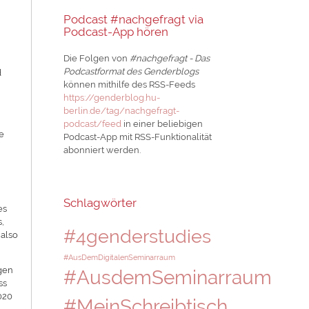
Podcast #nachgefragt via
Podcast-App hören
Die Folgen von
#nachgefragt - Das
Podcastformat des Genderblogs
d
können mithilfe des RSS-Feeds
https://genderblog.hu-
berlin.de/tag/nachgefragt-
podcast/feed
in einer beliebigen
ie
Podcast-App mit RSS-Funktionalität
abonniert werden.
Schlagwörter
es
,
#4genderstudies
 also
#AusDemDigitalenSeminarraum
egen
#AusdemSeminarraum
ss
020
#MeinSchreibtisch