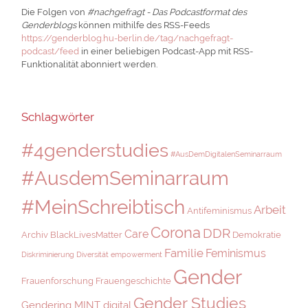
Die Folgen von
#nachgefragt - Das Podcastformat des
Genderblogs
können mithilfe des RSS-Feeds
https://genderblog.hu-berlin.de/tag/nachgefragt-
podcast/feed
in einer beliebigen Podcast-App mit RSS-
Funktionalität abonniert werden.
Schlagwörter
#4genderstudies
#AusDemDigitalenSeminarraum
#AusdemSeminarraum
#MeinSchreibtisch
Arbeit
Antifeminismus
Corona
DDR
Care
Archiv
BlackLivesMatter
Demokratie
Familie
Feminismus
Diskriminierung
Diversität
empowerment
Gender
Frauenforschung
Frauengeschichte
Gender Studies
Gendering MINT digital