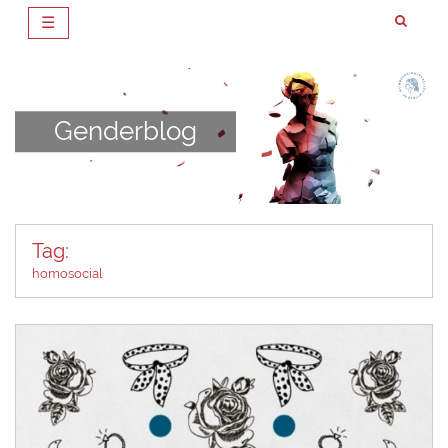
☰
Zum
Inhalt
springen
Genderblog
Tag:
homosocial