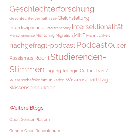
Geschlechterforschung
Gleichstellung
Geschlechterverhältnisse
Intersektionalität
Interdisziplinarität
intersectionality
MINT
Mentoring
Migration
Männlichkeit
Menschenrechte
Podcast
nachgefragt-podcast
Queer
Studierenden-
Recht
Rassismus
Stimmen
Tagung
Teengirl Culture
trans*
Wissenschaftstag
Wissenschaftskommunikation
Wissensproduktion
Weitere Blogs
Open Gender Platform
Gender Open Repositorium