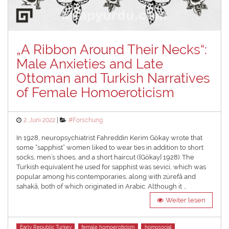
„A Ribbon Around Their Necks“:
Male Anxieties and Late
Ottoman and Turkish Narratives
of Female Homoeroticism
Posted
Categories
2. Juni 2022
#Forschung
on
In 1928, neuropsychiatrist Fahreddin Kerim Gökay wrote that
some “sapphist” women liked to wear ties in addition to short
socks, men’s shoes, and a short haircut ([Gökay] 1928). The
Turkish equivalent he used for sapphist was sevici, which was
popular among his contemporaries, along with zürefâ and
sahakâ, both of which originated in Arabic. Although it …
Weiter lesen
Tags
Early Republic Turkey
female homoeroticism
homosocial